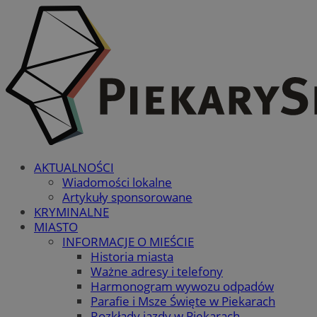
AKTUALNOŚCI
Wiadomości lokalne
Artykuły sponsorowane
KRYMINALNE
MIASTO
INFORMACJE O MIEŚCIE
Historia miasta
Ważne adresy i telefony
Harmonogram wywozu odpadów
Parafie i Msze Święte w Piekarach
Rozkłady jazdy w Piekarach