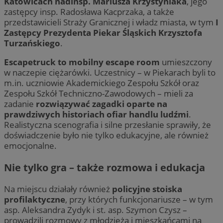
Katowicach nadinsp. Mariusza Krzystyniaka
, jego
zastępcy insp. Radosława Kacprzaka, a także
przedstawicieli Straży Granicznej i władz miasta, w tym
I
Zastępcy Prezydenta Piekar Śląskich Krzysztofa
Turzańskiego
.
Escapetruck to mobilny escape room
umieszczony
w naczepie ciężarówki. Uczestnicy – w Piekarach byli to
m.in. uczniowie Akademickiego Zespołu Szkół oraz
Zespołu Szkół Techniczno-Zawodowych – mieli za
zadanie
rozwiązywać zagadki oparte na
prawdziwych historiach ofiar handlu ludźmi
.
Realistyczna scenografia i silne przesłanie sprawiły, że
doświadczenie było nie tylko edukacyjne, ale również
emocjonalne.
Nie tylko gra – także rozmowa i edukacja
Na miejscu działały również
policyjne stoiska
profilaktyczne
, przy których funkcjonariusze – w tym
asp. Aleksandra Zydyk i st. asp. Szymon Czysz –
prowadzili rozmowy z młodzieżą i mieszkańcami na