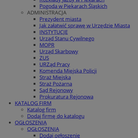
Pogoda w Piekarach Śląskich
ADMINISTRACJA
Prezydent miasta
Jak załatwić sprawę w Urzędzie Miasta
INSTYTUCJE
Urząd Stanu Cywilnego
MOPR
Urząd Skarbowy
ZUS
URZąd Pracy
Komenda Miejska Policji
Straż Miejska
Straż Pożarna
Sąd Rejonowy
Prokuratura Rejonowa
KATALOG FIRM
Katalog firm
Dodaj firmę do katalogu
OGŁOSZENIA
OGŁOSZENIA
Dodaj ogłoszenie