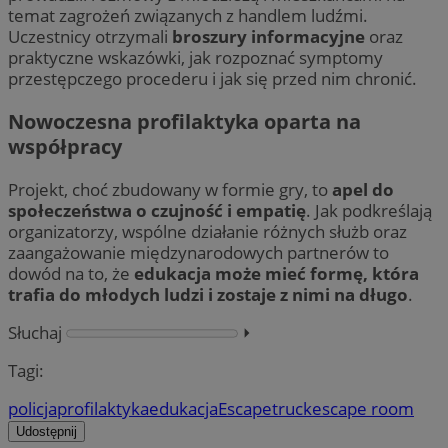
temat zagrożeń związanych z handlem ludźmi.
Uczestnicy otrzymali
broszury informacyjne
oraz
praktyczne wskazówki, jak rozpoznać symptomy
przestępczego procederu i jak się przed nim chronić.
Nowoczesna profilaktyka oparta na
współpracy
Projekt, choć zbudowany w formie gry, to
apel do
społeczeństwa o czujność i empatię
. Jak podkreślają
organizatorzy, wspólne działanie różnych służb oraz
zaangażowanie międzynarodowych partnerów to
dowód na to, że
edukacja może mieć formę, która
trafia do młodych ludzi i zostaje z nimi na długo
.
Słuchaj
⏵︎
Tagi:
policja
profilaktyka
edukacja
Escapetruck
escape room
Udostępnij