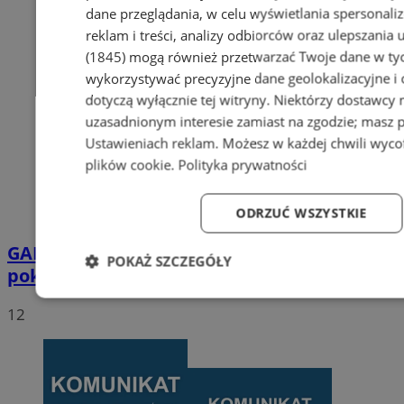
dane przeglądania, w celu wyświetlania spersonali
reklam i treści, analizy odbiorców oraz ulepszania 
(1845)
mogą również przetwarzać Twoje dane w tych
wykorzystywać precyzyjne dane geolokalizacyjne i
dotyczą wyłącznie tej witryny. Niektórzy dostawcy
uzasadnionym interesie zamiast na zgodzie; masz 
Ustawieniach reklam
. Możesz w każdej chwili wyc
plików cookie
.
Polityka prywatności
ODRZUĆ WSZYSTKIE
GALERIA
Seniorzy z Piekar Śląskich
POKAŻ SZCZEGÓŁY
pokazali, że pasja nie ma wieku
Niezbędne
Wydajność
Targetowanie
Fun
12