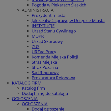
Pogoda w Piekarach Śląskich
ADMINISTRACJA
Prezydent miasta
Jak załatwić sprawę w Urzędzie Miasta
INSTYTUCJE
Urząd Stanu Cywilnego
MOPR
Urząd Skarbowy
ZUS
URZąd Pracy
Komenda Miejska Policji
Straż Miejska
Straż Pożarna
Sąd Rejonowy
Prokuratura Rejonowa
KATALOG FIRM
Katalog firm
Dodaj firmę do katalogu
OGŁOSZENIA
OGŁOSZENIA
Dodaj ogłoszenie