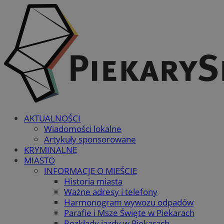
AKTUALNOŚCI
Wiadomości lokalne
Artykuły sponsorowane
KRYMINALNE
MIASTO
INFORMACJE O MIEŚCIE
Historia miasta
Ważne adresy i telefony
Harmonogram wywozu odpadów
Parafie i Msze Święte w Piekarach
Rozkłady jazdy w Piekarach