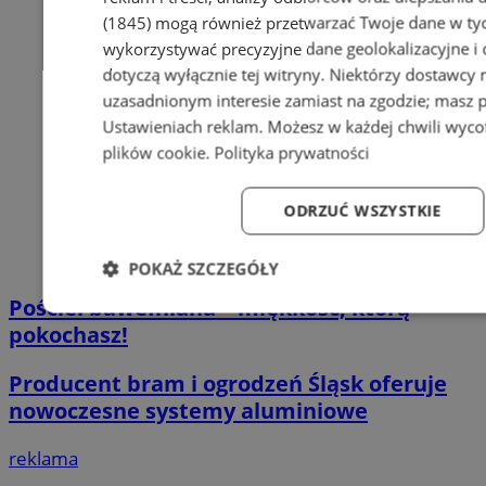
(1845)
mogą również przetwarzać Twoje dane w tych
wykorzystywać precyzyjne dane geolokalizacyjne i
dotyczą wyłącznie tej witryny. Niektórzy dostawcy
uzasadnionym interesie zamiast na zgodzie; masz 
Ustawieniach reklam
. Możesz w każdej chwili wyc
plików cookie
.
Polityka prywatności
ODRZUĆ WSZYSTKIE
POKAŻ SZCZEGÓŁY
Pościel bawełniana – miękkość, którą
Niezbędne
Wydajność
Targetowanie
Fun
pokochasz!
Producent bram i ogrodzeń Śląsk oferuje
nowoczesne systemy aluminiowe
reklama
Niezbędne
Wydajność
Targetowanie
Fun