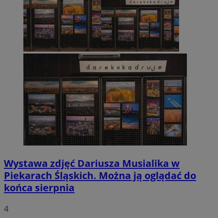
Wystawa zdjęć Dariusza Musialika w
Piekarach Śląskich. Można ją oglądać do
końca sierpnia
4