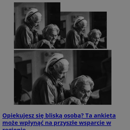
Opiekujesz się bliską osobą? Ta ankieta
może wpłynąć na przyszłe wsparcie w
regionie