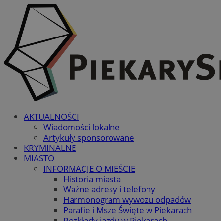
AKTUALNOŚCI
Wiadomości lokalne
Artykuły sponsorowane
KRYMINALNE
MIASTO
INFORMACJE O MIEŚCIE
Historia miasta
Ważne adresy i telefony
Harmonogram wywozu odpadów
Parafie i Msze Święte w Piekarach
Rozkłady jazdy w Piekarach