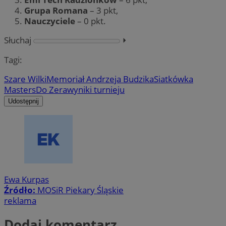
Grupa Romana
– 3 pkt,
Nauczyciele
– 0 pkt.
Słuchaj
⏵︎
Tagi:
Szare Wilki
Memoriał Andrzeja Budzika
Siatkówka
Masters
Do Zera
wyniki turnieju
Udostępnij
Ewa Kurpas
Źródło:
MOSiR Piekary Śląskie
reklama
Dodaj komentarz