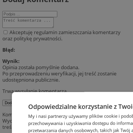
Akceptuję regulamin zamieszczania komentarzy
oraz politykę prywatności.
Błąd:
Wynik:
Opinia została pomyślnie dodana.
Po przeprowadzeniu weryfikacji, jej treść zostanie
udostępniona publicznie.
Trwa wysyłanie komentarza ...
Dodaj komentarz
Odpowiedzialne korzystanie z Two
Komentarze są prywatnymi opiniami użytkowników.
My i nasi partnerzy używamy plików cookie i podo
Wydawca portalu nie ponosi odpowiedzialności za
przechowywania i uzyskiwania dostępu do informa
treść.
przetwarzania danych osobowych, takich jak Twój ad