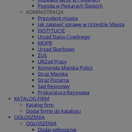
Pogoda w Piekarach Śląskich
ADMINISTRACJA
Prezydent miasta
Jak załatwić sprawę w Urzędzie Miasta
INSTYTUCJE
Urząd Stanu Cywilnego
MOPR
Urząd Skarbowy
ZUS
URZąd Pracy
Komenda Miejska Policji
Straż Miejska
Straż Pożarna
Sąd Rejonowy
Prokuratura Rejonowa
KATALOG FIRM
Katalog firm
Dodaj firmę do katalogu
OGŁOSZENIA
OGŁOSZENIA
Dodaj ogłoszenie