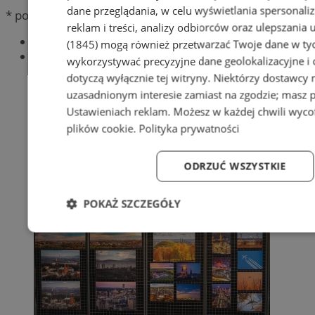
dane przeglądania, w celu wyświetlania spersonali
* pola obowiązkowe
reklam i treści, analizy odbiorców oraz ulepszania 
Najnowsze
(1845)
mogą również przetwarzać Twoje dane w tych
Popularne
wykorzystywać precyzyjne dane geolokalizacyjne i
dotyczą wyłącznie tej witryny. Niektórzy dostawcy
uzasadnionym interesie zamiast na zgodzie; masz 
Ustawieniach reklam
. Możesz w każdej chwili wyc
plików cookie
.
Polityka prywatności
ODRZUĆ WSZYSTKIE
POKAŻ SZCZEGÓŁY
Niezbędne
Wydajność
Targetowanie
Fun