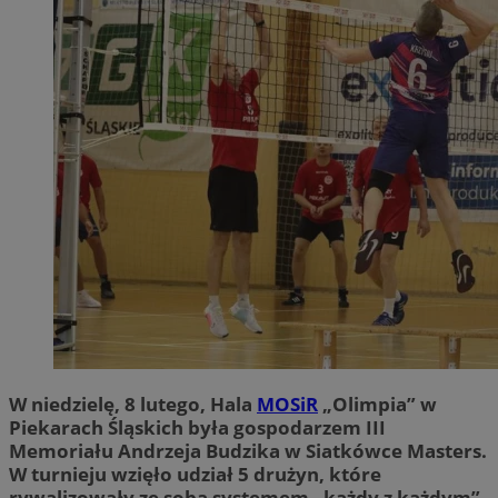
W niedzielę, 8 lutego, Hala
MOSiR
„Olimpia” w
Piekarach Śląskich była gospodarzem III
Memoriału Andrzeja Budzika w Siatkówce Masters.
W turnieju wzięło udział 5 drużyn, które
rywalizowały ze sobą systemem „każdy z każdym”