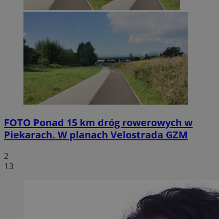
FOTO
Ponad 15 km dróg rowerowych w
Piekarach. W planach Velostrada GZM
2
13