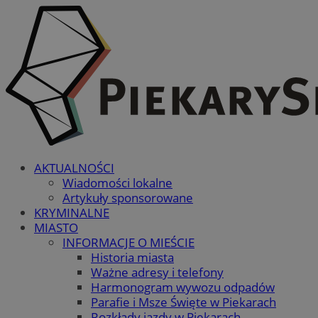
AKTUALNOŚCI
Wiadomości lokalne
Artykuły sponsorowane
KRYMINALNE
MIASTO
INFORMACJE O MIEŚCIE
Historia miasta
Ważne adresy i telefony
Harmonogram wywozu odpadów
Parafie i Msze Święte w Piekarach
Rozkłady jazdy w Piekarach