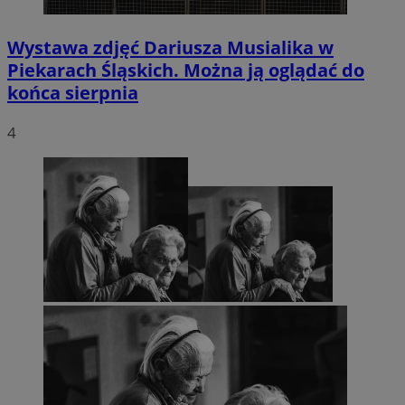
Wystawa zdjęć Dariusza Musialika w
Piekarach Śląskich. Można ją oglądać do
końca sierpnia
4