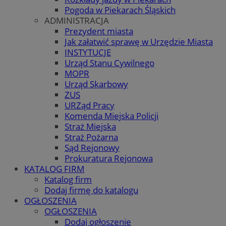
Pogoda w Piekarach Śląskich
ADMINISTRACJA
Prezydent miasta
Jak załatwić sprawę w Urzędzie Miasta
INSTYTUCJE
Urząd Stanu Cywilnego
MOPR
Urząd Skarbowy
ZUS
URZąd Pracy
Komenda Miejska Policji
Straż Miejska
Straż Pożarna
Sąd Rejonowy
Prokuratura Rejonowa
KATALOG FIRM
Katalog firm
Dodaj firmę do katalogu
OGŁOSZENIA
OGŁOSZENIA
Dodaj ogłoszenie