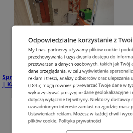
Odpowiedzialne korzystanie z Two
My i nasi partnerzy używamy plików cookie i podo
przechowywania i uzyskiwania dostępu do informa
przetwarzania danych osobowych, takich jak Twój ad
dane przeglądania, w celu wyświetlania spersonali
Sprzątanie po zgonie w Piekarach Śląskich
reklam i treści, analizy odbiorców oraz ulepszania 
| Kastelnik
(1845)
mogą również przetwarzać Twoje dane w tych
wykorzystywać precyzyjne dane geolokalizacyjne i
dotyczą wyłącznie tej witryny. Niektórzy dostawcy
uzasadnionym interesie zamiast na zgodzie; masz 
Ustawieniach reklam
. Możesz w każdej chwili wyc
plików cookie
.
Polityka prywatności