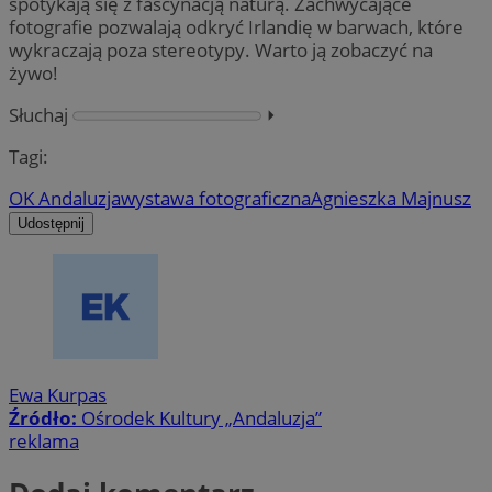
spotykają się z fascynacją naturą. Zachwycające
fotografie pozwalają odkryć Irlandię w barwach, które
wykraczają poza stereotypy. Warto ją zobaczyć na
żywo!
Słuchaj
⏵︎
Tagi:
OK Andaluzja
wystawa fotograficzna
Agnieszka Majnusz
Udostępnij
Ewa Kurpas
Źródło:
Ośrodek Kultury „Andaluzja”
reklama