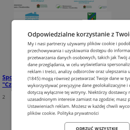
Odpowiedzialne korzystanie z Two
My i nasi partnerzy używamy plików cookie i podo
przechowywania i uzyskiwania dostępu do informa
przetwarzania danych osobowych, takich jak Twój ad
dane przeglądania, w celu wyświetlania spersonali
reklam i treści, analizy odbiorców oraz ulepszania 
Spotkanie z mieszkańcami – Program
(1845)
mogą również przetwarzać Twoje dane w tych
"Czyste Powietrze"
wykorzystywać precyzyjne dane geolokalizacyjne i
dotyczą wyłącznie tej witryny. Niektórzy dostawcy
2
uzasadnionym interesie zamiast na zgodzie; masz 
Ustawieniach reklam
. Możesz w każdej chwili wyc
plików cookie
.
Polityka prywatności
ODRZUĆ WSZYSTKIE