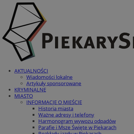
AKTUALNOŚCI
Wiadomości lokalne
Artykuły sponsorowane
KRYMINALNE
MIASTO
INFORMACJE O MIEŚCIE
Historia miasta
Ważne adresy i telefony
Harmonogram wywozu odpadów
Parafie i Msze Święte w Piekarach
Rozkłady jazdy w Piekarach