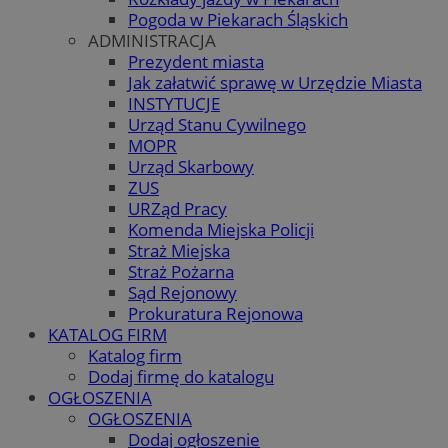
Pogoda w Piekarach Śląskich
ADMINISTRACJA
Prezydent miasta
Jak załatwić sprawę w Urzędzie Miasta
INSTYTUCJE
Urząd Stanu Cywilnego
MOPR
Urząd Skarbowy
ZUS
URZąd Pracy
Komenda Miejska Policji
Straż Miejska
Straż Pożarna
Sąd Rejonowy
Prokuratura Rejonowa
KATALOG FIRM
Katalog firm
Dodaj firmę do katalogu
OGŁOSZENIA
OGŁOSZENIA
Dodaj ogłoszenie