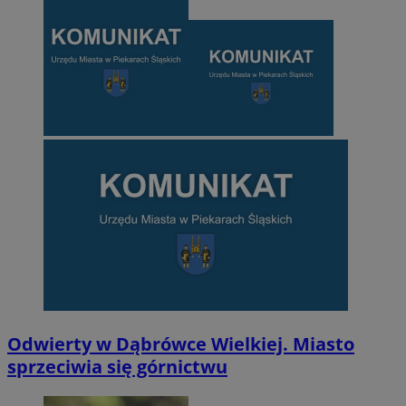
Odwierty w Dąbrówce Wielkiej. Miasto
sprzeciwia się górnictwu