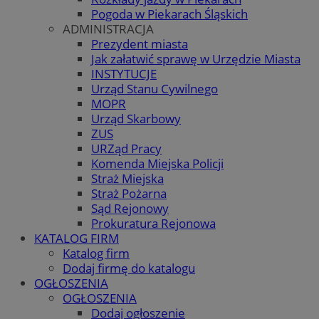
Pogoda w Piekarach Śląskich
ADMINISTRACJA
Prezydent miasta
Jak załatwić sprawę w Urzędzie Miasta
INSTYTUCJE
Urząd Stanu Cywilnego
MOPR
Urząd Skarbowy
ZUS
URZąd Pracy
Komenda Miejska Policji
Straż Miejska
Straż Pożarna
Sąd Rejonowy
Prokuratura Rejonowa
KATALOG FIRM
Katalog firm
Dodaj firmę do katalogu
OGŁOSZENIA
OGŁOSZENIA
Dodaj ogłoszenie