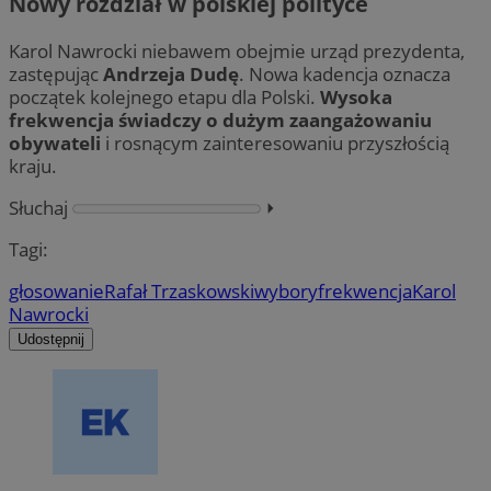
Nowy rozdział w polskiej polityce
Karol Nawrocki niebawem obejmie urząd prezydenta,
zastępując
Andrzeja Dudę
. Nowa kadencja oznacza
początek kolejnego etapu dla Polski.
Wysoka
frekwencja świadczy o dużym zaangażowaniu
obywateli
i rosnącym zainteresowaniu przyszłością
kraju.
Słuchaj
⏵︎
Tagi:
głosowanie
Rafał Trzaskowski
wybory
frekwencja
Karol
Nawrocki
Udostępnij