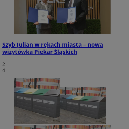
Szyb Julian w rękach miasta – nowa
wizytówka Piekar Śląskich
2
4