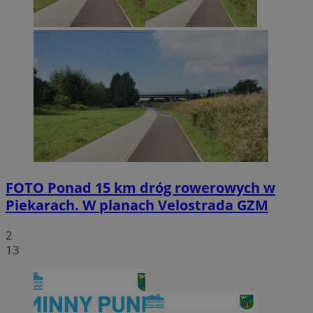
FOTO
Ponad 15 km dróg rowerowych w
Piekarach. W planach Velostrada GZM
2
13