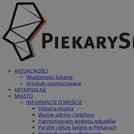
AKTUALNOŚCI
Wiadomości lokalne
Artykuły sponsorowane
KRYMINALNE
MIASTO
INFORMACJE O MIEŚCIE
Historia miasta
Ważne adresy i telefony
Harmonogram wywozu odpadów
Parafie i Msze Święte w Piekarach
Rozkłady jazdy w Piekarach