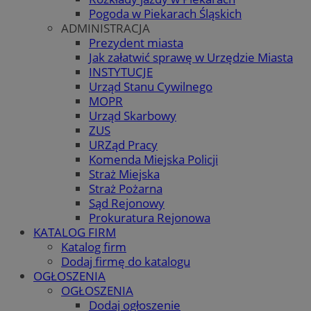
Pogoda w Piekarach Śląskich
ADMINISTRACJA
Prezydent miasta
Jak załatwić sprawę w Urzędzie Miasta
INSTYTUCJE
Urząd Stanu Cywilnego
MOPR
Urząd Skarbowy
ZUS
URZąd Pracy
Komenda Miejska Policji
Straż Miejska
Straż Pożarna
Sąd Rejonowy
Prokuratura Rejonowa
KATALOG FIRM
Katalog firm
Dodaj firmę do katalogu
OGŁOSZENIA
OGŁOSZENIA
Dodaj ogłoszenie