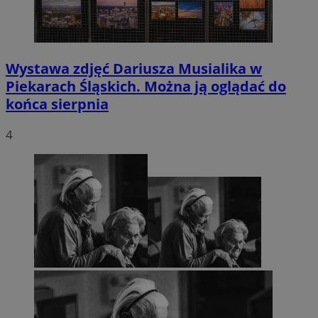
Wystawa zdjęć Dariusza Musialika w
Piekarach Śląskich. Można ją oglądać do
końca sierpnia
4