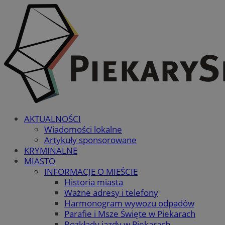
AKTUALNOŚCI
Wiadomości lokalne
Artykuły sponsorowane
KRYMINALNE
MIASTO
INFORMACJE O MIEŚCIE
Historia miasta
Ważne adresy i telefony
Harmonogram wywozu odpadów
Parafie i Msze Święte w Piekarach
Rozkłady jazdy w Piekarach