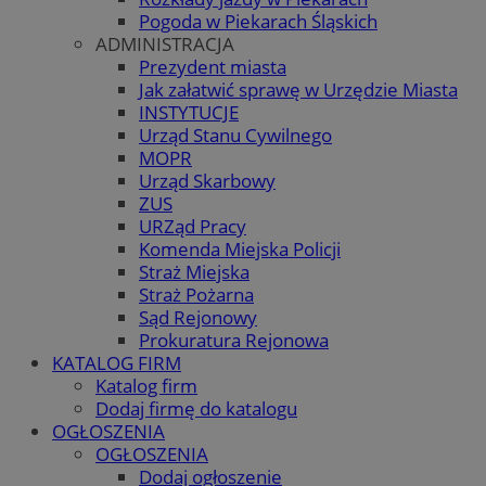
Pogoda w Piekarach Śląskich
ADMINISTRACJA
Prezydent miasta
Jak załatwić sprawę w Urzędzie Miasta
INSTYTUCJE
Urząd Stanu Cywilnego
MOPR
Urząd Skarbowy
ZUS
URZąd Pracy
Komenda Miejska Policji
Straż Miejska
Straż Pożarna
Sąd Rejonowy
Prokuratura Rejonowa
KATALOG FIRM
Katalog firm
Dodaj firmę do katalogu
OGŁOSZENIA
OGŁOSZENIA
Dodaj ogłoszenie