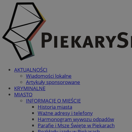
AKTUALNOŚCI
Wiadomości lokalne
Artykuły sponsorowane
KRYMINALNE
MIASTO
INFORMACJE O MIEŚCIE
Historia miasta
Ważne adresy i telefony
Harmonogram wywozu odpadów
Parafie i Msze Święte w Piekarach
Rozkłady jazdy w Piekarach