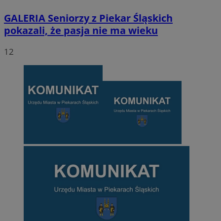
GALERIA
Seniorzy z Piekar Śląskich
pokazali, że pasja nie ma wieku
12