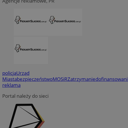
Agencje reklamowe, PR
policja
Urząd
Miasta
bezpieczeństwo
MOSiR
Zatrzymanie
dofinansowan
reklama
Portal należy do sieci