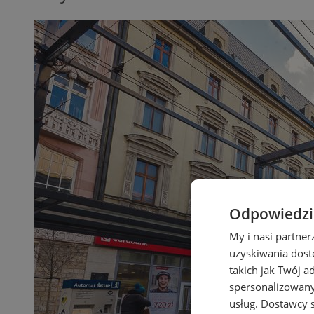
Odpowiedzia
My i nasi partne
uzyskiwania dost
takich jak Twój a
spersonalizowanyc
usług.
Dostawcy s