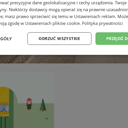
wać precyzyjne dane geolokalizacyjne i cechy urządzenia. Twoje
tryny. Niektórzy dostawcy mogą opierać się na prawnie uzasadnio
ie; masz prawo sprzeciwić się temu w
Ustawieniach reklam
. Może
woją zgodę w
Ustawieniach plików cookie
.
Polityka prywatności
EGÓŁY
ODRZUĆ WSZYSTKIE
PRZEJDŹ 
Wydajność
Targetowanie
Funkcjonalność
Ni
ezbędne
Wydajność
Targetowanie
Funkcjonalność
Niesklasyfikow
ie umożliwiają korzystanie z podstawowych funkcji strony internetowej, takich jak log
Bez niezbędnych plików cookie nie można prawidłowo korzystać ze strony internetowe
Okres
Provider
/
Domena
Opis
przechowywania