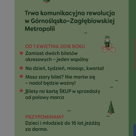
SessID
QeSessID
MvSessID
VISITOR_PRIVACY_
INGRESSCOOKIE
CookieScriptConse
__cf_bm