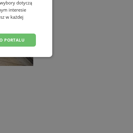
 wybory dotyczą
nym interesie
sz w każdej
DO PORTALU
esklasyfikowane
ane
owanie użytkownika i
j.