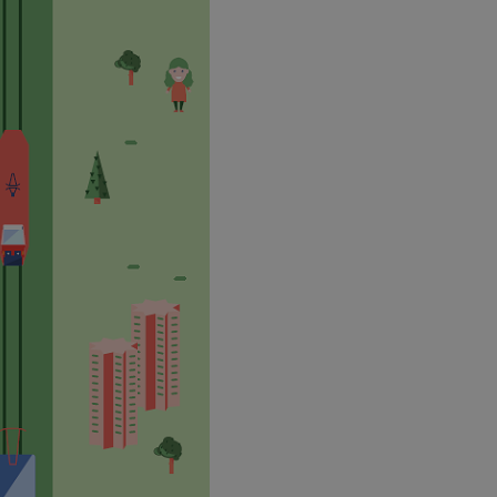
piekaryslaskie.com.pl
1 rok
Ten plik cookie przechowuje i
piekaryslaskie.com.pl
1 rok
Ten plik cookie przechowuje i
piekaryslaskie.com.pl
1 rok
Ten plik cookie przechowuje i
METADATA
5 miesięcy 4
Ten plik cookie przechowuje 
YouTube
tygodnie
zgodzie użytkownika oraz jeg
.youtube.com
dotyczących prywatności pod
witryny. Rejestruje wybory do
prywatności i ustawień zgody
przestrzeganie w kolejnych w
temu użytkownik nie musi 
konfigurować swoich preferen
wygodę i zgodność z regulac
danych.
Sesja
Rejestruje, który klaster ser
NGINX Inc.
gościa. Jest to używane w ko
bh.contextweb.com
równoważenia obciążenia w c
doświadczenia użytkownika.
Google Privacy Policy
nt
4 tygodnie 2 dni
Ten plik cookie jest używany
CookieScript
Cookie-Script.com do zapam
piekaryslaskie.com.pl
preferencji dotyczących zgo
pliki cookie. Jest to koniecz
Cookie-Script.com działał po
29 minut 59
Ten plik cookie służy do rozró
Cloudflare Inc.
sekund
botów. Jest to korzystne dla 
.temu.com
ponieważ umożliwia tworzen