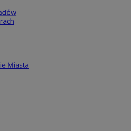
adów
arach
ie Miasta