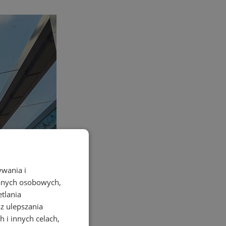
ywania i
danych osobowych,
etlania
az ulepszania
 i innych celach,