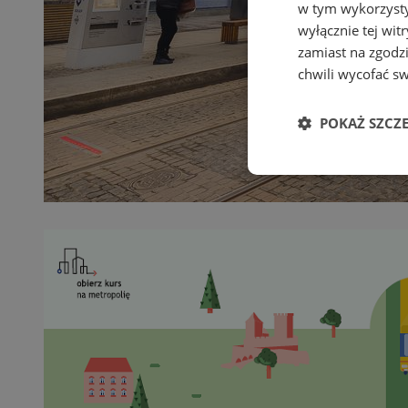
w tym wykorzysty
wyłącznie tej wi
zamiast na zgodz
chwili wycofać s
POKAŻ SZCZ
Niezbędne
Ni
Niezbędne pliki cook
zarządzanie kontem. 
Nazwa