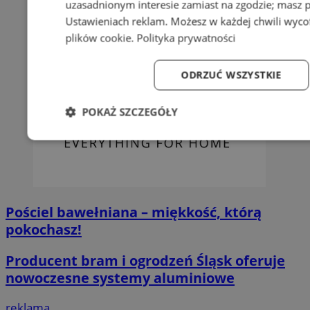
uzasadnionym interesie zamiast na zgodzie; masz 
Ustawieniach reklam
. Możesz w każdej chwili wyc
plików cookie
.
Polityka prywatności
ODRZUĆ WSZYSTKIE
POKAŻ SZCZEGÓŁY
Niezbędne
Wydajność
Targetowanie
Fun
Pościel bawełniana – miękkość, którą
pokochasz!
Niezbędne
Wydajność
Targetowanie
Fun
Producent bram i ogrodzeń Śląsk oferuje
Niezbędne pliki cookie umożliwiają korzystanie z podstawowych fun
nowoczesne systemy aluminiowe
logowanie użytkownika i zarządzanie kontem. Bez niezbędnych p
ze strony internetowej.
reklama
O