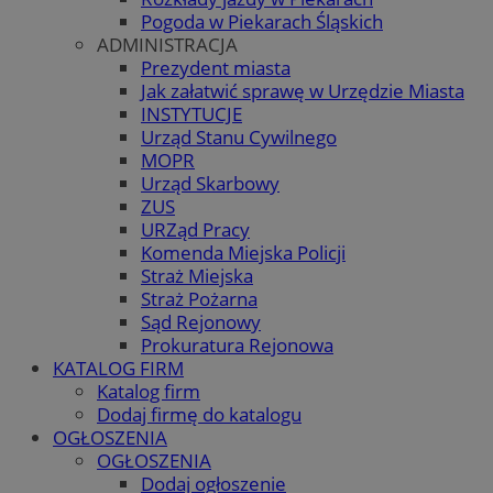
Pogoda w Piekarach Śląskich
ADMINISTRACJA
Prezydent miasta
Jak załatwić sprawę w Urzędzie Miasta
INSTYTUCJE
Urząd Stanu Cywilnego
MOPR
Urząd Skarbowy
ZUS
URZąd Pracy
Komenda Miejska Policji
Straż Miejska
Straż Pożarna
Sąd Rejonowy
Prokuratura Rejonowa
KATALOG FIRM
Katalog firm
Dodaj firmę do katalogu
OGŁOSZENIA
OGŁOSZENIA
Dodaj ogłoszenie