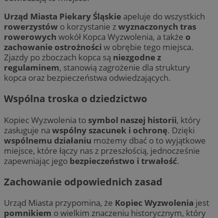
Urząd Miasta Piekary Śląskie
apeluje do wszystkich
rowerzystów
o korzystanie z
wyznaczonych tras
rowerowych
wokół Kopca Wyzwolenia, a także
o
zachowanie ostrożności
w obrębie tego miejsca.
Zjazdy po zboczach kopca są
niezgodne z
regulaminem
, stanowią zagrożenie dla struktury
kopca oraz bezpieczeństwa odwiedzających.
Wspólna troska o dziedzictwo
Kopiec Wyzwolenia to
symbol naszej historii
, który
zasługuje na
wspólny szacunek i ochronę
. Dzięki
wspólnemu działaniu
możemy dbać o to wyjątkowe
miejsce, które łączy nas z przeszłością, jednocześnie
zapewniając jego
bezpieczeństwo i trwałość
.
Zachowanie odpowiednich zasad
Urząd Miasta przypomina, że
Kopiec Wyzwolenia
jest
pomnikiem
o wielkim znaczeniu historycznym, który