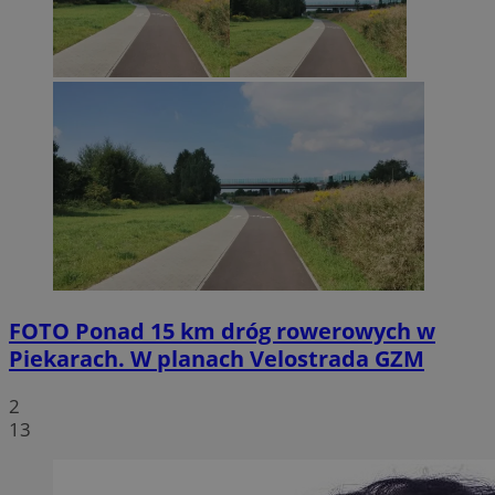
FOTO
Ponad 15 km dróg rowerowych w
Piekarach. W planach Velostrada GZM
2
13