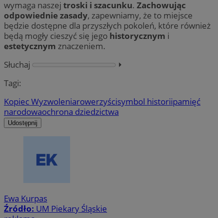
wymaga naszej
troski i szacunku
.
Zachowując
odpowiednie zasady
, zapewniamy, że to miejsce
będzie dostępne dla przyszłych pokoleń, które również
będą mogły cieszyć się jego
historycznym
i
estetycznym
znaczeniem.
Słuchaj
⏵︎
Tagi:
Kopiec Wyzwolenia
rowerzyści
symbol historii
pamięć
narodowa
ochrona dziedzictwa
Udostępnij
Ewa Kurpas
Źródło:
UM Piekary Śląskie