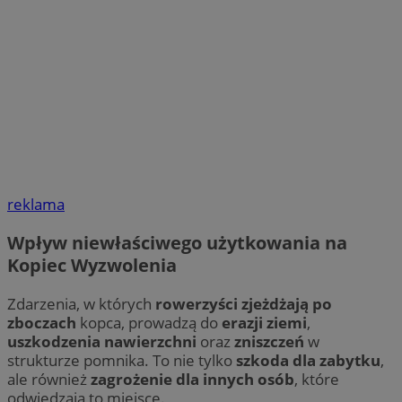
reklama
Wpływ niewłaściwego użytkowania na
Kopiec Wyzwolenia
Zdarzenia, w których
rowerzyści zjeżdżają po
zboczach
kopca, prowadzą do
erazji ziemi
,
uszkodzenia nawierzchni
oraz
zniszczeń
w
strukturze pomnika. To nie tylko
szkoda dla zabytku
,
ale również
zagrożenie dla innych osób
, które
odwiedzają to miejsce.