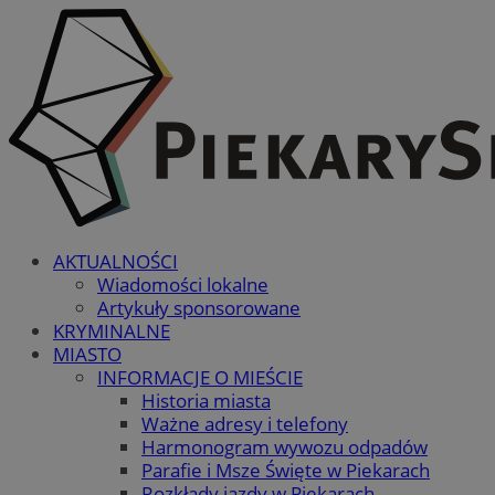
AKTUALNOŚCI
Wiadomości lokalne
Artykuły sponsorowane
KRYMINALNE
MIASTO
INFORMACJE O MIEŚCIE
Historia miasta
Ważne adresy i telefony
Harmonogram wywozu odpadów
Parafie i Msze Święte w Piekarach
Rozkłady jazdy w Piekarach