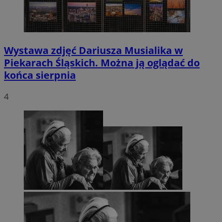
Wystawa zdjęć Dariusza Musialika w
Piekarach Śląskich. Można ją oglądać do
końca sierpnia
4