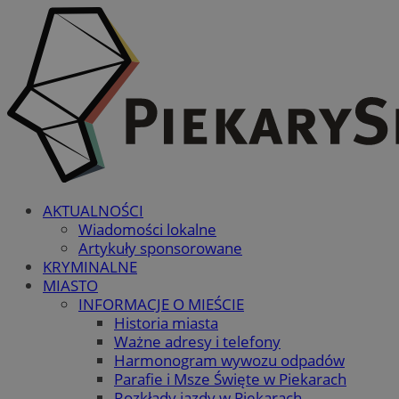
AKTUALNOŚCI
Wiadomości lokalne
Artykuły sponsorowane
KRYMINALNE
MIASTO
INFORMACJE O MIEŚCIE
Historia miasta
Ważne adresy i telefony
Harmonogram wywozu odpadów
Parafie i Msze Święte w Piekarach
Rozkłady jazdy w Piekarach