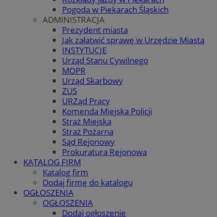
Pogoda w Piekarach Śląskich
ADMINISTRACJA
Prezydent miasta
Jak załatwić sprawę w Urzędzie Miasta
INSTYTUCJE
Urząd Stanu Cywilnego
MOPR
Urząd Skarbowy
ZUS
URZąd Pracy
Komenda Miejska Policji
Straż Miejska
Straż Pożarna
Sąd Rejonowy
Prokuratura Rejonowa
KATALOG FIRM
Katalog firm
Dodaj firmę do katalogu
OGŁOSZENIA
OGŁOSZENIA
Dodaj ogłoszenie