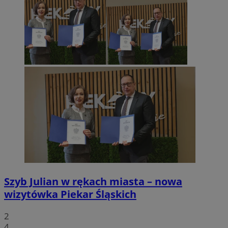
Szyb Julian w rękach miasta – nowa
wizytówka Piekar Śląskich
2
4