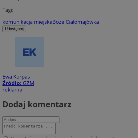
Tagi:
komunikacja miejska
Boże Ciało
majówka
Udostępnij
Ewa Kurpas
Źródło:
GZM
reklama
Dodaj komentarz