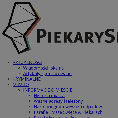
AKTUALNOŚCI
Wiadomości lokalne
Artykuły sponsorowane
KRYMINALNE
MIASTO
INFORMACJE O MIEŚCIE
Historia miasta
Ważne adresy i telefony
Harmonogram wywozu odpadów
Parafie i Msze Święte w Piekarach
Rozkłady jazdy w Piekarach