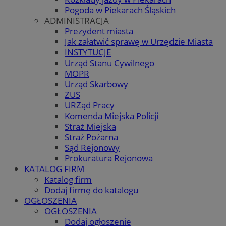
Pogoda w Piekarach Śląskich
ADMINISTRACJA
Prezydent miasta
Jak załatwić sprawę w Urzędzie Miasta
INSTYTUCJE
Urząd Stanu Cywilnego
MOPR
Urząd Skarbowy
ZUS
URZąd Pracy
Komenda Miejska Policji
Straż Miejska
Straż Pożarna
Sąd Rejonowy
Prokuratura Rejonowa
KATALOG FIRM
Katalog firm
Dodaj firmę do katalogu
OGŁOSZENIA
OGŁOSZENIA
Dodaj ogłoszenie