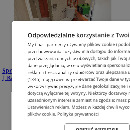
Odpowiedzialne korzystanie z Two
My i nasi partnerzy używamy plików cookie i podo
przechowywania i uzyskiwania dostępu do informa
przetwarzania danych osobowych, takich jak Twój ad
dane przeglądania, w celu wyświetlania spersonali
Sprzątanie po zgonie w Piekarach Śląskich
reklam i treści, analizy odbiorców oraz ulepszania 
| Kastelnik
(1845)
mogą również przetwarzać Twoje dane w tych
wykorzystywać precyzyjne dane geolokalizacyjne i
dotyczą wyłącznie tej witryny. Niektórzy dostawcy
uzasadnionym interesie zamiast na zgodzie; masz 
Ustawieniach reklam
. Możesz w każdej chwili wyc
plików cookie
.
Polityka prywatności
ODRZUĆ WSZYSTKIE