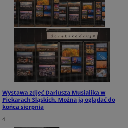
Wystawa zdjęć Dariusza Musialika w
Piekarach Śląskich. Można ją oglądać do
końca sierpnia
4