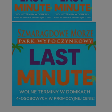
Provider
/
Nazwa
Provider
/
Okres
Domena
Nazwa
Opis
Domena
przechowywania
Okres
Nazwa
Provider
/
Domena
openstat_gid
.openstat.eu
przechowywan
Okres
Nazwa
Provider
/
Domena
google_push
.bidswitch.net
4 minuty 58
Ten plik co
przechowywa
ustat_3zn4uzjz1qhwzy2w430ywf9sxl7xyk
.ustat.info
sekund
przechowyw
ustat_gid
.ustat.info
1 rok
prezentacj
__Secure-
.youtube.com
5 miesięcy 
openstat_ui7qxbn2cwg132bhssqgbzshe3z05b
.openstat.eu
ROLLOUT_TOKEN
tygodnie
ustat_mscumsezXj6rc7x1nchgtqqXxl10X1
.ustat.info
ustat_h0XXxbtbr5ajzxxguzpzjre5sty2k9
.ustat.info
__mguid_
.mediago.io
sa-user-id-v3
1 rok
StackAdapt
tuuid
.mfadsrvr.com
1 rok
.srv.stackadapt.com
tuuid
.bidswitch.net
1 rok
_clck
.piekaryslaskie.com.pl
1 rok
OAID
1 rok
OpenX Technologies
ustat_5ei1p1pnc3n2zelXpzjnajxgwx8ukz
.ustat.info
Inc.