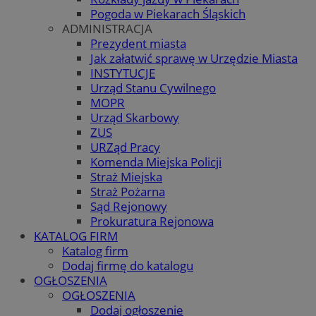
Pogoda w Piekarach Śląskich
ADMINISTRACJA
Prezydent miasta
Jak załatwić sprawę w Urzędzie Miasta
INSTYTUCJE
Urząd Stanu Cywilnego
MOPR
Urząd Skarbowy
ZUS
URZąd Pracy
Komenda Miejska Policji
Straż Miejska
Straż Pożarna
Sąd Rejonowy
Prokuratura Rejonowa
KATALOG FIRM
Katalog firm
Dodaj firmę do katalogu
OGŁOSZENIA
OGŁOSZENIA
Dodaj ogłoszenie