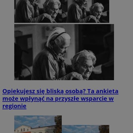
Opiekujesz się bliską osobą? Ta ankieta
może wpłynąć na przyszłe wsparcie w
regionie