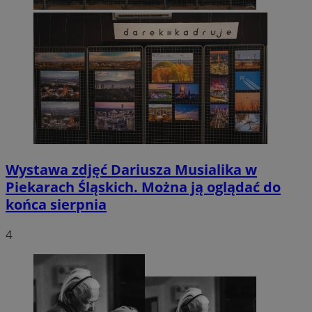
Wystawa zdjęć Dariusza Musialika w
Piekarach Śląskich. Można ją oglądać do
końca sierpnia
4