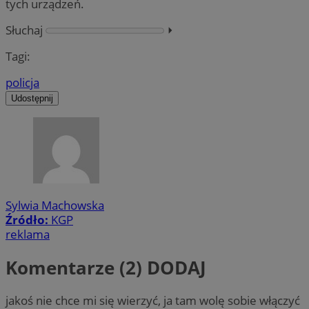
tych urządzeń.
Słuchaj
⏵︎
Tagi:
policja
Udostępnij
Sylwia Machowska
Źródło:
KGP
reklama
Komentarze (2)
DODAJ
jakoś nie chce mi się wierzyć, ja tam wolę sobie włączyć