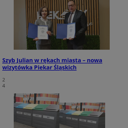
Szyb Julian w rękach miasta – nowa
wizytówka Piekar Śląskich
2
4