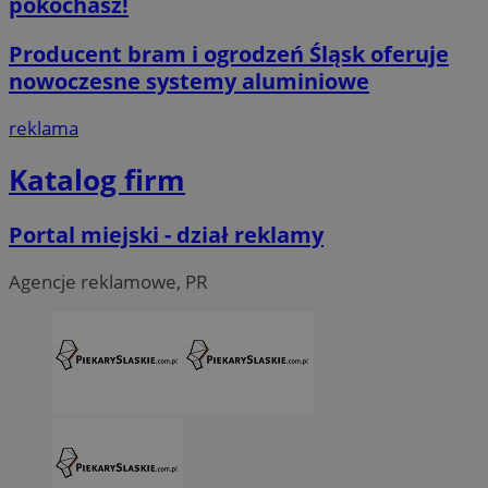
pokochasz!
O
Nazwa
Provider
/
Domena
przech
Producent bram i ogrodzeń Śląsk oferuje
SessID
piekaryslaskie.com.pl
1
nowoczesne systemy aluminiowe
QeSessID
piekaryslaskie.com.pl
1
reklama
MvSessID
piekaryslaskie.com.pl
1
Katalog firm
VISITOR_PRIVACY_METADATA
5 mie
YouTube
tyg
.youtube.com
Portal miejski - dział reklamy
Agencje reklamowe, PR
Google Privacy Policy
INGRESSCOOKIE
S
NGINX Inc.
bh.contextweb.com