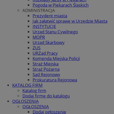
Pogoda w Piekarach Śląskich
ADMINISTRACJA
Prezydent miasta
Jak załatwić sprawę w Urzędzie Miasta
INSTYTUCJE
Urząd Stanu Cywilnego
MOPR
Urząd Skarbowy
ZUS
URZąd Pracy
Komenda Miejska Policji
Straż Miejska
Straż Pożarna
Sąd Rejonowy
Prokuratura Rejonowa
KATALOG FIRM
Katalog firm
Dodaj firmę do katalogu
OGŁOSZENIA
OGŁOSZENIA
Dodaj ogłoszenie