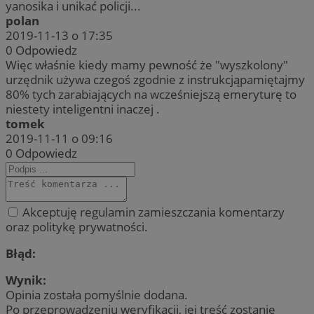
yanosika i unikać policji...
polan
2019-11-13 o 17:35
0
Odpowiedz
Więc właśnie kiedy mamy pewność że "wyszkolony"
urzędnik używa czegoś zgodnie z instrukcjąpamiętajmy
80% tych zarabiających na wcześniejszą emeryturę to
niestety inteligentni inaczej .
tomek
2019-11-11 o 09:16
0
Odpowiedz
Akceptuję regulamin zamieszczania komentarzy
oraz politykę prywatności.
Błąd:
Wynik:
Opinia została pomyślnie dodana.
Po przeprowadzeniu weryfikacji, jej treść zostanie