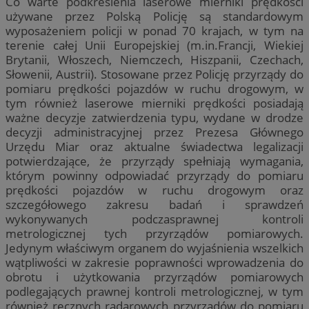
Co warte podkreślenia laserowe mierniki prędkości
używane przez Polską Policję są standardowym
wyposażeniem policji w ponad 70 krajach, w tym na
terenie całej Unii Europejskiej (m.in.Francji, Wiekiej
Brytanii, Włoszech, Niemczech, Hiszpanii, Czechach,
Słowenii, Austrii). Stosowane przez Policję przyrządy do
pomiaru prędkości pojazdów w ruchu drogowym, w
tym również laserowe mierniki prędkości posiadają
ważne decyzje zatwierdzenia typu, wydane w drodze
decyzji administracyjnej przez Prezesa Głównego
Urzędu Miar oraz aktualne świadectwa legalizacji
potwierdzające, że przyrządy spełniają wymagania,
którym powinny odpowiadać przyrządy do pomiaru
prędkości pojazdów w ruchu drogowym oraz
szczegółowego zakresu badań i sprawdzeń
wykonywanych podczasprawnej kontroli
metrologicznej tych przyrządów pomiarowych.
Jedynym właściwym organem do wyjaśnienia wszelkich
wątpliwości w zakresie poprawności wprowadzenia do
obrotu i użytkowania przyrządów pomiarowych
podlegających prawnej kontroli metrologicznej, w tym
również ręcznych radarowych przyrządów do pomiaru