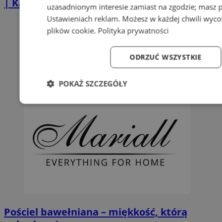
| Kastelnik
uzasadnionym interesie zamiast na zgodzie; masz 
Ustawieniach reklam
. Możesz w każdej chwili wyc
plików cookie
.
Polityka prywatności
ODRZUĆ WSZYSTKIE
POKAŻ SZCZEGÓŁY
Niezbędne
Wydajność
Targetowanie
Fun
Niezbędne
Wydajność
Targetowanie
Fun
Niezbędne pliki cookie umożliwiają korzystanie z podstawowych fun
logowanie użytkownika i zarządzanie kontem. Bez niezbędnych p
Pościel bawełniana – miękkość, którą
ze strony internetowej.