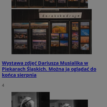
Wystawa zdjęć Dariusza Musialika w
Piekarach Śląskich. Można ją oglądać do
końca sierpnia
4