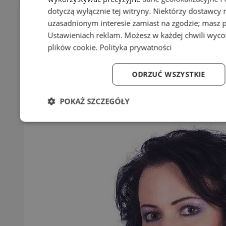
dotyczą wyłącznie tej witryny. Niektórzy dostawcy
uzasadnionym interesie zamiast na zgodzie; masz 
Ustawieniach reklam
. Możesz w każdej chwili wyc
plików cookie
.
Polityka prywatności
ODRZUĆ WSZYSTKIE
POKAŻ SZCZEGÓŁY
Niezbędne
Wydajność
Targetowanie
Fun
Niezbędne
Wydajność
Targetowanie
Fun
Niezbędne pliki cookie umożliwiają korzystanie z podstawowych fun
logowanie użytkownika i zarządzanie kontem. Bez niezbędnych p