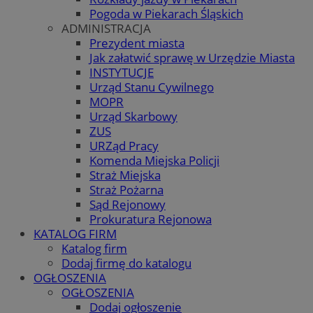
Pogoda w Piekarach Śląskich
ADMINISTRACJA
Prezydent miasta
Jak załatwić sprawę w Urzędzie Miasta
INSTYTUCJE
Urząd Stanu Cywilnego
MOPR
Urząd Skarbowy
ZUS
URZąd Pracy
Komenda Miejska Policji
Straż Miejska
Straż Pożarna
Sąd Rejonowy
Prokuratura Rejonowa
KATALOG FIRM
Katalog firm
Dodaj firmę do katalogu
OGŁOSZENIA
OGŁOSZENIA
Dodaj ogłoszenie