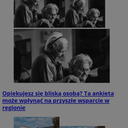
Opiekujesz się bliską osobą? Ta ankieta
może wpłynąć na przyszłe wsparcie w
regionie