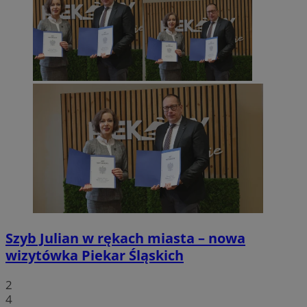
Szyb Julian w rękach miasta – nowa
wizytówka Piekar Śląskich
2
4