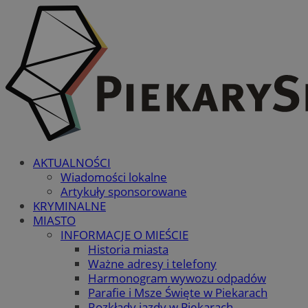
AKTUALNOŚCI
Wiadomości lokalne
Artykuły sponsorowane
KRYMINALNE
MIASTO
INFORMACJE O MIEŚCIE
Historia miasta
Ważne adresy i telefony
Harmonogram wywozu odpadów
Parafie i Msze Święte w Piekarach
Rozkłady jazdy w Piekarach