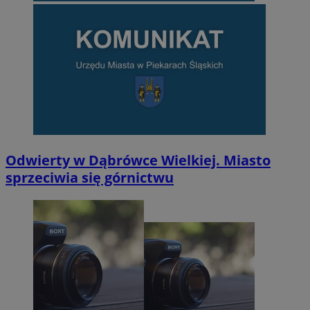
Odwierty w Dąbrówce Wielkiej. Miasto
sprzeciwia się górnictwu