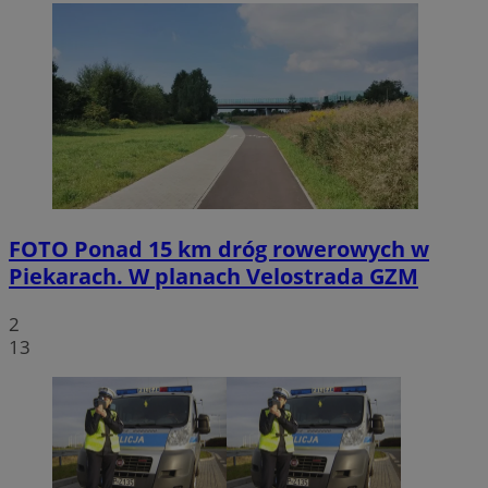
FOTO
Ponad 15 km dróg rowerowych w
Piekarach. W planach Velostrada GZM
2
13