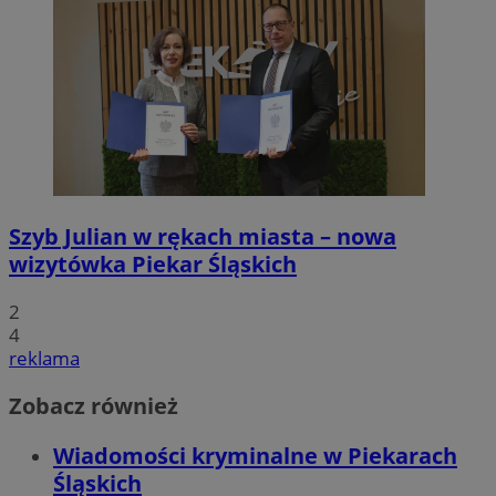
Szyb Julian w rękach miasta – nowa
wizytówka Piekar Śląskich
2
4
reklama
Zobacz również
Wiadomości kryminalne w Piekarach
Śląskich