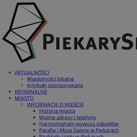
AKTUALNOŚCI
Wiadomości lokalne
Artykuły sponsorowane
KRYMINALNE
MIASTO
INFORMACJE O MIEŚCIE
Historia miasta
Ważne adresy i telefony
Harmonogram wywozu odpadów
Parafie i Msze Święte w Piekarach
Rozkłady jazdy w Piekarach