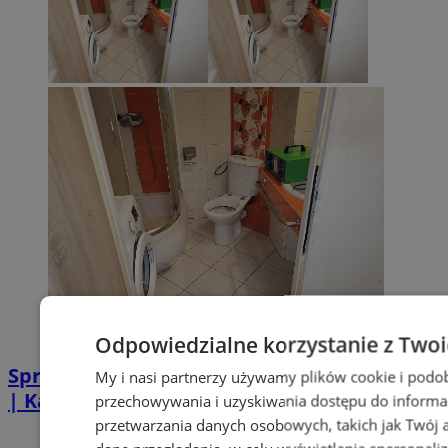
Odpowiedzialne korzystanie z Two
Sprzątanie po zgonie w Piekarach Śląskich
My i nasi partnerzy używamy plików cookie i podo
| Kastelnik
przechowywania i uzyskiwania dostępu do informa
przetwarzania danych osobowych, takich jak Twój ad