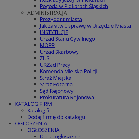
Pogoda w Piekarach Śląskich
ADMINISTRACJA
Prezydent miasta
Jak załatwić sprawę w Urzędzie Miasta
INSTYTUCJE
Urząd Stanu Cywilnego
MOPR
Urząd Skarbowy
ZUS
URZąd Pracy
Komenda Miejska Policji
Straż Miejska
Straż Pożarna
Sąd Rejonowy
Prokuratura Rejonowa
KATALOG FIRM
Katalog firm
Dodaj firmę do katalogu
OGŁOSZENIA
OGŁOSZENIA
Dodaj ogłoszenie