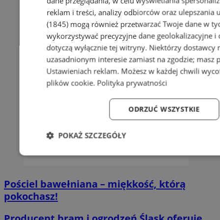
dane przeglądania, w celu wyświetlania spersonali
reklam i treści, analizy odbiorców oraz ulepszania 
(1845)
mogą również przetwarzać Twoje dane w tych
wykorzystywać precyzyjne dane geolokalizacyjne i
dotyczą wyłącznie tej witryny. Niektórzy dostawcy
uzasadnionym interesie zamiast na zgodzie; masz 
Ustawieniach reklam
. Możesz w każdej chwili wyc
plików cookie
.
Polityka prywatności
ODRZUĆ WSZYSTKIE
POKAŻ SZCZEGÓŁY
Niezbędne
Wydajność
Targetowanie
Fun
Pościel bawełniana – miękkość, którą
pokochasz!
Producent bram i ogrodzeń Śląsk oferuje