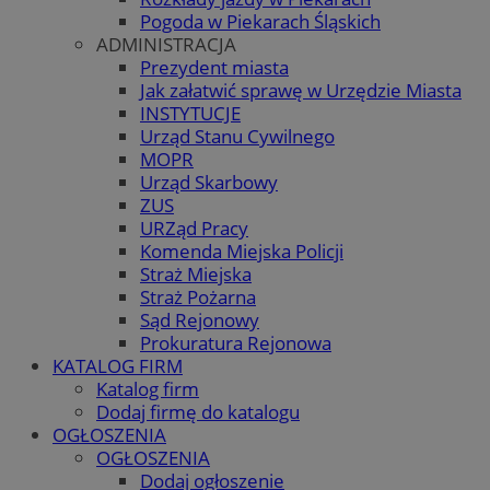
Pogoda w Piekarach Śląskich
ADMINISTRACJA
Prezydent miasta
Jak załatwić sprawę w Urzędzie Miasta
INSTYTUCJE
Urząd Stanu Cywilnego
MOPR
Urząd Skarbowy
ZUS
URZąd Pracy
Komenda Miejska Policji
Straż Miejska
Straż Pożarna
Sąd Rejonowy
Prokuratura Rejonowa
KATALOG FIRM
Katalog firm
Dodaj firmę do katalogu
OGŁOSZENIA
OGŁOSZENIA
Dodaj ogłoszenie