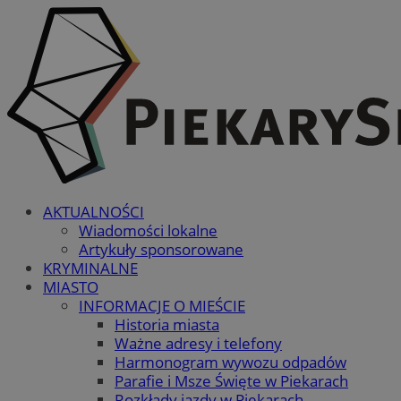
AKTUALNOŚCI
Wiadomości lokalne
Artykuły sponsorowane
KRYMINALNE
MIASTO
INFORMACJE O MIEŚCIE
Historia miasta
Ważne adresy i telefony
Harmonogram wywozu odpadów
Parafie i Msze Święte w Piekarach
Rozkłady jazdy w Piekarach