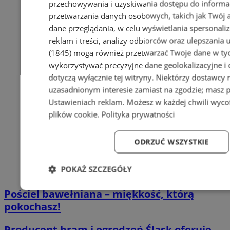
przechowywania i uzyskiwania dostępu do informa
przetwarzania danych osobowych, takich jak Twój ad
dane przeglądania, w celu wyświetlania spersonali
reklam i treści, analizy odbiorców oraz ulepszania 
(1845)
mogą również przetwarzać Twoje dane w tych
wykorzystywać precyzyjne dane geolokalizacyjne i
dotyczą wyłącznie tej witryny. Niektórzy dostawcy
uzasadnionym interesie zamiast na zgodzie; masz 
Ustawieniach reklam
. Możesz w każdej chwili wyc
plików cookie
.
Polityka prywatności
ODRZUĆ WSZYSTKIE
POKAŻ SZCZEGÓŁY
Niezbędne
Wydajność
Targetowanie
Fun
Pościel bawełniana – miękkość, którą
pokochasz!
Producent bram i ogrodzeń Śląsk oferuje