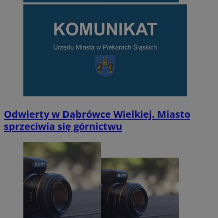
Odwierty w Dąbrówce Wielkiej. Miasto
sprzeciwia się górnictwu