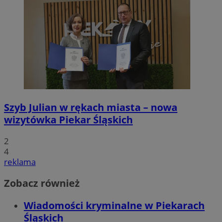
Szyb Julian w rękach miasta – nowa
wizytówka Piekar Śląskich
2
4
reklama
Zobacz również
Wiadomości kryminalne w Piekarach
Śląskich