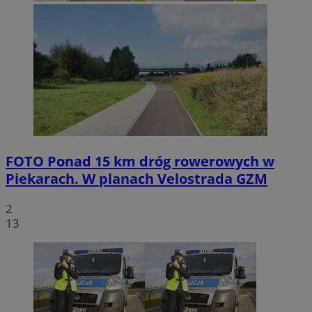
FOTO
Ponad 15 km dróg rowerowych w
Piekarach. W planach Velostrada GZM
2
13