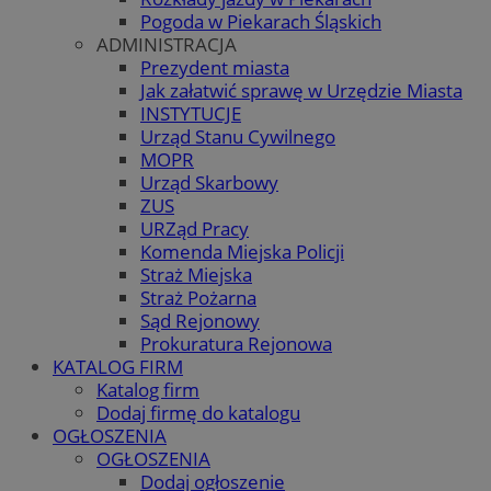
Pogoda w Piekarach Śląskich
ADMINISTRACJA
Prezydent miasta
Jak załatwić sprawę w Urzędzie Miasta
INSTYTUCJE
Urząd Stanu Cywilnego
MOPR
Urząd Skarbowy
ZUS
URZąd Pracy
Komenda Miejska Policji
Straż Miejska
Straż Pożarna
Sąd Rejonowy
Prokuratura Rejonowa
KATALOG FIRM
Katalog firm
Dodaj firmę do katalogu
OGŁOSZENIA
OGŁOSZENIA
Dodaj ogłoszenie