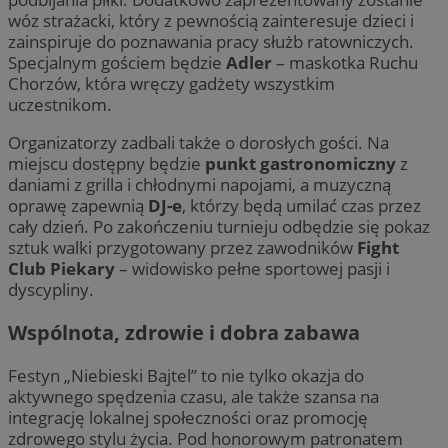
wóz strażacki, który z pewnością zainteresuje dzieci i
zainspiruje do poznawania pracy służb ratowniczych.
Specjalnym gościem będzie
Adler
– maskotka Ruchu
Chorzów, która wręczy gadżety wszystkim
uczestnikom.
Organizatorzy zadbali także o dorosłych gości. Na
miejscu dostępny będzie
punkt gastronomiczny
z
daniami z grilla i chłodnymi napojami, a muzyczną
oprawę zapewnią
DJ-e
, którzy będą umilać czas przez
cały dzień. Po zakończeniu turnieju odbędzie się pokaz
sztuk walki przygotowany przez zawodników
Fight
Club Piekary
– widowisko pełne sportowej pasji i
dyscypliny.
Wspólnota, zdrowie i dobra zabawa
Festyn „Niebieski Bajtel” to nie tylko okazja do
aktywnego spędzenia czasu, ale także szansa na
integrację lokalnej społeczności oraz promocję
zdrowego stylu życia. Pod honorowym patronatem