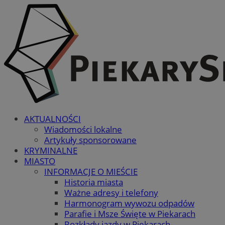
AKTUALNOŚCI
Wiadomości lokalne
Artykuły sponsorowane
KRYMINALNE
MIASTO
INFORMACJE O MIEŚCIE
Historia miasta
Ważne adresy i telefony
Harmonogram wywozu odpadów
Parafie i Msze Święte w Piekarach
Rozkłady jazdy w Piekarach