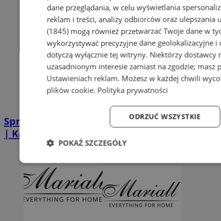
dane przeglądania, w celu wyświetlania spersonali
reklam i treści, analizy odbiorców oraz ulepszania 
(1845)
mogą również przetwarzać Twoje dane w tych
wykorzystywać precyzyjne dane geolokalizacyjne i
dotyczą wyłącznie tej witryny. Niektórzy dostawcy
uzasadnionym interesie zamiast na zgodzie; masz 
Ustawieniach reklam
. Możesz w każdej chwili wyc
plików cookie
.
Polityka prywatności
ODRZUĆ WSZYSTKIE
Sprzątanie po zgonie w Piekarach Śląskich
| Kastelnik
POKAŻ SZCZEGÓŁY
Niezbędne
Wydajność
Targetowanie
Fun