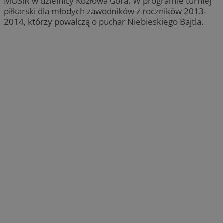
MOSiR w dzielnicy Kozłowa Góra. W programie turniej
piłkarski dla młodych zawodników z roczników 2013-
2014, którzy powalczą o puchar Niebieskiego Bajtla.