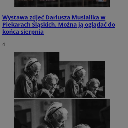
Wystawa zdjęć Dariusza Musialika w
Piekarach Śląskich. Można ją oglądać do
końca sierpnia
4