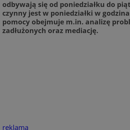
odbywają się od poniedziałku do pi
SessID
czynny jest w poniedziałki w godzin
QeSessID
pomocy obejmuje m.in. analizę prob
MvSessID
zadłużonych oraz mediację.
VISITOR_PRIVACY_
INGRESSCOOKIE
CookieScriptConse
__cf_bm
reklama