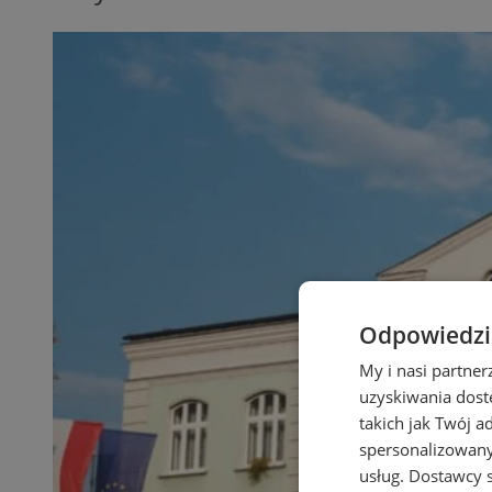
Odpowiedzia
My i nasi partne
uzyskiwania dost
takich jak Twój a
spersonalizowanyc
usług.
Dostawcy s