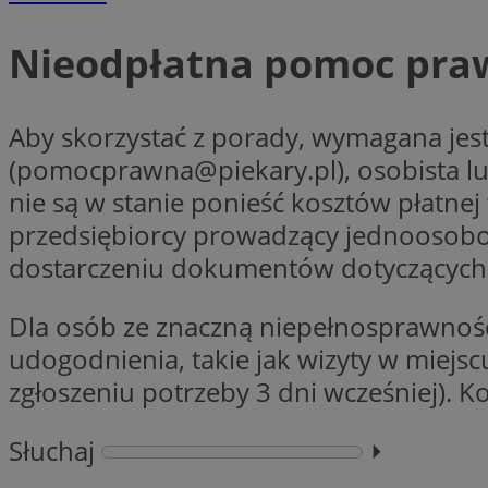
Nieodpłatna pomoc pra
Nazwa
Pro
Nazwa
Nazwa
Do
Aby skorzystać z porady, wymagana jest 
Nazwa
openstat_gid
ustat_gid
google_push
.bi
(
pomocprawna@piekary.pl
), osobista 
ustat_3zn4uzjz1qh
__Secure-
ROLLOUT_TOKEN
nie są w stanie ponieść kosztów płatnej
openstat_ui7qxbn
przedsiębiorcy prowadzący jednoosobow
ustat_mscumsezXj6
dostarczeniu dokumentów dotyczącyc
ustat_h0XXxbtbr5aj
sa-user-id-v3
tuuid
__mguid_
Dla osób ze znaczną niepełnosprawnoś
udogodnienia, takie jak wizyty w miejs
tuuid
_clck
zgłoszeniu potrzeby 3 dni wcześniej). K
OAID
Słuchaj
⏵︎
_clsk
ustat_5ei1p1pnc3n
__mguid_