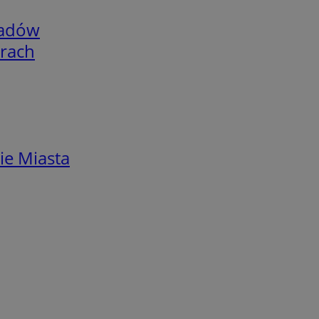
adów
arach
ie Miasta