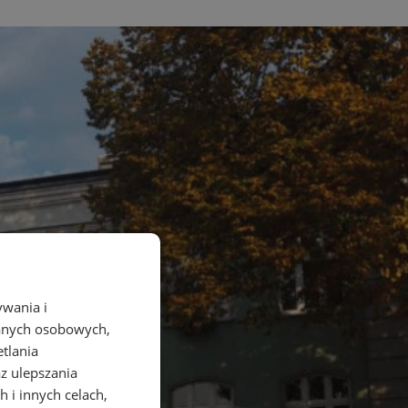
ywania i
danych osobowych,
etlania
az ulepszania
 i innych celach,