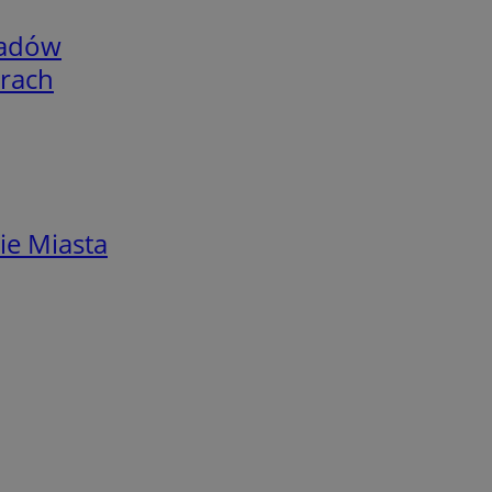
adów
arach
ie Miasta