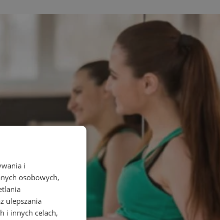
ywania i
danych osobowych,
etlania
az ulepszania
 i innych celach,