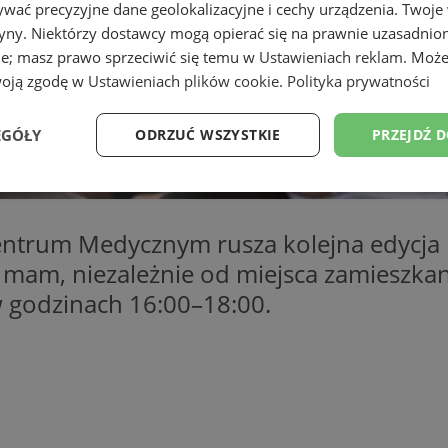
wać precyzyjne dane geolokalizacyjne i cechy urządzenia. Twoje
tryny. Niektórzy dostawcy mogą opierać się na prawnie uzasadnio
ie; masz prawo sprzeciwić się temu w
Ustawieniach reklam
. Może
woją zgodę w
Ustawieniach plików cookie
.
Polityka prywatności
EGÓŁY
ODRZUĆ WSZYSTKIE
PRZEJDŹ 
Wydajność
Targetowanie
Funkcjonalność
Ni
ntrum Medycznym rusza kolejna edycja be
h mam, niezależnie od miejsca zamieszka
 w godzinach 16:00–18:00.
ezbędne
Wydajność
Targetowanie
Funkcjonalność
Niesklasyfikow
ie umożliwiają korzystanie z podstawowych funkcji strony internetowej, takich jak log
Bez niezbędnych plików cookie nie można prawidłowo korzystać ze strony internetowe
Okres
Provider
/
Domena
Opis
przechowywania