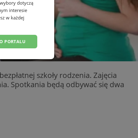
 wybory dotyczą
nym interesie
sz w każdej
DO PORTALU
esklasyfikowane
zpłatnej szkoły rodzenia. Zajęcia
nia. Spotkania będą odbywać się dwa
ane
owanie użytkownika i
j.