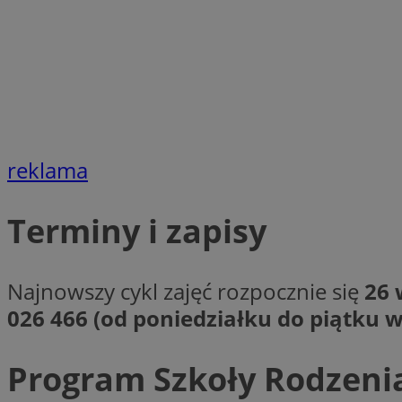
SessID
QeSessID
MvSessID
VISITOR_PRIVACY_
reklama
Terminy i zapisy
INGRESSCOOKIE
Najnowszy cykl zajęć rozpocznie się
26 
CookieScriptConse
026 466 (od poniedziałku do piątku w
Program Szkoły Rodzeni
__cf_bm