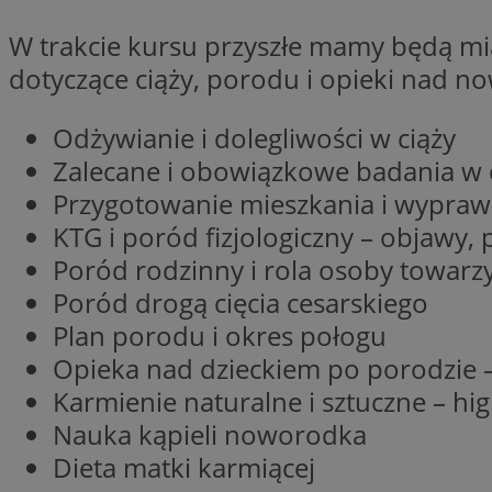
W trakcie kursu przyszłe mamy będą mi
dotyczące ciąży, porodu i opieki nad 
Nazwa
Pro
Nazwa
Nazwa
Do
Odżywianie i dolegliwości w ciąży
Nazwa
openstat_gid
ustat_gid
google_push
.bi
Zalecane i obowiązkowe badania w 
ustat_3zn4uzjz1qh
__Secure-
ROLLOUT_TOKEN
Przygotowanie mieszkania i wypra
openstat_ui7qxbn
KTG i poród fizjologiczny – objawy, 
ustat_mscumsezXj6
Poród rodzinny i rola osoby towarz
ustat_h0XXxbtbr5aj
sa-user-id-v3
Poród drogą cięcia cesarskiego
tuuid
__mguid_
Plan porodu i okres połogu
Opieka nad dzieckiem po porodzie –
tuuid
_clck
Karmienie naturalne i sztuczne – higi
Nauka kąpieli noworodka
OAID
_clsk
ustat_5ei1p1pnc3n
Dieta matki karmiącej
__mguid_