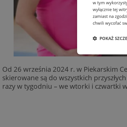
w tym wykorzysty
wyłącznie tej wi
zamiast na zgodz
chwili wycofać s
POKAŻ SZCZ
Niezbędne
Od 26 września 2024 r. w Piekarskim Ce
skierowane są do wszystkich przyszłyc
razy w tygodniu – we wtorki i czwartki
Ni
Niezbędne pliki cook
zarządzanie kontem. 
Nazwa