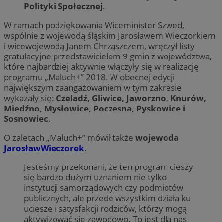
Polityki Społecznej
.
W ramach podziękowania Wiceminister Szwed,
wspólnie z wojewodą śląskim Jarosławem Wieczorkiem
i wicewojewodą Janem Chrząszczem, wręczył listy
gratulacyjne przedstawicielom 9 gmin z województwa,
które najbardziej aktywnie włączyły się w realizację
programu „Maluch+” 2018. W obecnej edycji
największym zaangażowaniem w tym zakresie
wykazały się:
Czeladź, Gliwice, Jaworzno, Knurów,
Miedźno, Mysłowice, Poczesna, Pyskowice i
Sosnowiec
.
O zaletach „Maluch+” mówił także
wojewoda
JarosławWieczorek
.
Jesteśmy przekonani, że ten program cieszy
się bardzo dużym uznaniem nie tylko
instytucji samorządowych czy podmiotów
publicznych, ale przede wszystkim działa ku
uciesze i satysfakcji rodziców, którzy mogą
aktywizować się zawodowo. To jest dla nas