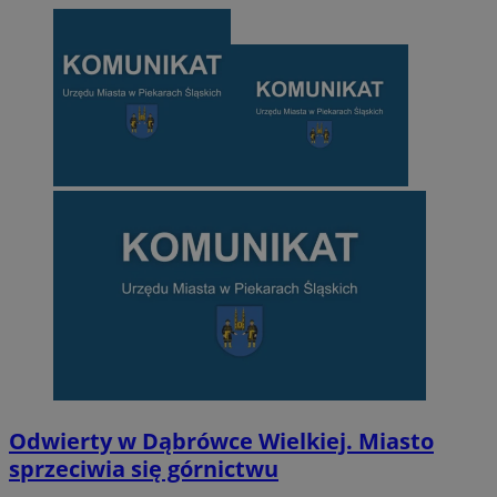
Odwierty w Dąbrówce Wielkiej. Miasto
sprzeciwia się górnictwu