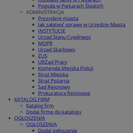
Pogoda w Piekarach Śląskich
ADMINISTRACJA
Prezydent miasta
Jak załatwić sprawę w Urzędzie Miasta
INSTYTUCJE
Urząd Stanu Cywilnego
MOPR
Urząd Skarbowy
ZUS
URZąd Pracy
Komenda Miejska Policji
Straż Miejska
Straż Pożarna
Sąd Rejonowy
Prokuratura Rejonowa
KATALOG FIRM
Katalog firm
Dodaj firmę do katalogu
OGŁOSZENIA
OGŁOSZENIA
Dodaj ogłoszenie