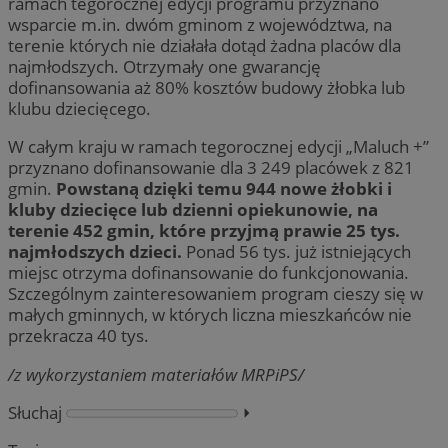
ramach tegorocznej edycji programu przyznano
wsparcie m.in. dwóm gminom z województwa, na
terenie których nie działała dotąd żadna placów dla
najmłodszych. Otrzymały one gwarancję
dofinansowania aż 80% kosztów budowy żłobka lub
klubu dziecięcego.
W całym kraju w ramach tegorocznej edycji „Maluch +”
przyznano dofinansowanie dla 3 249 placówek z 821
gmin.
Powstaną dzięki temu 944 nowe żłobki i
kluby dziecięce lub dzienni opiekunowie, na
terenie 452 gmin, które przyjmą prawie 25 tys.
najmłodszych dzieci.
Ponad 56 tys. już istniejących
miejsc otrzyma dofinansowanie do funkcjonowania.
Szczególnym zainteresowaniem program cieszy się w
małych gminnych, w których liczna mieszkańców nie
przekracza 40 tys.
/z wykorzystaniem materiałów MRPiPS/
Słuchaj
⏵︎