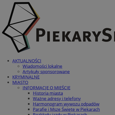
AKTUALNOŚCI
Wiadomości lokalne
Artykuły sponsorowane
KRYMINALNE
MIASTO
INFORMACJE O MIEŚCIE
Historia miasta
Ważne adresy i telefony
Harmonogram wywozu odpadów
Parafie i Msze Święte w Piekarach
Rozkłady jazdy w Piekarach