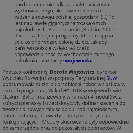
bardzo cenne nie tylko z punktu widzenia
wychowawczego, ale również z punktu
widzenia rozwoju polskiej gospodarki (…) To
jest naprawdę gigantyczna troska o tych
najmłodszych. Po programie „Rodzina 500+”
dochodzą kolejne programy, które mają na
celu osłonę rodzin, osłonę dzieci, tak aby
państwo polskie wzięło też część
odpowiedzialności za wychowanie młodego
pokolenia – zaznaczył
wojewoda
.
Podczas konferencji
Dorota Wójtowicz
, dyrektor
Wydziału Rozwoju i Współpracy Terytorialnej
ŚUW
,
podsumowała także jak przebiegał nabór wniosków w
ramach programu „Maluch+” 2018 w województwie
śląskim. Był on realizowany w ramach 4 modułów, z
których pierwszy i trzeci dotyczyły dofinansowania do
tworzenia nowych miejsc opieki nad najmłodszymi,
natomiast drugi i czwarty – utrzymania tych już
funkcjonujących. Moduły skierowane były odpowiednio
do samorządów oraz do pozostałych podmiotów. W