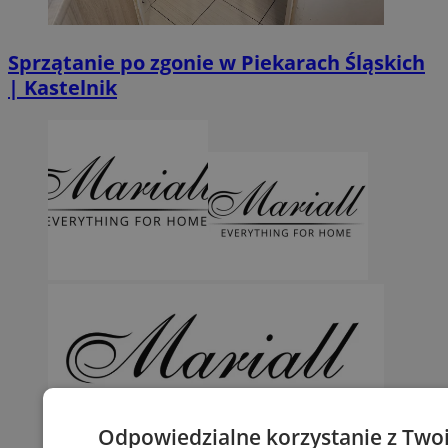
Sprzątanie po zgonie w Piekarach Śląskich
| Kastelnik
Odpowiedzialne korzystanie z Two