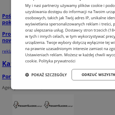
My i nasi partnerzy używamy plików cookie i pod
uzyskiwania dostępu do informacji na Twoim urzą
Pościel bawełniana – miękkość, którą
osobowych, takich jak Twój adres IP, unikalne iden
pokochasz!
wyświetlania spersonalizowanych reklam i treści, p
oraz ulepszania usług.
Dostawcy stron trzecich (18
Producent bram i ogrodzeń Śląsk oferuje
w tych i innych celach, w tym wykorzystywać precy
nowoczesne systemy aluminiowe
urządzenia. Twoje wybory dotyczą wyłącznie tej wi
na prawnie uzasadnionym interesie zamiast na zgo
reklama
Ustawieniach reklam
. Możesz w każdej chwili wyc
cookie
.
Polityka prywatności
Katalog firm
POKAŻ SZCZEGÓŁY
ODRZUĆ WSZYSTK
Portal miejski - dział reklamy
Agencje reklamowe, PR
Niezbędne
Wydajność
Targetowani