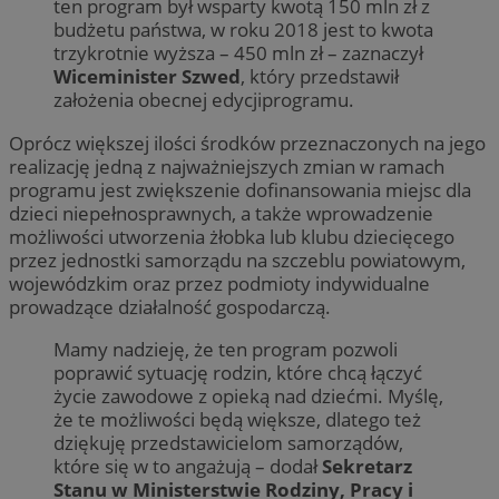
ten program był wsparty kwotą 150 mln zł z
budżetu państwa, w roku 2018 jest to kwota
trzykrotnie wyższa – 450 mln zł – zaznaczył
Wiceminister Szwed
, który przedstawił
założenia obecnej edycjiprogramu.
Oprócz większej ilości środków przeznaczonych na jego
realizację jedną z najważniejszych zmian w ramach
programu jest zwiększenie dofinansowania miejsc dla
dzieci niepełnosprawnych, a także wprowadzenie
możliwości utworzenia żłobka lub klubu dziecięcego
przez jednostki samorządu na szczeblu powiatowym,
wojewódzkim oraz przez podmioty indywidualne
prowadzące działalność gospodarczą.
Mamy nadzieję, że ten program pozwoli
poprawić sytuację rodzin, które chcą łączyć
życie zawodowe z opieką nad dziećmi. Myślę,
że te możliwości będą większe, dlatego też
dziękuję przedstawicielom samorządów,
które się w to angażują – dodał
Sekretarz
Stanu w Ministerstwie Rodziny, Pracy i