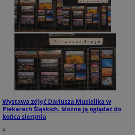
Wystawa zdjęć Dariusza Musialika w
Piekarach Śląskich. Można ją oglądać do
końca sierpnia
4