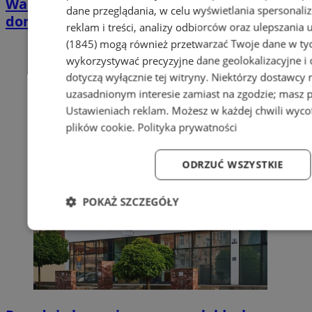
Wakacyjny wypoczynek nad Bałtykiem w
dane przeglądania, w celu wyświetlania spersonali
domkach Szmaragdowe Morze
reklam i treści, analizy odbiorców oraz ulepszania 
(1845)
mogą również przetwarzać Twoje dane w tych
wykorzystywać precyzyjne dane geolokalizacyjne i
dotyczą wyłącznie tej witryny. Niektórzy dostawcy
uzasadnionym interesie zamiast na zgodzie; masz 
Ustawieniach reklam
. Możesz w każdej chwili wyc
plików cookie
.
Polityka prywatności
ODRZUĆ WSZYSTKIE
POKAŻ SZCZEGÓŁY
Niezbędne
Wydajność
Targetowanie
Fun