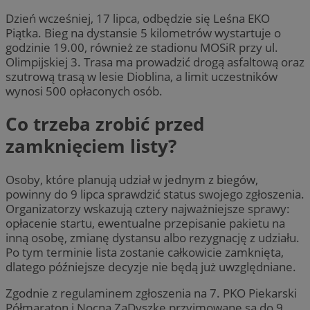
Dzień wcześniej, 17 lipca, odbędzie się Leśna EKO
Piątka. Bieg na dystansie 5 kilometrów wystartuje o
godzinie 19.00, również ze stadionu MOSiR przy ul.
Olimpijskiej 3. Trasa ma prowadzić drogą asfaltową oraz
szutrową trasą w lesie Dioblina, a limit uczestników
wynosi 500 opłaconych osób.
Co trzeba zrobić przed
zamknięciem listy?
Osoby, które planują udział w jednym z biegów,
powinny do 9 lipca sprawdzić status swojego zgłoszenia.
Organizatorzy wskazują cztery najważniejsze sprawy:
opłacenie startu, ewentualne przepisanie pakietu na
inną osobę, zmianę dystansu albo rezygnację z udziału.
Po tym terminie lista zostanie całkowicie zamknięta,
dlatego późniejsze decyzje nie będą już uwzględniane.
Zgodnie z regulaminem zgłoszenia na 7. PKO Piekarski
Półmaraton i Nocną ZaDyszkę przyjmowane są do 9