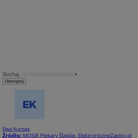
Słuchaj
⏵︎
Udostępnij
Ewa Kurpas
Źródło:
MOSiR Piekary Śląskie, ElektroniczneZapisy.pl