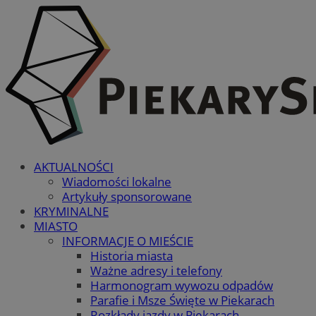
AKTUALNOŚCI
Wiadomości lokalne
Artykuły sponsorowane
KRYMINALNE
MIASTO
INFORMACJE O MIEŚCIE
Historia miasta
Ważne adresy i telefony
Harmonogram wywozu odpadów
Parafie i Msze Święte w Piekarach
Rozkłady jazdy w Piekarach