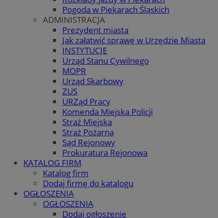
Pogoda w Piekarach Śląskich
ADMINISTRACJA
Prezydent miasta
Jak załatwić sprawę w Urzędzie Miasta
INSTYTUCJE
Urząd Stanu Cywilnego
MOPR
Urząd Skarbowy
ZUS
URZąd Pracy
Komenda Miejska Policji
Straż Miejska
Straż Pożarna
Sąd Rejonowy
Prokuratura Rejonowa
KATALOG FIRM
Katalog firm
Dodaj firmę do katalogu
OGŁOSZENIA
OGŁOSZENIA
Dodaj ogłoszenie