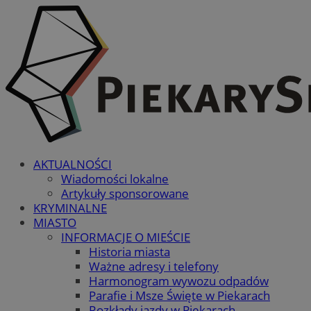
AKTUALNOŚCI
Wiadomości lokalne
Artykuły sponsorowane
KRYMINALNE
MIASTO
INFORMACJE O MIEŚCIE
Historia miasta
Ważne adresy i telefony
Harmonogram wywozu odpadów
Parafie i Msze Święte w Piekarach
Rozkłady jazdy w Piekarach