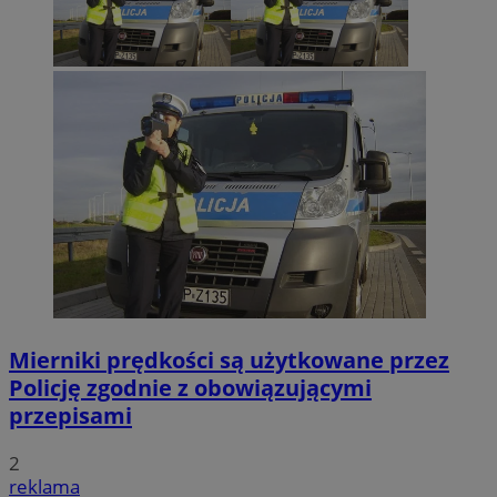
Mierniki prędkości są użytkowane przez
Policję zgodnie z obowiązującymi
przepisami
2
reklama