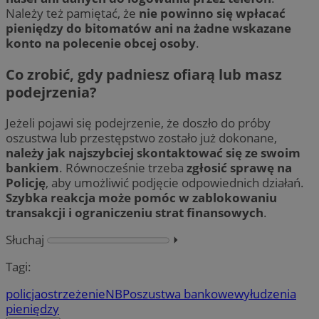
Należy też pamiętać, że
nie powinno się wpłacać
pieniędzy do bitomatów ani na żadne wskazane
konto na polecenie obcej osoby
.
Co zrobić, gdy padniesz ofiarą lub masz
podejrzenia?
Jeżeli pojawi się podejrzenie, że doszło do próby
oszustwa lub przestępstwo zostało już dokonane,
należy jak najszybciej skontaktować się ze swoim
bankiem
. Równocześnie trzeba
zgłosić sprawę na
Policję
, aby umożliwić podjęcie odpowiednich działań.
Szybka reakcja może pomóc w zablokowaniu
transakcji i ograniczeniu strat finansowych
.
Słuchaj
⏵︎
Tagi:
policja
ostrzeżenie
NBP
oszustwa bankowe
wyłudzenia
pieniędzy