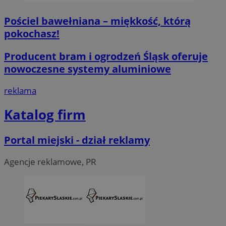
Niezbędne
Wydajność
Targetowanie
Fun
Pościel bawełniana – miękkość, którą
Niezbędne pliki cookie umożliwiają korzystanie z podstawowych fun
logowanie użytkownika i zarządzanie kontem. Bez niezbędnych p
pokochasz!
ze strony internetowej.
O
Producent bram i ogrodzeń Śląsk oferuje
Nazwa
Provider
/
Domena
przech
nowoczesne systemy aluminiowe
SessID
piekaryslaskie.com.pl
1
reklama
QeSessID
piekaryslaskie.com.pl
1
Katalog firm
MvSessID
piekaryslaskie.com.pl
1
Portal miejski - dział reklamy
VISITOR_PRIVACY_METADATA
5 mie
YouTube
tyg
.youtube.com
Agencje reklamowe, PR