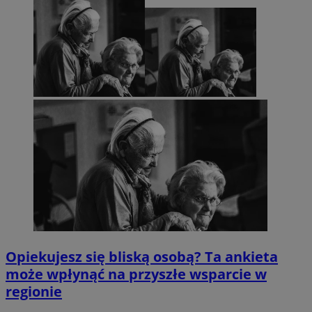
Opiekujesz się bliską osobą? Ta ankieta
może wpłynąć na przyszłe wsparcie w
regionie