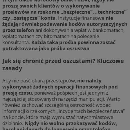
proszą swoich klientów o wykonywanie
przelewów na rzekome „bezpieczne”, „techniczne”
czy „zastępcze” konta
. Instytucje finansowe
nie
żądają również podawania kodów autoryzacyjnych
przez telefon
ani dokonywania wpłat w bankomatach,
wpłatomatach czy bitomatach na polecenie
konsultanta.
Każda taka prośba powinna zostać
potraktowana jako próba oszustwa
.
Jak się chronić przed oszustami? Kluczowe
zasady
Aby nie paść ofiarą przestępców,
nie należy
wykonywać żadnych operacji finansowych pod
presją czasu
, ponieważ pośpiech jest jednym z
najczęściej stosowanych narzędzi manipulacji. Warto
również zachować szczególną ostrożność wobec
informacji o rzekomych „incydentach bezpieczeństwa”
na koncie, które mają wymuszać natychmiastowe
działanie.
Nigdy nie wolno przekazywać kodów,
haseł ani danych do logowania przez telefon
.