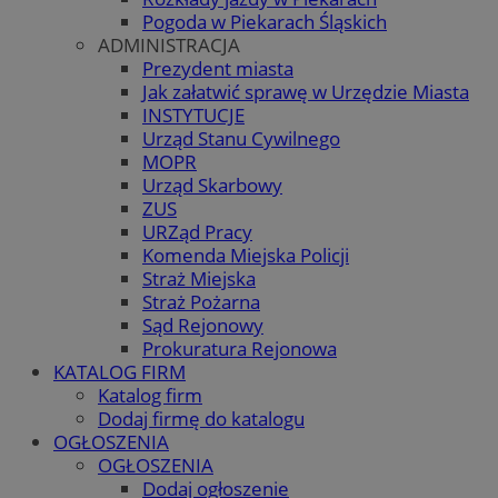
Pogoda w Piekarach Śląskich
ADMINISTRACJA
Prezydent miasta
Jak załatwić sprawę w Urzędzie Miasta
INSTYTUCJE
Urząd Stanu Cywilnego
MOPR
Urząd Skarbowy
ZUS
URZąd Pracy
Komenda Miejska Policji
Straż Miejska
Straż Pożarna
Sąd Rejonowy
Prokuratura Rejonowa
KATALOG FIRM
Katalog firm
Dodaj firmę do katalogu
OGŁOSZENIA
OGŁOSZENIA
Dodaj ogłoszenie