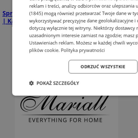
reklam i treści, analizy odbiorców oraz ulepszania 
Sprzątanie po zgonie w Piekarach Śląskich
(1845)
mogą również przetwarzać Twoje dane w tych
| Kastelnik
wykorzystywać precyzyjne dane geolokalizacyjne i
dotyczą wyłącznie tej witryny. Niektórzy dostawcy
uzasadnionym interesie zamiast na zgodzie; masz 
Ustawieniach reklam
. Możesz w każdej chwili wyc
plików cookie
.
Polityka prywatności
ODRZUĆ WSZYSTKIE
POKAŻ SZCZEGÓŁY
Niezbędne
Wydajność
Targetowanie
Fun