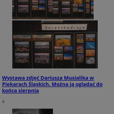
Wystawa zdjęć Dariusza Musialika w
Piekarach Śląskich. Można ją oglądać do
końca sierpnia
4