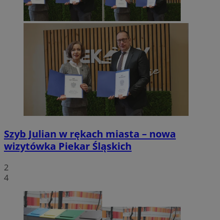
Szyb Julian w rękach miasta – nowa
wizytówka Piekar Śląskich
2
4