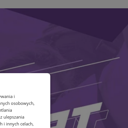
ywania i
danych osobowych,
etlania
az ulepszania
 i innych celach,