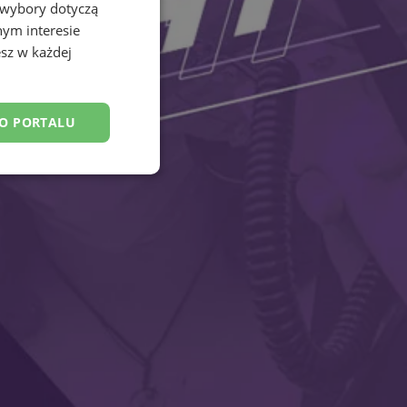
 wybory dotyczą
nym interesie
sz w każdej
DO PORTALU
esklasyfikowane
ane
owanie użytkownika i
j.