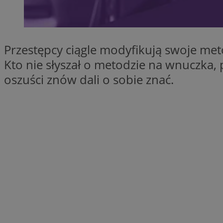
SessID
QeSessID
MvSessID
Przestępcy ciągle modyfikują swoje met
VISITOR_PRIVACY_
Kto nie słyszał o metodzie na wnuczka, 
oszuści znów dali o sobie znać.
INGRESSCOOKIE
CookieScriptConse
__cf_bm