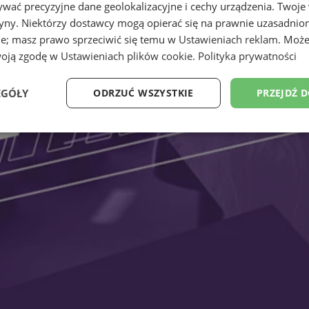
wać precyzyjne dane geolokalizacyjne i cechy urządzenia. Twoje
tryny. Niektórzy dostawcy mogą opierać się na prawnie uzasadnio
ie; masz prawo sprzeciwić się temu w
Ustawieniach reklam
. Może
woją zgodę w
Ustawieniach plików cookie
.
Polityka prywatności
EGÓŁY
ODRZUĆ WSZYSTKIE
PRZEJDŹ 
Wydajność
Targetowanie
Funkcjonalność
Ni
ezbędne
Wydajność
Targetowanie
Funkcjonalność
Niesklasyfikow
ie umożliwiają korzystanie z podstawowych funkcji strony internetowej, takich jak log
Bez niezbędnych plików cookie nie można prawidłowo korzystać ze strony internetowe
Okres
Provider
/
Domena
Opis
przechowywania