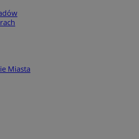
adów
arach
ie Miasta