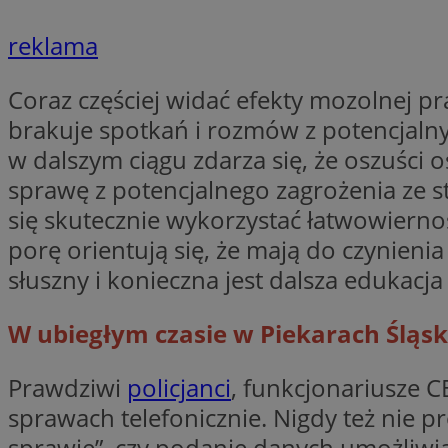
reklama
Coraz częściej widać efekty mozolnej pr
Nazwa
Pro
Nazwa
Nazwa
Do
brakuje spotkań i rozmów z potencjalny
Nazwa
openstat_gid
ustat_gid
google_push
.bi
w dalszym ciągu zdarza się, że oszuści 
ustat_3zn4uzjz1qh
__Secure-
ROLLOUT_TOKEN
sprawę z potencjalnego zagrożenia ze s
openstat_ui7qxbn
się skutecznie wykorzystać łatwowiern
ustat_mscumsezXj6
porę orientują się, że mają do czynien
ustat_h0XXxbtbr5aj
sa-user-id-v3
słuszny i konieczna jest dalsza edukacj
tuuid
__mguid_
W ubiegłym czasie w Piekarach Śląsk
tuuid
_clck
Prawdziwi
policjanci
, funkcjonariusze 
OAID
sprawach telefonicznie. Nigdy też nie 
_clsk
ustat_5ei1p1pnc3n
sprawie”, czy podanie danych umożliwi
__mguid_