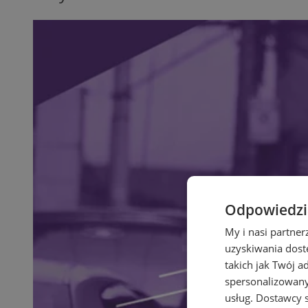
Odpowiedzia
My i nasi partne
uzyskiwania dost
takich jak Twój a
spersonalizowanyc
usług.
Dostawcy s