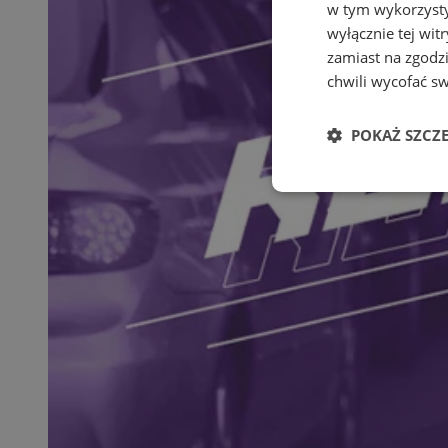
w tym wykorzysty
wyłącznie tej wi
zamiast na zgodz
chwili wycofać s
POKAŻ SZCZ
Niezbędne
Ni
Niezbędne pliki cook
zarządzanie kontem. 
Nazwa