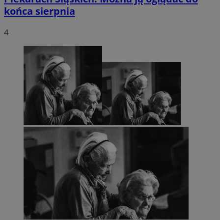
końca sierpnia
4