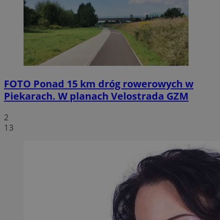
FOTO
Ponad 15 km dróg rowerowych w
Piekarach. W planach Velostrada GZM
2
13