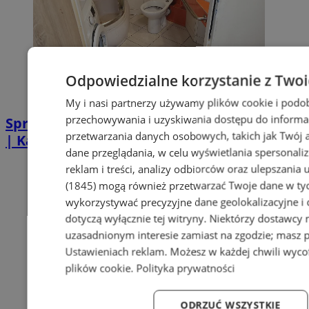
Odpowiedzialne korzystanie z Two
My i nasi partnerzy używamy plików cookie i podo
przechowywania i uzyskiwania dostępu do informa
Sprzątanie po zgonie w Piekarach Śląskich
przetwarzania danych osobowych, takich jak Twój ad
| Kastelnik
dane przeglądania, w celu wyświetlania spersonali
reklam i treści, analizy odbiorców oraz ulepszania 
(1845)
mogą również przetwarzać Twoje dane w tych
wykorzystywać precyzyjne dane geolokalizacyjne i
dotyczą wyłącznie tej witryny. Niektórzy dostawcy
uzasadnionym interesie zamiast na zgodzie; masz 
Ustawieniach reklam
. Możesz w każdej chwili wyc
plików cookie
.
Polityka prywatności
ODRZUĆ WSZYSTKIE