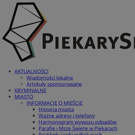
AKTUALNOŚCI
Wiadomości lokalne
Artykuły sponsorowane
KRYMINALNE
MIASTO
INFORMACJE O MIEŚCIE
Historia miasta
Ważne adresy i telefony
Harmonogram wywozu odpadów
Parafie i Msze Święte w Piekarach
Rozkłady jazdy w Piekarach