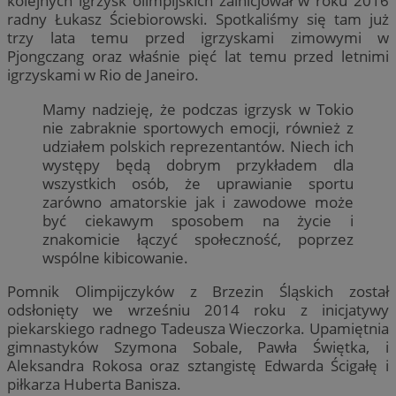
kolejnych igrzysk olimpijskich zainicjował w roku 2016
radny Łukasz Ściebiorowski. Spotkaliśmy się tam już
trzy lata temu przed igrzyskami zimowymi w
Pjongczang oraz właśnie pięć lat temu przed letnimi
igrzyskami w Rio de Janeiro.
Mamy nadzieję, że podczas igrzysk w Tokio
nie zabraknie sportowych emocji, również z
udziałem polskich reprezentantów. Niech ich
występy będą dobrym przykładem dla
wszystkich osób, że uprawianie sportu
zarówno amatorskie jak i zawodowe może
być ciekawym sposobem na życie i
znakomicie łączyć społeczność, poprzez
wspólne kibicowanie.
Pomnik Olimpijczyków z Brzezin Śląskich został
odsłonięty we wrześniu 2014 roku z inicjatywy
piekarskiego radnego Tadeusza Wieczorka. Upamiętnia
gimnastyków Szymona Sobale, Pawła Świętka, i
Aleksandra Rokosa oraz sztangistę Edwarda Ścigałę i
piłkarza Huberta Banisza.