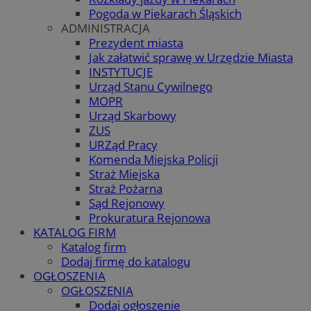
Pogoda w Piekarach Śląskich
ADMINISTRACJA
Prezydent miasta
Jak załatwić sprawę w Urzędzie Miasta
INSTYTUCJE
Urząd Stanu Cywilnego
MOPR
Urząd Skarbowy
ZUS
URZąd Pracy
Komenda Miejska Policji
Straż Miejska
Straż Pożarna
Sąd Rejonowy
Prokuratura Rejonowa
KATALOG FIRM
Katalog firm
Dodaj firmę do katalogu
OGŁOSZENIA
OGŁOSZENIA
Dodaj ogłoszenie