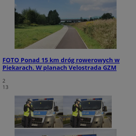
FOTO
Ponad 15 km dróg rowerowych w
Piekarach. W planach Velostrada GZM
2
13