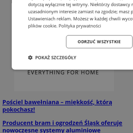
dotyczą wyłącznie tej witryny. Niektórzy dostawcy
uzasadnionym interesie zamiast na zgodzie; masz 
Ustawieniach reklam
. Możesz w każdej chwili wyc
plików cookie
.
Polityka prywatności
ODRZUĆ WSZYSTKIE
POKAŻ SZCZEGÓŁY
Niezbędne
Wydajność
Targetowanie
Fun
Pościel bawełniana – miękkość, którą
pokochasz!
Niezbędne
Wydajność
Targetowanie
Fun
Producent bram i ogrodzeń Śląsk oferuje
Niezbędne pliki cookie umożliwiają korzystanie z podstawowych fun
logowanie użytkownika i zarządzanie kontem. Bez niezbędnych p
nowoczesne systemy aluminiowe
ze strony internetowej.