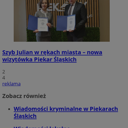
Szyb Julian w rękach miasta – nowa
wizytówka Piekar Śląskich
2
4
reklama
Zobacz również
Wiadomości kryminalne w Piekarach
Śląskich