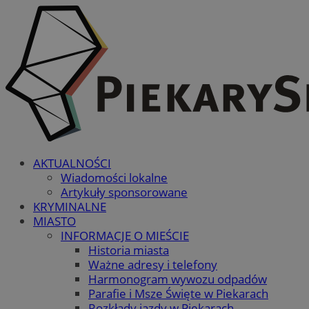
AKTUALNOŚCI
Wiadomości lokalne
Artykuły sponsorowane
KRYMINALNE
MIASTO
INFORMACJE O MIEŚCIE
Historia miasta
Ważne adresy i telefony
Harmonogram wywozu odpadów
Parafie i Msze Święte w Piekarach
Rozkłady jazdy w Piekarach