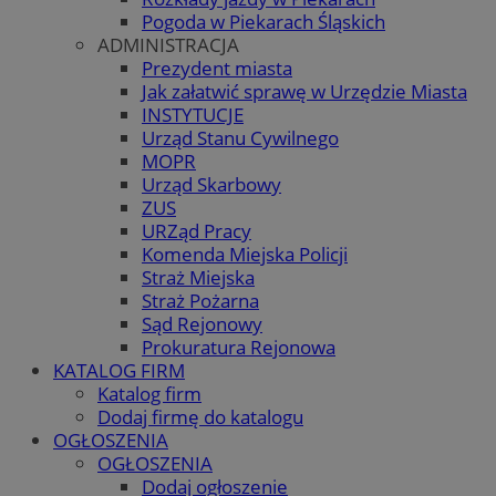
Pogoda w Piekarach Śląskich
ADMINISTRACJA
Prezydent miasta
Jak załatwić sprawę w Urzędzie Miasta
INSTYTUCJE
Urząd Stanu Cywilnego
MOPR
Urząd Skarbowy
ZUS
URZąd Pracy
Komenda Miejska Policji
Straż Miejska
Straż Pożarna
Sąd Rejonowy
Prokuratura Rejonowa
KATALOG FIRM
Katalog firm
Dodaj firmę do katalogu
OGŁOSZENIA
OGŁOSZENIA
Dodaj ogłoszenie