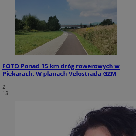
FOTO
Ponad 15 km dróg rowerowych w
Piekarach. W planach Velostrada GZM
2
13