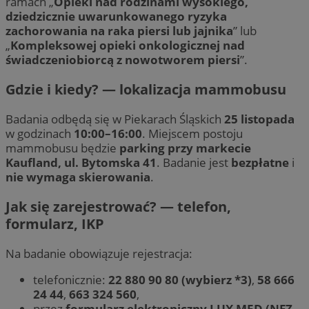
ramach „
Opieki nad rodzinami wysokiego,
dziedzicznie uwarunkowanego ryzyka
zachorowania na raka piersi lub jajnika
” lub
„
Kompleksowej opieki onkologicznej nad
świadczeniobiorcą z nowotworem piersi
”.
Gdzie i kiedy? — lokalizacja mammobusu
Badania odbędą się w Piekarach Śląskich
25 listopada
w godzinach
10:00–16:00
. Miejscem postoju
mammobusu będzie
parking przy markecie
Kaufland, ul. Bytomska 41
. Badanie jest
bezpłatne
i
nie wymaga skierowania
.
Jak się zarejestrować? — telefon,
formularz, IKP
Na badanie obowiązuje rejestracja:
telefonicznie:
22 880 90 80 (wybierz *3)
,
58 666
24 44
,
663 324 560
,
przez
formularz elektroniczny LUX MED (NFZ