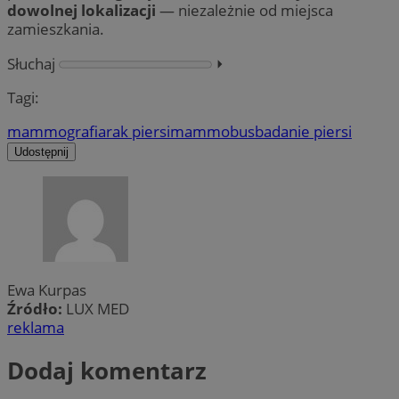
dowolnej lokalizacji
— niezależnie od miejsca
zamieszkania.
Słuchaj
⏵︎
Tagi:
mammografia
rak piersi
mammobus
badanie piersi
Udostępnij
Ewa Kurpas
Źródło:
LUX MED
reklama
Dodaj komentarz