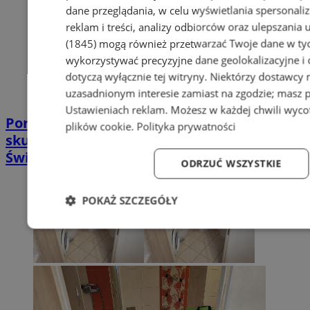
dane przeglądania, w celu wyświetlania spersonali
reklam i treści, analizy odbiorców oraz ulepszania 
(1845)
mogą również przetwarzać Twoje dane w tych
wykorzystywać precyzyjne dane geolokalizacyjne i
dotyczą wyłącznie tej witryny. Niektórzy dostawcy
uzasadnionym interesie zamiast na zgodzie; masz 
Ustawieniach reklam
. Możesz w każdej chwili wyc
Poradnia leczenia ran przewlekłych -
plików cookie
.
Polityka prywatności
skuteczna terapia trudno gojących się ran |
Świętochłowice
ODRZUĆ WSZYSTKIE
POKAŻ SZCZEGÓŁY
Niezbędne
Wydajność
Targetowanie
Fun