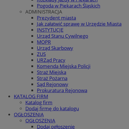
Pogoda w Piekarach Śląskich
ADMINISTRACJA
Prezydent miasta
Jak załatwić sprawę w Urzędzie Miasta
INSTYTUCJE
Urząd Stanu Cywilnego
MOPR
Urząd Skarbowy
ZUS
URZąd Pracy
Komenda Miejska Policji
Straż Miejska
Straż Pożarna
Sąd Rejonowy
Prokuratura Rejonowa
KATALOG FIRM
Katalog firm
Dodaj firmę do katalogu
OGŁOSZENIA
OGŁOSZENIA
Dodaj ogłoszenie