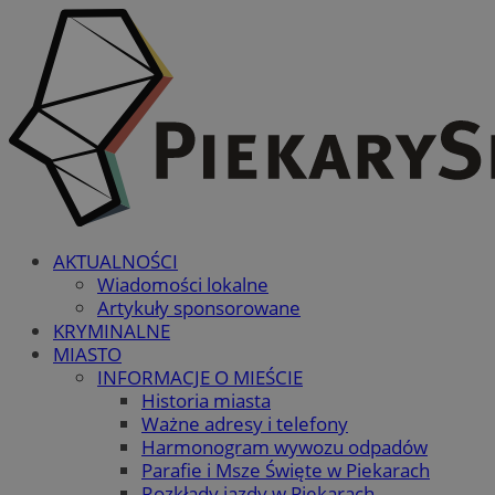
AKTUALNOŚCI
Wiadomości lokalne
Artykuły sponsorowane
KRYMINALNE
MIASTO
INFORMACJE O MIEŚCIE
Historia miasta
Ważne adresy i telefony
Harmonogram wywozu odpadów
Parafie i Msze Święte w Piekarach
Rozkłady jazdy w Piekarach