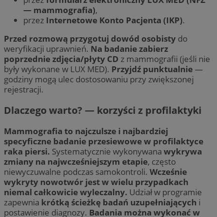
— mammografia)
,
przez
Internetowe Konto Pacjenta (IKP)
.
Przed rozmową przygotuj dowód osobisty
do
weryfikacji uprawnień.
Na badanie zabierz
poprzednie zdjęcia/płyty CD
z mammografii (jeśli nie
były wykonane w LUX MED).
Przyjdź punktualnie
—
godziny mogą ulec dostosowaniu przy zwiększonej
rejestracji.
Dlaczego warto? — korzyści z profilaktyki
Mammografia to najczulsze i najbardziej
specyficzne badanie przesiewowe w profilaktyce
raka piersi.
Systematycznie wykonywana
wykrywa
zmiany na najwcześniejszym etapie
, często
niewyczuwalne podczas samokontroli.
Wcześnie
wykryty nowotwór jest w wielu przypadkach
niemal całkowicie wyleczalny.
Udział w programie
zapewnia
krótką ścieżkę badań uzupełniających
i
postawienie diagnozy.
Badania można wykonać w