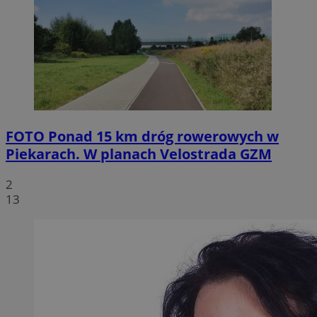
FOTO
Ponad 15 km dróg rowerowych w
Piekarach. W planach Velostrada GZM
2
13