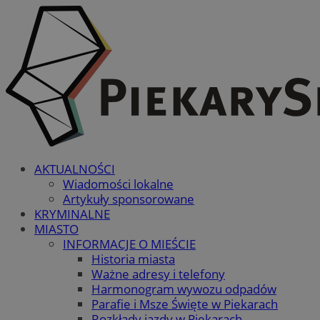
AKTUALNOŚCI
Wiadomości lokalne
Artykuły sponsorowane
KRYMINALNE
MIASTO
INFORMACJE O MIEŚCIE
Historia miasta
Ważne adresy i telefony
Harmonogram wywozu odpadów
Parafie i Msze Święte w Piekarach
Rozkłady jazdy w Piekarach