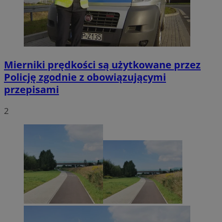
Mierniki prędkości są użytkowane przez
Policję zgodnie z obowiązującymi
przepisami
2