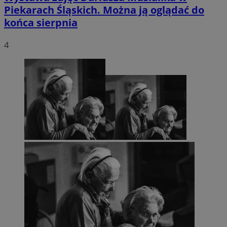
Piekarach Śląskich. Można ją oglądać do
końca sierpnia
4