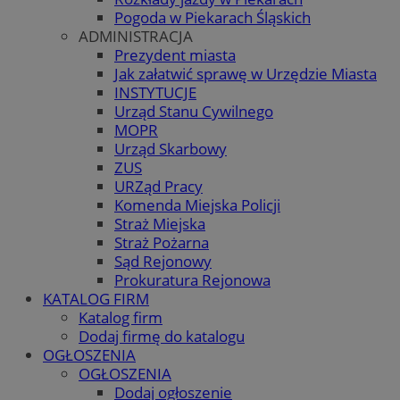
Pogoda w Piekarach Śląskich
ADMINISTRACJA
Prezydent miasta
Jak załatwić sprawę w Urzędzie Miasta
INSTYTUCJE
Urząd Stanu Cywilnego
MOPR
Urząd Skarbowy
ZUS
URZąd Pracy
Komenda Miejska Policji
Straż Miejska
Straż Pożarna
Sąd Rejonowy
Prokuratura Rejonowa
KATALOG FIRM
Katalog firm
Dodaj firmę do katalogu
OGŁOSZENIA
OGŁOSZENIA
Dodaj ogłoszenie