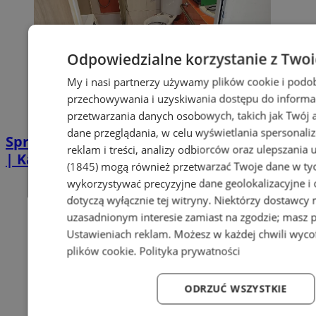
Odpowiedzialne korzystanie z Two
My i nasi partnerzy używamy plików cookie i podo
przechowywania i uzyskiwania dostępu do informa
przetwarzania danych osobowych, takich jak Twój ad
dane przeglądania, w celu wyświetlania spersonali
Sprzątanie po zgonie w Piekarach Śląskich
reklam i treści, analizy odbiorców oraz ulepszania 
| Kastelnik
(1845)
mogą również przetwarzać Twoje dane w tych
wykorzystywać precyzyjne dane geolokalizacyjne i
dotyczą wyłącznie tej witryny. Niektórzy dostawcy
uzasadnionym interesie zamiast na zgodzie; masz 
Ustawieniach reklam
. Możesz w każdej chwili wyc
plików cookie
.
Polityka prywatności
ODRZUĆ WSZYSTKIE