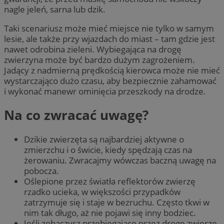
nagle jeleń, sarna lub dzik.
Taki scenariusz może mieć miejsce nie tylko w samym
lesie, ale także przy wjazdach do miast – tam gdzie jest
nawet odrobina zieleni. Wybiegająca na drogę
zwierzyna może być bardzo dużym zagrożeniem.
Jadący z nadmierną prędkością kierowca może nie mieć
wystarczająco dużo czasu, aby bezpiecznie zahamować
i wykonać manewr ominięcia przeszkody na drodze.
Na co zwracać uwagę?
Dzikie zwierzęta są najbardziej aktywne o
zmierzchu i o świcie, kiedy spędzają czas na
żerowaniu. Zwracajmy wówczas baczną uwagę na
pobocza.
Oślepione przez światła reflektorów zwierzę
rzadko ucieka, w większości przypadków
zatrzymuje się i staje w bezruchu. Często tkwi w
nim tak długo, aż nie pojawi się inny bodziec.
Jeśli zobaczysz przebiegające przez drogę zwierzę