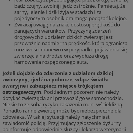
bądź czujny, zwolnij i jedź ostrożnie. Pamiętaj, że
sarny, jelenie i dziki żyją w stadach i za
pojedynczym osobnikiem mogą podążać kolejne.
Zwracaj uwagę na znaki, dostosuj prędkość do
panujących warunków. Przyczyną zdarzeń
drogowych z udziałem dzikich zwierząt jest
przeważnie nadmierna prędkość, która ogranicza
możliwości manewru w przypadku pojawienia się
zwierzęcia na drodze oraz wydłuża drogę
hamowania rozpędzonego auta.
Jeżeli dojdzie do zdarzenia z udziałem dzikiej
zwierzyny, zjedź na pobocze, włącz światła
awaryjne i zabezpiecz miejsce trójkątem
ostrzegawczym
. Pod żadnym pozorem nie należy
dotykać zwierzęcia ani przewozić go w samochodzie.
Niesie to ze sobą ryzyko zakażenia m.in. wścieklizną.
Ponadto ranne zwierzę może być niebezpieczne dla
człowieka. W takiej sytuacji należy natychmiast
zawiadomić policję. Przyjmujący zgłoszenie dyżurny
poinformuje odpowiednie służby i lekarza weterynarii