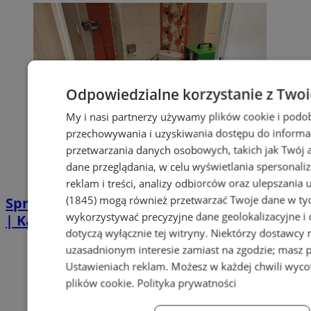
Odpowiedzialne korzystanie z Two
My i nasi partnerzy używamy plików cookie i podo
przechowywania i uzyskiwania dostępu do informa
przetwarzania danych osobowych, takich jak Twój ad
dane przeglądania, w celu wyświetlania spersonali
reklam i treści, analizy odbiorców oraz ulepszania 
(1845)
mogą również przetwarzać Twoje dane w tych
Sprzątanie po zgonie w Piekarach Śląskich
wykorzystywać precyzyjne dane geolokalizacyjne i
| Kastelnik
dotyczą wyłącznie tej witryny. Niektórzy dostawcy
uzasadnionym interesie zamiast na zgodzie; masz 
Ustawieniach reklam
. Możesz w każdej chwili wyc
plików cookie
.
Polityka prywatności