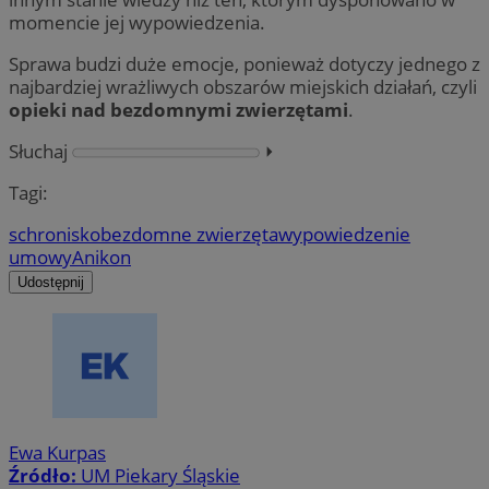
momencie jej wypowiedzenia.
Sprawa budzi duże emocje, ponieważ dotyczy jednego z
najbardziej wrażliwych obszarów miejskich działań, czyli
opieki nad bezdomnymi zwierzętami
.
Słuchaj
⏵︎
Tagi:
schronisko
bezdomne zwierzęta
wypowiedzenie
umowy
Anikon
Udostępnij
Ewa Kurpas
Źródło:
UM Piekary Śląskie