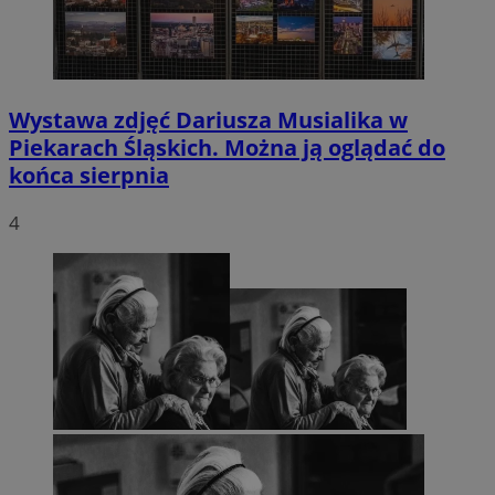
Wystawa zdjęć Dariusza Musialika w
Piekarach Śląskich. Można ją oglądać do
końca sierpnia
4