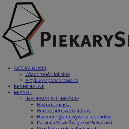
AKTUALNOŚCI
Wiadomości lokalne
Artykuły sponsorowane
KRYMINALNE
MIASTO
INFORMACJE O MIEŚCIE
Historia miasta
Ważne adresy i telefony
Harmonogram wywozu odpadów
Parafie i Msze Święte w Piekarach
Rozkłady jazdy w Piekarach