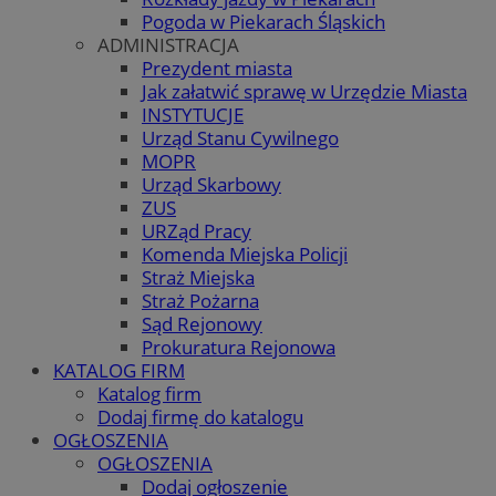
Pogoda w Piekarach Śląskich
ADMINISTRACJA
Prezydent miasta
Jak załatwić sprawę w Urzędzie Miasta
INSTYTUCJE
Urząd Stanu Cywilnego
MOPR
Urząd Skarbowy
ZUS
URZąd Pracy
Komenda Miejska Policji
Straż Miejska
Straż Pożarna
Sąd Rejonowy
Prokuratura Rejonowa
KATALOG FIRM
Katalog firm
Dodaj firmę do katalogu
OGŁOSZENIA
OGŁOSZENIA
Dodaj ogłoszenie