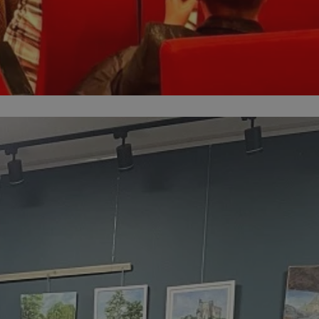
dentyfikator sesji.
dentyfikator sesji.
dentyfikator sesji.
informacje o
o preferencjach
czas korzystania z
tyczące polityki
, zapewniając ich
izytach. Dzięki
ponownie
cji, co zwiększa
jami ochrony
werów obsługuje
ntekście
elu optymalizacji
 przez usługę
iętywania
dy użytkownika na
ne, aby baner cookie
prawnie.
żniania ludzi i
strony internetowej,
ie ważnych