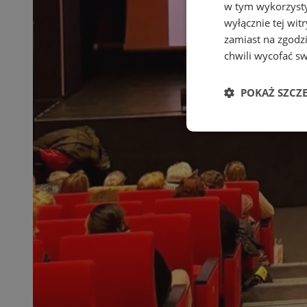
w tym wykorzysty
wyłącznie tej wi
zamiast na zgodz
chwili wycofać s
POKAŻ SZCZ
Niezbędne
Ni
Niezbędne pliki cook
zarządzanie kontem. 
Nazwa