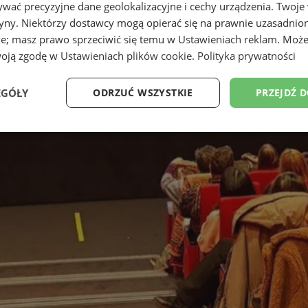
wać precyzyjne dane geolokalizacyjne i cechy urządzenia. Twoje
tryny. Niektórzy dostawcy mogą opierać się na prawnie uzasadnio
ie; masz prawo sprzeciwić się temu w
Ustawieniach reklam
. Może
woją zgodę w
Ustawieniach plików cookie
.
Polityka prywatności
EGÓŁY
ODRZUĆ WSZYSTKIE
PRZEJDŹ 
Wydajność
Targetowanie
Funkcjonalność
Ni
ezbędne
Wydajność
Targetowanie
Funkcjonalność
Niesklasyfikow
ie umożliwiają korzystanie z podstawowych funkcji strony internetowej, takich jak log
Bez niezbędnych plików cookie nie można prawidłowo korzystać ze strony internetowe
Okres
Provider
/
Domena
Opis
przechowywania