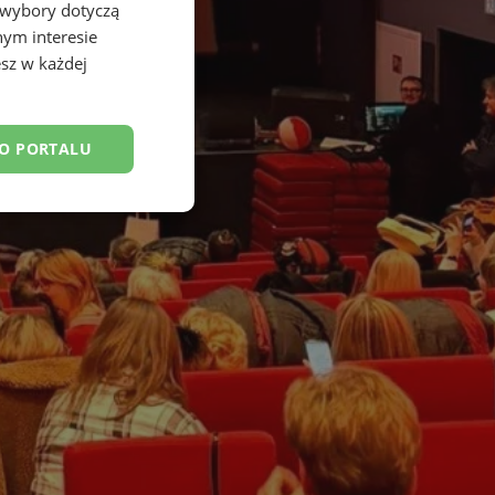
 wybory dotyczą
nym interesie
sz w każdej
DO PORTALU
esklasyfikowane
ane
owanie użytkownika i
j.