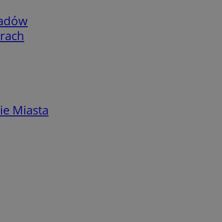
adów
arach
ie Miasta