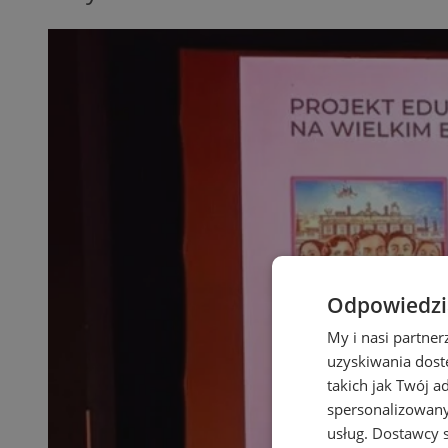
Odpowiedzia
My i nasi partne
uzyskiwania dost
takich jak Twój a
spersonalizowanyc
usług.
Dostawcy s