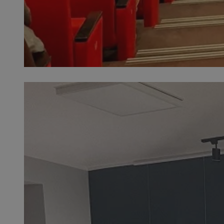
SessID
QeSessID
MvSessID
VISITOR_PRIVACY_
INGRESSCOOKIE
CookieScriptConse
__cf_bm