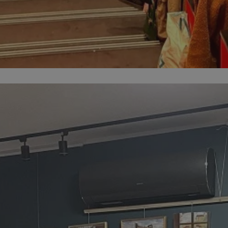
piekaryslaskie.com.pl
1 rok
Ten plik cookie przechowuje i
piekaryslaskie.com.pl
1 rok
Ten plik cookie przechowuje i
piekaryslaskie.com.pl
1 rok
Ten plik cookie przechowuje i
METADATA
5 miesięcy 4
Ten plik cookie przechowuje 
YouTube
tygodnie
zgodzie użytkownika oraz jeg
.youtube.com
dotyczących prywatności pod
witryny. Rejestruje wybory do
prywatności i ustawień zgody
przestrzeganie w kolejnych w
temu użytkownik nie musi 
konfigurować swoich preferen
wygodę i zgodność z regulac
danych.
Sesja
Rejestruje, który klaster ser
NGINX Inc.
gościa. Jest to używane w ko
bh.contextweb.com
równoważenia obciążenia w c
doświadczenia użytkownika.
Google Privacy Policy
nt
4 tygodnie 2 dni
Ten plik cookie jest używany
CookieScript
Cookie-Script.com do zapam
piekaryslaskie.com.pl
preferencji dotyczących zgo
pliki cookie. Jest to koniecz
Cookie-Script.com działał po
29 minut 59
Ten plik cookie służy do rozró
Cloudflare Inc.
sekund
botów. Jest to korzystne dla 
.temu.com
ponieważ umożliwia tworzen