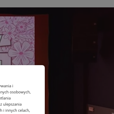
ywania i
danych osobowych,
etlania
az ulepszania
 i innych celach,