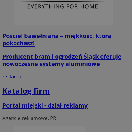
Niezbędne
Wydajność
Targetowanie
Fun
Niezbędne pliki cookie umożliwiają korzystanie z podstawowych fun
logowanie użytkownika i zarządzanie kontem. Bez niezbędnych p
ze strony internetowej.
Pościel bawełniana – miękkość, którą
O
Nazwa
Provider
/
Domena
pokochasz!
przech
SessID
piekaryslaskie.com.pl
1
Producent bram i ogrodzeń Śląsk oferuje
nowoczesne systemy aluminiowe
QeSessID
piekaryslaskie.com.pl
1
reklama
MvSessID
piekaryslaskie.com.pl
1
Katalog firm
VISITOR_PRIVACY_METADATA
5 mie
YouTube
tyg
.youtube.com
Portal miejski - dział reklamy
Agencje reklamowe, PR