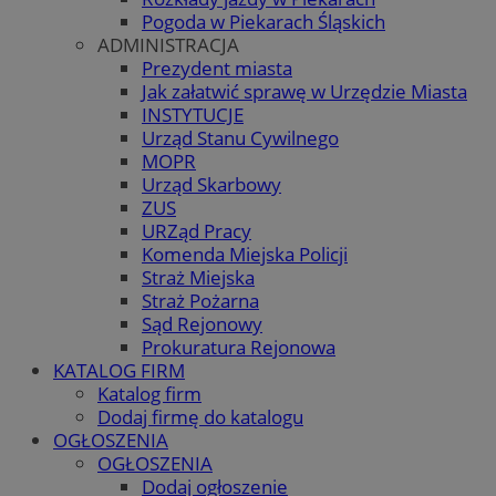
Pogoda w Piekarach Śląskich
ADMINISTRACJA
Prezydent miasta
Jak załatwić sprawę w Urzędzie Miasta
INSTYTUCJE
Urząd Stanu Cywilnego
MOPR
Urząd Skarbowy
ZUS
URZąd Pracy
Komenda Miejska Policji
Straż Miejska
Straż Pożarna
Sąd Rejonowy
Prokuratura Rejonowa
KATALOG FIRM
Katalog firm
Dodaj firmę do katalogu
OGŁOSZENIA
OGŁOSZENIA
Dodaj ogłoszenie