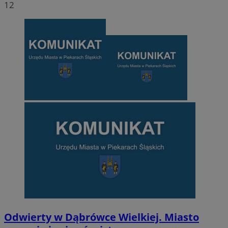
12
Odwierty w Dąbrówce Wielkiej. Miasto