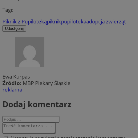
Tagi:
Piknik z Pupiloteką
piknik
pupiloteka
adopcja zwierząt
Udostępnij
Ewa Kurpas
Źródło:
MBP Piekary Śląskie
reklama
Dodaj komentarz