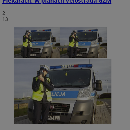
Piekarach. W planach Velostrada GZM
2
13