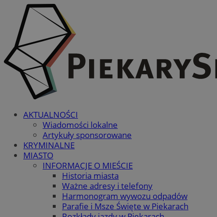
AKTUALNOŚCI
Wiadomości lokalne
Artykuły sponsorowane
KRYMINALNE
MIASTO
INFORMACJE O MIEŚCIE
Historia miasta
Ważne adresy i telefony
Harmonogram wywozu odpadów
Parafie i Msze Święte w Piekarach
Rozkłady jazdy w Piekarach