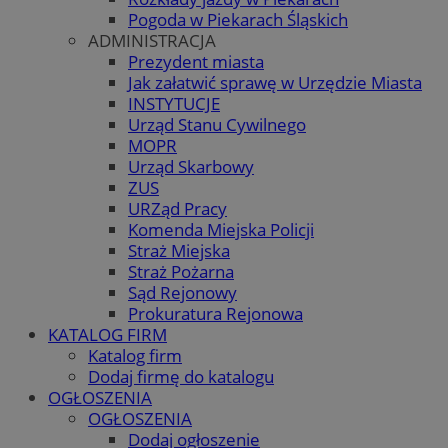
Pogoda w Piekarach Śląskich
ADMINISTRACJA
Prezydent miasta
Jak załatwić sprawę w Urzędzie Miasta
INSTYTUCJE
Urząd Stanu Cywilnego
MOPR
Urząd Skarbowy
ZUS
URZąd Pracy
Komenda Miejska Policji
Straż Miejska
Straż Pożarna
Sąd Rejonowy
Prokuratura Rejonowa
KATALOG FIRM
Katalog firm
Dodaj firmę do katalogu
OGŁOSZENIA
OGŁOSZENIA
Dodaj ogłoszenie