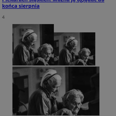
końca sierpnia
4