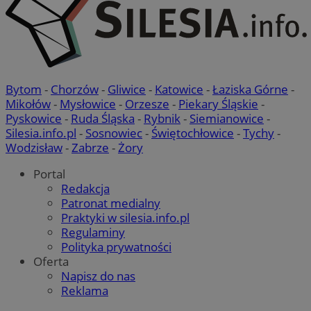
Bytom
-
Chorzów
-
Gliwice
-
Katowice
-
Łaziska Górne
-
Mikołów
-
Mysłowice
-
Orzesze
-
Piekary Śląskie
-
Pyskowice
-
Ruda Śląska
-
Rybnik
-
Siemianowice
-
Silesia.info.pl
-
Sosnowiec
-
Świętochłowice
-
Tychy
-
Wodzisław
-
Zabrze
-
Żory
Portal
Redakcja
Patronat medialny
Praktyki w silesia.info.pl
Regulaminy
Polityka prywatności
Oferta
Napisz do nas
Reklama