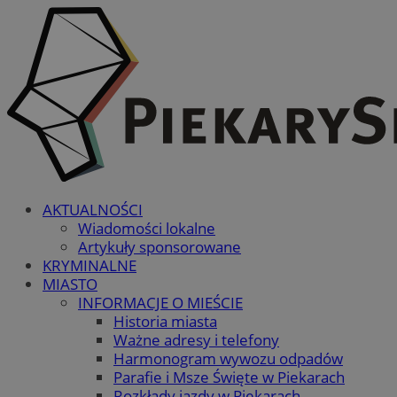
AKTUALNOŚCI
Wiadomości lokalne
Artykuły sponsorowane
KRYMINALNE
MIASTO
INFORMACJE O MIEŚCIE
Historia miasta
Ważne adresy i telefony
Harmonogram wywozu odpadów
Parafie i Msze Święte w Piekarach
Rozkłady jazdy w Piekarach