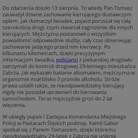
Do zdarzenia doszło 13 sierpnia. To wtedy Pan Tomasz
zauważył dziwne zachowanie kierującego dostawczym
oplem. Jak tłumaczył świadek, pojazd poruszał się całą
szerokością drogi, czym stwarzał zagrożenie dla innych
kierujących. Mężczyzna postanowił o wszystkim
powiadomić odpowiednie służby, cały czas obserwując
zachowanie jadącego przed nim kierowcy. Po
kilkunastu kilometrach, dzięki precyzyjnym
informacjom świadka,
policjanci
z piekarskiej drogówki
zatrzymali do kontroli drogowej 29-letniego mieszkańca
Zabrza. Jak wykazało badanie alkomatem, mężczyzna w
organizmie miał blisko 3 promile alkoholu. Stróże
prawa ustalili także, że nieodpowiedzialny kierujący
nigdy nie posiadał uprawnień do kierowania
samochodem. Teraz mężczyźnie grozi do 2 lat
więzienia.
W ubiegły piątek I Zastępca Komendanta Miejskiego
Policji w Piekarach Śląskich podinsp. Kamil Gabor
spotkał się z Panem Tomaszem, dzięki któremu
nieodpowiedzialny 29-latek z Zabrza nie uniknie