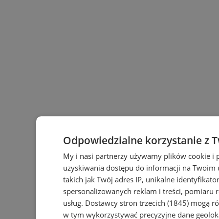
Odpowiedzialne korzystanie z 
My i nasi partnerzy używamy plików cookie i
uzyskiwania dostępu do informacji na Twoim
takich jak Twój adres IP, unikalne identyfikat
spersonalizowanych reklam i treści, pomiaru r
usług.
Dostawcy stron trzecich (1845)
mogą rów
w tym wykorzystywać precyzyjne dane geoloka