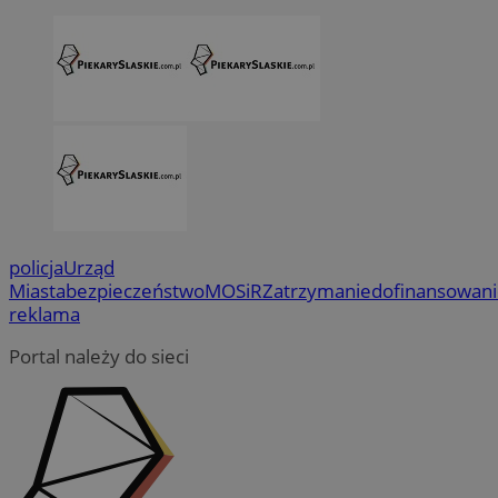
policja
Urząd
Miasta
bezpieczeństwo
MOSiR
Zatrzymanie
dofinansowan
reklama
Portal należy do sieci