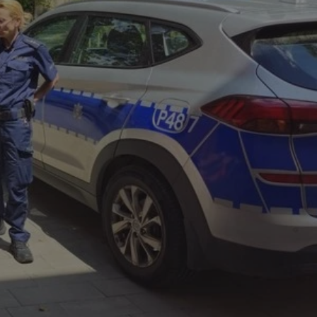
dentyfikator sesji.
dentyfikator sesji.
dentyfikator sesji.
informacje o
o preferencjach
czas korzystania z
tyczące polityki
, zapewniając ich
izytach. Dzięki
ponownie
cji, co zwiększa
jami ochrony
werów obsługuje
ntekście
elu optymalizacji
 przez usługę
iętywania
dy użytkownika na
ne, aby baner cookie
prawnie.
żniania ludzi i
strony internetowej,
ie ważnych