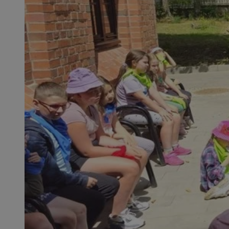
SessID
QeSessID
MvSessID
VISITOR_PRIVACY_
INGRESSCOOKIE
CookieScriptConse
__cf_bm