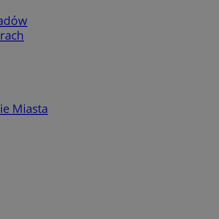
adów
arach
ie Miasta