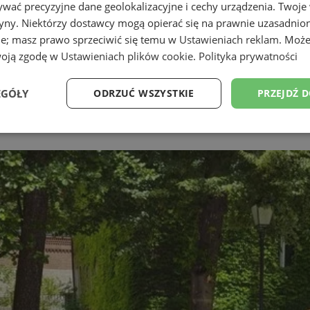
wać precyzyjne dane geolokalizacyjne i cechy urządzenia. Twoje
tryny. Niektórzy dostawcy mogą opierać się na prawnie uzasadnio
ie; masz prawo sprzeciwić się temu w
Ustawieniach reklam
. Może
woją zgodę w
Ustawieniach plików cookie
.
Polityka prywatności
EGÓŁY
ODRZUĆ WSZYSTKIE
PRZEJDŹ 
Wydajność
Targetowanie
Funkcjonalność
Ni
ezbędne
Wydajność
Targetowanie
Funkcjonalność
Niesklasyfikow
ie umożliwiają korzystanie z podstawowych funkcji strony internetowej, takich jak log
Bez niezbędnych plików cookie nie można prawidłowo korzystać ze strony internetowe
Okres
Provider
/
Domena
Opis
przechowywania