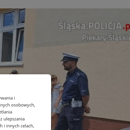
ywania i
danych osobowych,
etlania
az ulepszania
 i innych celach,