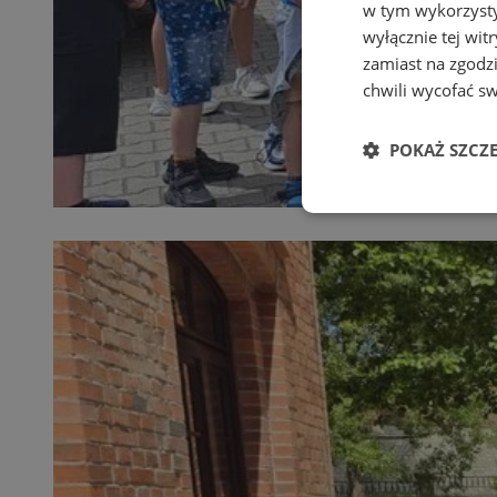
w tym wykorzysty
wyłącznie tej wi
zamiast na zgodz
chwili wycofać s
POKAŻ SZCZ
Niezbędne
Ni
Niezbędne pliki cook
zarządzanie kontem. 
Nazwa