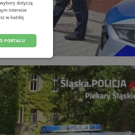
 wybory dotyczą
nym interesie
sz w każdej
DO PORTALU
esklasyfikowane
ane
owanie użytkownika i
j.