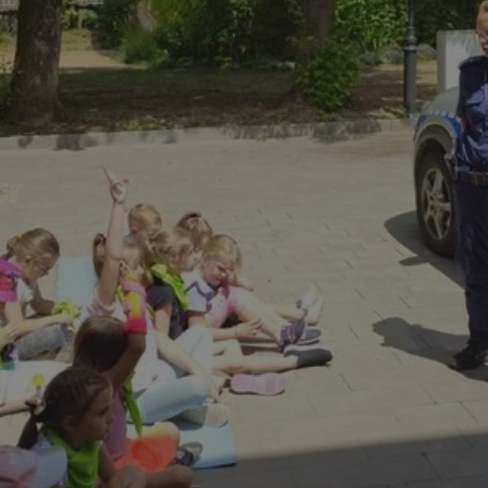
piekaryslaskie.com.pl
1 rok
Ten plik cookie przechowuje i
piekaryslaskie.com.pl
1 rok
Ten plik cookie przechowuje i
piekaryslaskie.com.pl
1 rok
Ten plik cookie przechowuje i
METADATA
5 miesięcy 4
Ten plik cookie przechowuje 
YouTube
tygodnie
zgodzie użytkownika oraz jeg
.youtube.com
dotyczących prywatności pod
witryny. Rejestruje wybory do
prywatności i ustawień zgody
przestrzeganie w kolejnych w
temu użytkownik nie musi 
konfigurować swoich preferen
wygodę i zgodność z regulac
danych.
Sesja
Rejestruje, który klaster ser
NGINX Inc.
gościa. Jest to używane w ko
bh.contextweb.com
równoważenia obciążenia w c
doświadczenia użytkownika.
Google Privacy Policy
nt
4 tygodnie 2 dni
Ten plik cookie jest używany
CookieScript
Cookie-Script.com do zapam
piekaryslaskie.com.pl
preferencji dotyczących zgo
pliki cookie. Jest to koniecz
Cookie-Script.com działał po
29 minut 59
Ten plik cookie służy do rozró
Cloudflare Inc.
sekund
botów. Jest to korzystne dla 
.temu.com
ponieważ umożliwia tworzen