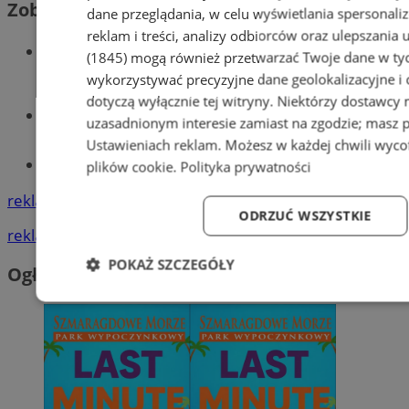
Zobacz również
dane przeglądania, w celu wyświetlania spersonali
reklam i treści, analizy odbiorców oraz ulepszania 
Wiadomości kryminalne w Piekarach
(1845)
mogą również przetwarzać Twoje dane w tych
Śląskich
wykorzystywać precyzyjne dane geolokalizacyjne i
dotyczą wyłącznie tej witryny. Niektórzy dostawcy
Wiadomości lokalne
uzasadnionym interesie zamiast na zgodzie; masz 
Ustawieniach reklam
. Możesz w każdej chwili wyc
Tworzenie stron www - Piekary Śląskie
plików cookie
.
Polityka prywatności
reklama
ODRZUĆ WSZYSTKIE
reklama
POKAŻ SZCZEGÓŁY
Ogłoszenia
Niezbędne
Wydajność
Targetowanie
Fun