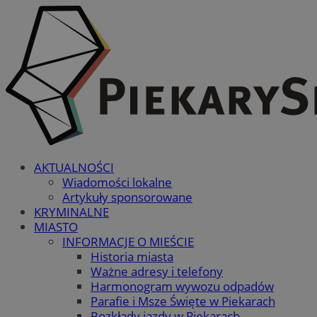
AKTUALNOŚCI
Wiadomości lokalne
Artykuły sponsorowane
KRYMINALNE
MIASTO
INFORMACJE O MIEŚCIE
Historia miasta
Ważne adresy i telefony
Harmonogram wywozu odpadów
Parafie i Msze Święte w Piekarach
Rozkłady jazdy w Piekarach