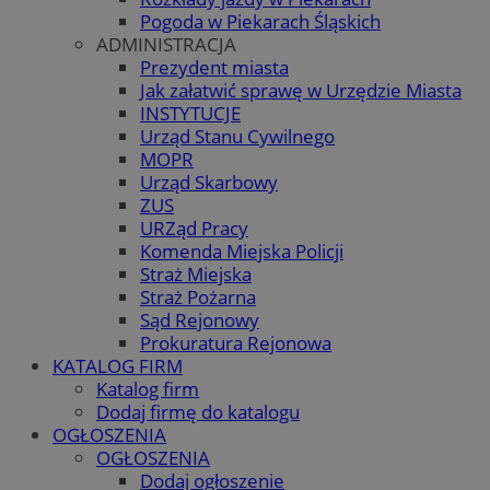
Pogoda w Piekarach Śląskich
ADMINISTRACJA
Prezydent miasta
Jak załatwić sprawę w Urzędzie Miasta
INSTYTUCJE
Urząd Stanu Cywilnego
MOPR
Urząd Skarbowy
ZUS
URZąd Pracy
Komenda Miejska Policji
Straż Miejska
Straż Pożarna
Sąd Rejonowy
Prokuratura Rejonowa
KATALOG FIRM
Katalog firm
Dodaj firmę do katalogu
OGŁOSZENIA
OGŁOSZENIA
Dodaj ogłoszenie