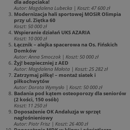
dla adopciaka!
Autor: Magdalena Lubecka | Koszt: 47 600 zł
Modernizacja hali sportowej MOSiR Olimpia
przy ul. Ziętka 60
Koszt: 50 000 zł
Wspieranie działań UKS AZARIA
Koszt: 10 000 zł
Łącznik – alejka spacerowa na Os. Fińskich
Domków
Autor: Anna Smoczok | Koszt: 50 000 zł
Żyj! bezpieczniej z AED
Autor: Magdalena Małota | Koszt: 25 282 zł
Zatrzymaj piłkę! – montaż siatek i
piłkochwytów
Autor: Dorota Wymysło | Koszt: 50 000 zł
Badania pod kątem osteoporozy dla seniorów
(2 kości, 150 osób)
Koszt: 11 250 zł
Doposażenie OK Andaluzja w sprzęt
nagłośnieniowy
Autor: Piotr Frisz | Koszt: 26 400 zł
Doposażenie MDK w klipsy i oświetlacze