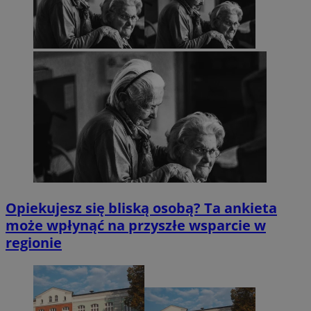
Opiekujesz się bliską osobą? Ta ankieta
może wpłynąć na przyszłe wsparcie w
regionie