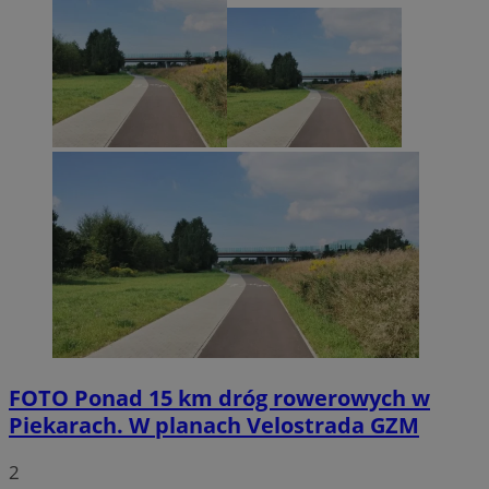
FOTO
Ponad 15 km dróg rowerowych w
Piekarach. W planach Velostrada GZM
2