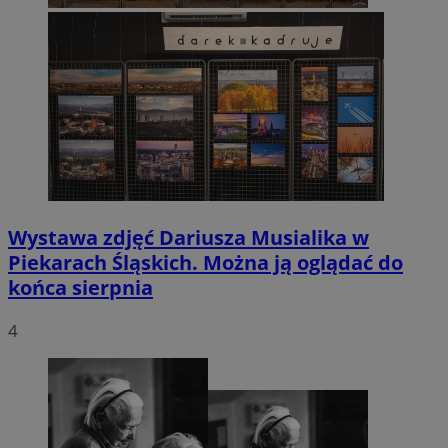
Wystawa zdjęć Dariusza Musialika w
Piekarach Śląskich. Można ją oglądać do
końca sierpnia
4