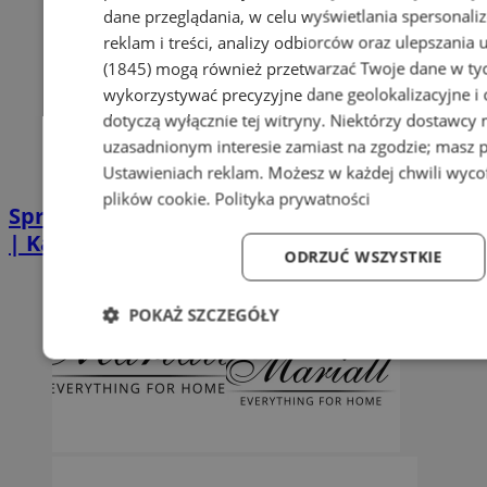
dane przeglądania, w celu wyświetlania spersonali
reklam i treści, analizy odbiorców oraz ulepszania 
(1845)
mogą również przetwarzać Twoje dane w tych
wykorzystywać precyzyjne dane geolokalizacyjne i
dotyczą wyłącznie tej witryny. Niektórzy dostawcy
uzasadnionym interesie zamiast na zgodzie; masz 
Ustawieniach reklam
. Możesz w każdej chwili wyc
plików cookie
.
Polityka prywatności
Sprzątanie po zgonie w Piekarach Śląskich
| Kastelnik
ODRZUĆ WSZYSTKIE
POKAŻ SZCZEGÓŁY
Niezbędne
Wydajność
Targetowanie
Fun