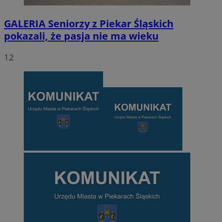
GALERIA
Seniorzy z Piekar Śląskich
pokazali, że pasja nie ma wieku
12