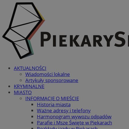
AKTUALNOŚCI
Wiadomości lokalne
Artykuły sponsorowane
KRYMINALNE
MIASTO
INFORMACJE O MIEŚCIE
Historia miasta
Ważne adresy i telefony
Harmonogram wywozu odpadów
Parafie i Msze Święte w Piekarach
Rozkłady jazdy w Piekarach