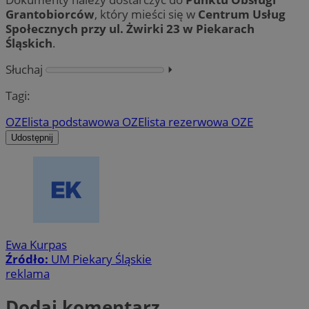
Grantobiorców
, który mieści się w
Centrum Usług
Społecznych przy ul. Żwirki 23 w Piekarach
Śląskich
.
Słuchaj
⏵︎
Tagi:
OZE
lista podstawowa OZE
lista rezerwowa OZE
Udostępnij
Ewa Kurpas
Źródło:
UM Piekary Śląskie
reklama
Dodaj komentarz