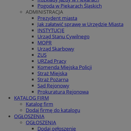
Pogoda w Piekarach Śląskich
ADMINISTRACJA
Prezydent miasta
Jak załatwić sprawę w Urzędzie Miasta
INSTYTUCJE
Urząd Stanu Cywilnego
MOPR
Urząd Skarbowy
ZUS
URZąd Pracy
Komenda Miejska Policji
Straż Miejska
Straż Pożarna
Sąd Rejonowy
Prokuratura Rejonowa
KATALOG FIRM
Katalog firm
Dodaj firmę do katalogu
OGŁOSZENIA
OGŁOSZENIA
Dodaj ogłoszenie