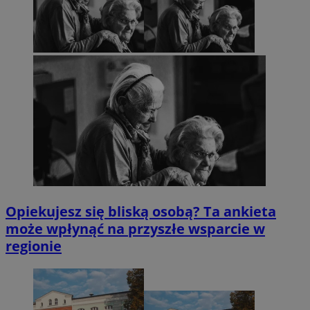
Opiekujesz się bliską osobą? Ta ankieta
może wpłynąć na przyszłe wsparcie w
regionie