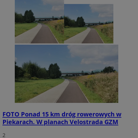
FOTO
Ponad 15 km dróg rowerowych w
Piekarach. W planach Velostrada GZM
2