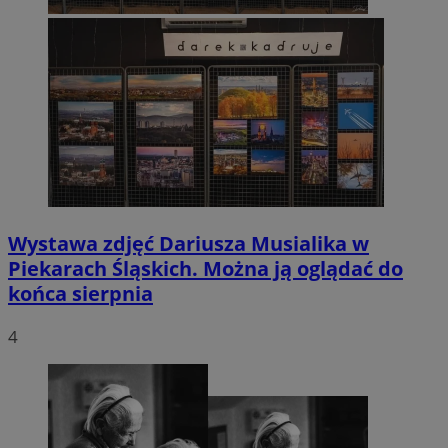
Wystawa zdjęć Dariusza Musialika w
Piekarach Śląskich. Można ją oglądać do
końca sierpnia
4