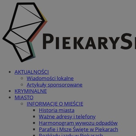
AKTUALNOŚCI
Wiadomości lokalne
Artykuły sponsorowane
KRYMINALNE
MIASTO
INFORMACJE O MIEŚCIE
Historia miasta
Ważne adresy i telefony
Harmonogram wywozu odpadów
Parafie i Msze Święte w Piekarach
Rozkłady jazdy w Piekarach