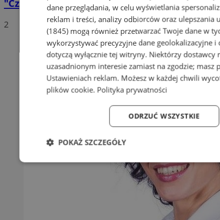
"Czyste Powietrze"
dane przeglądania, w celu wyświetlania spersonali
reklam i treści, analizy odbiorców oraz ulepszania 
2
(1845)
mogą również przetwarzać Twoje dane w tych
wykorzystywać precyzyjne dane geolokalizacyjne i
dotyczą wyłącznie tej witryny. Niektórzy dostawcy
uzasadnionym interesie zamiast na zgodzie; masz 
Ustawieniach reklam
. Możesz w każdej chwili wyc
plików cookie
.
Polityka prywatności
ODRZUĆ WSZYSTKIE
POKAŻ SZCZEGÓŁY
Niezbędne
Wydajność
Targetowanie
Fun