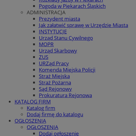
Pogoda w Piekarach Śląskich
ADMINISTRACJA
Prezydent miasta
Jak załatwić sprawę w Urzędzie Miasta
INSTYTUCJE
Urząd Stanu Cywilnego
MOPR
Urząd Skarbowy
ZUS
URZąd Pracy
Komenda Miejska Policji
Straż Miejska
Straż Pożarna
Sąd Rejonowy
Prokuratura Rejonowa
KATALOG FIRM
Katalog firm
Dodaj firmę do katalogu
OGŁOSZENIA
OGŁOSZENIA
Dodaj ogłoszenie