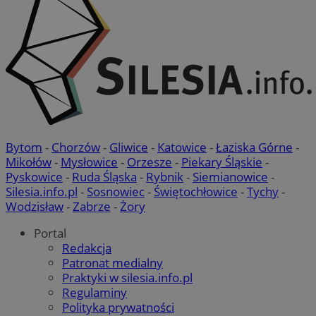
Bytom
-
Chorzów
-
Gliwice
-
Katowice
-
Łaziska Górne
-
Mikołów
-
Mysłowice
-
Orzesze
-
Piekary Śląskie
-
Pyskowice
-
Ruda Śląska
-
Rybnik
-
Siemianowice
-
Silesia.info.pl
-
Sosnowiec
-
Świętochłowice
-
Tychy
-
Wodzisław
-
Zabrze
-
Żory
Portal
Redakcja
Patronat medialny
Praktyki w silesia.info.pl
Regulaminy
Polityka prywatności