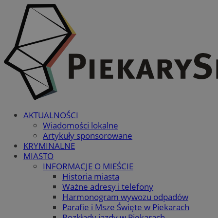
AKTUALNOŚCI
Wiadomości lokalne
Artykuły sponsorowane
KRYMINALNE
MIASTO
INFORMACJE O MIEŚCIE
Historia miasta
Ważne adresy i telefony
Harmonogram wywozu odpadów
Parafie i Msze Święte w Piekarach
Rozkłady jazdy w Piekarach