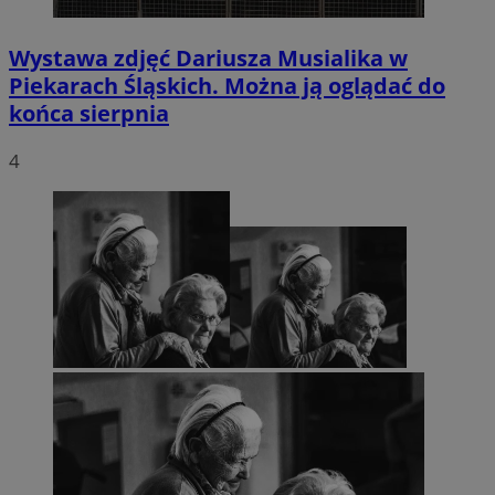
Wystawa zdjęć Dariusza Musialika w
Piekarach Śląskich. Można ją oglądać do
końca sierpnia
4