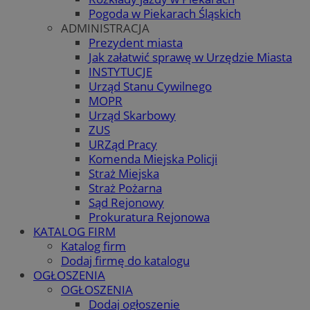
Pogoda w Piekarach Śląskich
ADMINISTRACJA
Prezydent miasta
Jak załatwić sprawę w Urzędzie Miasta
INSTYTUCJE
Urząd Stanu Cywilnego
MOPR
Urząd Skarbowy
ZUS
URZąd Pracy
Komenda Miejska Policji
Straż Miejska
Straż Pożarna
Sąd Rejonowy
Prokuratura Rejonowa
KATALOG FIRM
Katalog firm
Dodaj firmę do katalogu
OGŁOSZENIA
OGŁOSZENIA
Dodaj ogłoszenie