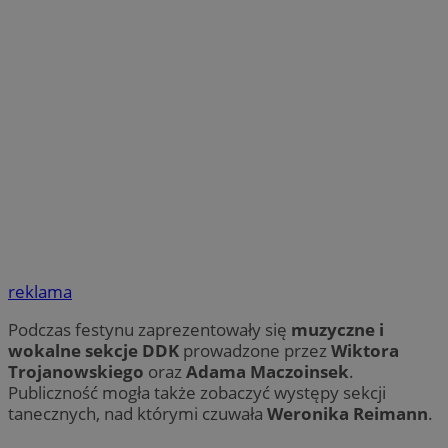
Niezbędne
Wydajność
Targetowanie
Fun
Niezbędne pliki cookie umożliwiają korzystanie z podstawowych fun
logowanie użytkownika i zarządzanie kontem. Bez niezbędnych p
ze strony internetowej.
O
Nazwa
Provider
/
Domena
przech
SessID
piekaryslaskie.com.pl
1
QeSessID
piekaryslaskie.com.pl
1
MvSessID
piekaryslaskie.com.pl
1
reklama
VISITOR_PRIVACY_METADATA
5 mie
YouTube
tyg
.youtube.com
Podczas festynu zaprezentowały się
muzyczne i
wokalne sekcje DDK
prowadzone przez
Wiktora
Trojanowskiego
oraz
Adama Maczoinsek
.
Publiczność mogła także zobaczyć występy sekcji
tanecznych, nad którymi czuwała
Weronika Reimann
.