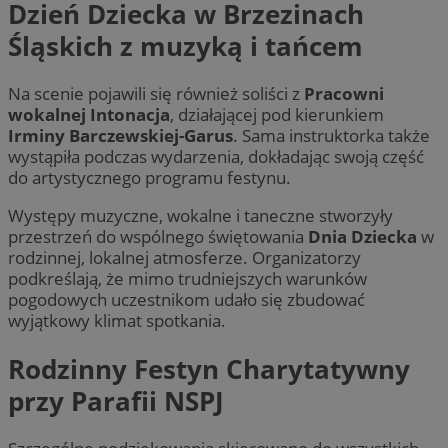
Dzień Dziecka w Brzezinach
Google Privacy Policy
Śląskich z muzyką i tańcem
Na scenie pojawili się również soliści z
Pracowni
INGRESSCOOKIE
S
NGINX Inc.
bh.contextweb.com
wokalnej Intonacja
, działającej pod kierunkiem
Irminy Barczewskiej-Garus
. Sama instruktorka także
wystąpiła podczas wydarzenia, dokładając swoją część
do artystycznego programu festynu.
CookieScriptConsent
4 tygod
CookieScript
piekaryslaskie.com.pl
Występy muzyczne, wokalne i taneczne stworzyły
przestrzeń do wspólnego świętowania
Dnia Dziecka
w
rodzinnej, lokalnej atmosferze. Organizatorzy
podkreślają, że mimo trudniejszych warunków
pogodowych uczestnikom udało się zbudować
__cf_bm
29 m
wyjątkowy klimat spotkania.
Cloudflare Inc.
se
.temu.com
Rodzinny Festyn Charytatywny
przy Parafii NSPJ