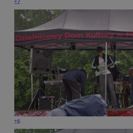
+7
+6