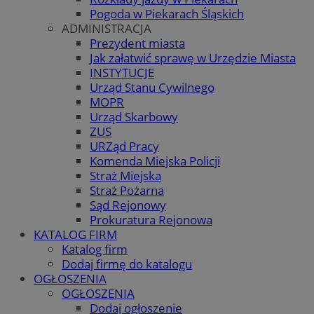
Pogoda w Piekarach Śląskich
ADMINISTRACJA
Prezydent miasta
Jak załatwić sprawę w Urzędzie Miasta
INSTYTUCJE
Urząd Stanu Cywilnego
MOPR
Urząd Skarbowy
ZUS
URZąd Pracy
Komenda Miejska Policji
Straż Miejska
Straż Pożarna
Sąd Rejonowy
Prokuratura Rejonowa
KATALOG FIRM
Katalog firm
Dodaj firmę do katalogu
OGŁOSZENIA
OGŁOSZENIA
Dodaj ogłoszenie