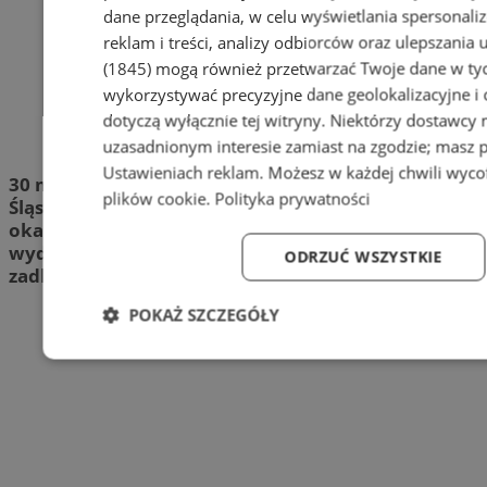
dane przeglądania, w celu wyświetlania spersonali
reklam i treści, analizy odbiorców oraz ulepszania 
(1845)
mogą również przetwarzać Twoje dane w tych
wykorzystywać precyzyjne dane geolokalizacyjne i
dotyczą wyłącznie tej witryny. Niektórzy dostawcy
+0
uzasadnionym interesie zamiast na zgodzie; masz 
Ustawieniach reklam
. Możesz w każdej chwili wyc
30 maja w ogrodzie przy Parafii NSPJ w Brzezinach
plików cookie
.
Polityka prywatności
Śląskich odbył się Rodzinny Festyn Charytatywny z
okazji Dnia Dziecka. Mimo niesprzyjającej pogody
wydarzenie zgromadziło wykonawców, którzy
ODRZUĆ WSZYSTKIE
zadbali o ciepłą, rodzinną atmosferę.
POKAŻ SZCZEGÓŁY
Niezbędne
Wydajność
Targetowanie
Fun