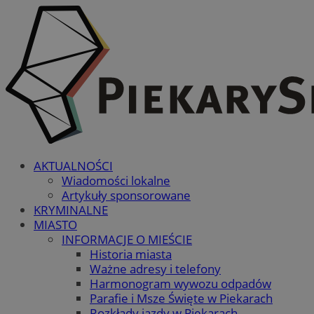
AKTUALNOŚCI
Wiadomości lokalne
Artykuły sponsorowane
KRYMINALNE
MIASTO
INFORMACJE O MIEŚCIE
Historia miasta
Ważne adresy i telefony
Harmonogram wywozu odpadów
Parafie i Msze Święte w Piekarach
Rozkłady jazdy w Piekarach