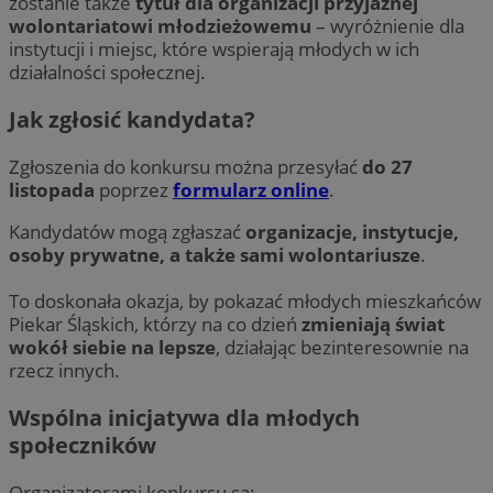
zostanie także
tytuł dla organizacji przyjaznej
wolontariatowi młodzieżowemu
– wyróżnienie dla
instytucji i miejsc, które wspierają młodych w ich
działalności społecznej.
Jak zgłosić kandydata?
Zgłoszenia do konkursu można przesyłać
do 27
listopada
poprzez
formularz online
.
Kandydatów mogą zgłaszać
organizacje, instytucje,
osoby prywatne, a także sami wolontariusze
.
To doskonała okazja, by pokazać młodych mieszkańców
Piekar Śląskich, którzy na co dzień
zmieniają świat
wokół siebie na lepsze
, działając bezinteresownie na
rzecz innych.
Wspólna inicjatywa dla młodych
społeczników
Organizatorami konkursu są: