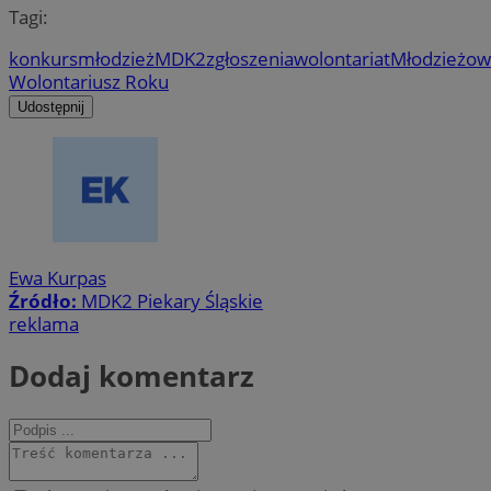
Tagi:
konkurs
młodzież
MDK2
zgłoszenia
wolontariat
Młodzieżow
Wolontariusz Roku
Udostępnij
Ewa Kurpas
Źródło:
MDK2 Piekary Śląskie
reklama
Dodaj komentarz