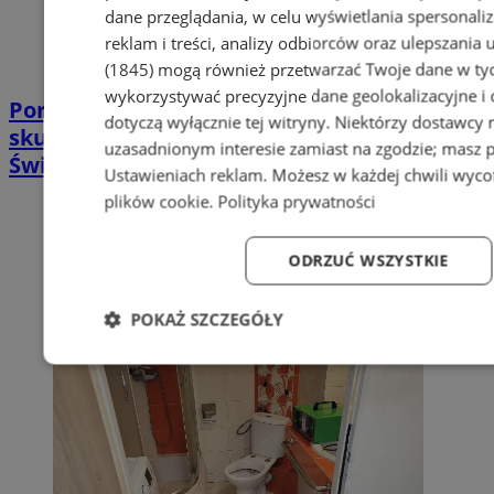
dane przeglądania, w celu wyświetlania spersonali
reklam i treści, analizy odbiorców oraz ulepszania 
(1845)
mogą również przetwarzać Twoje dane w tych
wykorzystywać precyzyjne dane geolokalizacyjne i
Poradnia leczenia ran przewlekłych -
dotyczą wyłącznie tej witryny. Niektórzy dostawcy
skuteczna terapia trudno gojących się ran |
uzasadnionym interesie zamiast na zgodzie; masz 
Świętochłowice
Ustawieniach reklam
. Możesz w każdej chwili wyc
plików cookie
.
Polityka prywatności
ODRZUĆ WSZYSTKIE
POKAŻ SZCZEGÓŁY
Niezbędne
Wydajność
Targetowanie
Fun