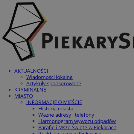
AKTUALNOŚCI
Wiadomości lokalne
Artykuły sponsorowane
KRYMINALNE
MIASTO
INFORMACJE O MIEŚCIE
Historia miasta
Ważne adresy i telefony
Harmonogram wywozu odpadów
Parafie i Msze Święte w Piekarach
Rozkłady jazdy w Piekarach