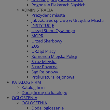
Pogoda w Piekarach Śląskich
ADMINISTRACJA
Prezydent miasta
Jak załatwić sprawę w Urzędzie Miasta
INSTYTUCJE
Urząd Stanu Cywilnego
MOPR
Urząd Skarbowy
ZUS
URZąd Pracy
Komenda Miejska Policji
Straż Miejska
Straż Pożarna
Sąd Rejonowy
Prokuratura Rejonowa
KATALOG FIRM
Katalog firm
Dodaj firmę do katalogu
OGŁOSZENIA
OGŁOSZENIA
Dodaj ogłoszenie