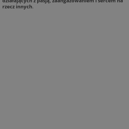
działających z pasją, zaangażowaniem i sercem na
rzecz innych
.