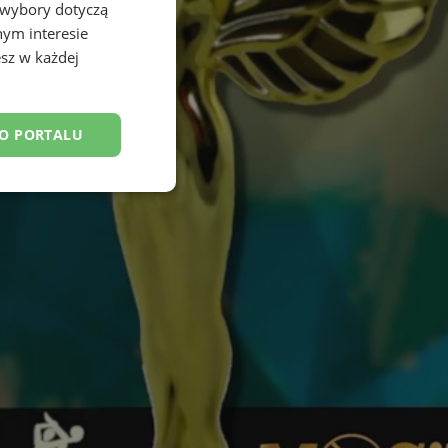
 wybory dotyczą
nym interesie
sz w każdej
DO PORTALU
esklasyfikowane
ane
owanie użytkownika i
j.