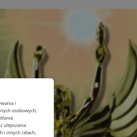
ywania i
danych osobowych,
etlania
az ulepszania
 i innych celach,