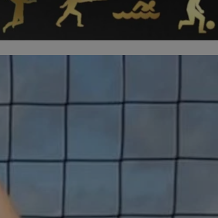
piekaryslaskie.com.pl
1 rok
Ten plik cookie przechowuje i
piekaryslaskie.com.pl
1 rok
Ten plik cookie przechowuje i
piekaryslaskie.com.pl
1 rok
Ten plik cookie przechowuje i
METADATA
5 miesięcy 4
Ten plik cookie przechowuje 
YouTube
tygodnie
zgodzie użytkownika oraz jeg
.youtube.com
dotyczących prywatności pod
witryny. Rejestruje wybory do
prywatności i ustawień zgody
przestrzeganie w kolejnych w
temu użytkownik nie musi 
konfigurować swoich preferen
wygodę i zgodność z regulac
danych.
Sesja
Rejestruje, który klaster ser
NGINX Inc.
gościa. Jest to używane w ko
bh.contextweb.com
równoważenia obciążenia w c
doświadczenia użytkownika.
Google Privacy Policy
nt
4 tygodnie 2 dni
Ten plik cookie jest używany
CookieScript
Cookie-Script.com do zapam
piekaryslaskie.com.pl
preferencji dotyczących zgo
pliki cookie. Jest to koniecz
Cookie-Script.com działał po
29 minut 59
Ten plik cookie służy do rozró
Cloudflare Inc.
sekund
botów. Jest to korzystne dla 
.temu.com
ponieważ umożliwia tworzen