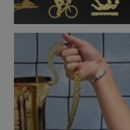
SessID
QeSessID
MvSessID
VISITOR_PRIVACY_
INGRESSCOOKIE
CookieScriptConse
__cf_bm