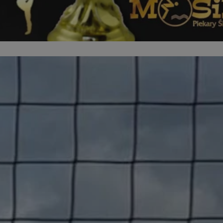
dentyfikator sesji.
dentyfikator sesji.
dentyfikator sesji.
informacje o
o preferencjach
czas korzystania z
tyczące polityki
, zapewniając ich
izytach. Dzięki
ponownie
cji, co zwiększa
jami ochrony
werów obsługuje
ntekście
elu optymalizacji
 przez usługę
iętywania
dy użytkownika na
ne, aby baner cookie
prawnie.
żniania ludzi i
strony internetowej,
ie ważnych