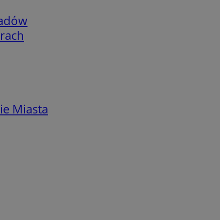
adów
arach
ie Miasta