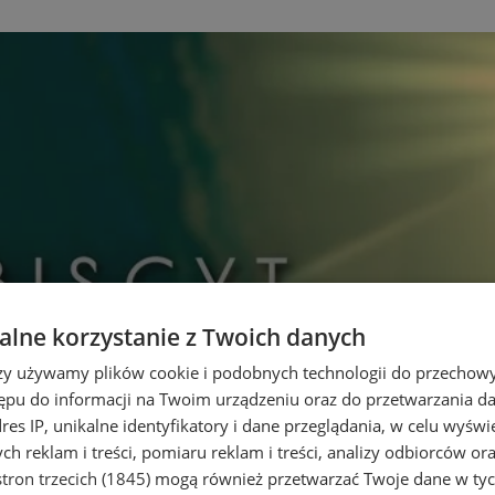
lne korzystanie z Twoich danych
rzy używamy plików cookie i podobnych technologii do przechow
ępu do informacji na Twoim urządzeniu oraz do przetwarzania 
dres IP, unikalne identyfikatory i dane przeglądania, w celu wyświ
h reklam i treści, pomiaru reklam i treści, analizy odbiorców or
tron trzecich (1845)
mogą również przetwarzać Twoje dane w tych