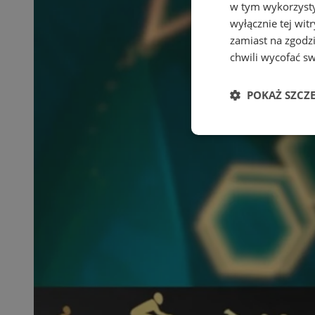
w tym wykorzysty
wyłącznie tej wi
zamiast na zgodz
chwili wycofać s
POKAŻ SZCZ
Niezbędne
Ni
Niezbędne pliki cook
zarządzanie kontem. 
Nazwa