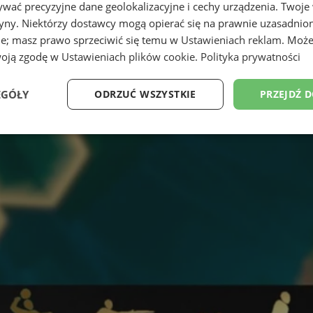
wać precyzyjne dane geolokalizacyjne i cechy urządzenia. Twoje
tryny. Niektórzy dostawcy mogą opierać się na prawnie uzasadnio
ie; masz prawo sprzeciwić się temu w
Ustawieniach reklam
. Może
woją zgodę w
Ustawieniach plików cookie
.
Polityka prywatności
EGÓŁY
ODRZUĆ WSZYSTKIE
PRZEJDŹ 
Wydajność
Targetowanie
Funkcjonalność
Ni
ezbędne
Wydajność
Targetowanie
Funkcjonalność
Niesklasyfikow
ie umożliwiają korzystanie z podstawowych funkcji strony internetowej, takich jak log
Bez niezbędnych plików cookie nie można prawidłowo korzystać ze strony internetowe
Okres
Provider
/
Domena
Opis
przechowywania