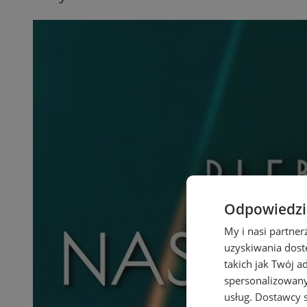
Odpowiedzia
My i nasi partne
uzyskiwania dost
takich jak Twój a
spersonalizowanyc
usług.
Dostawcy s