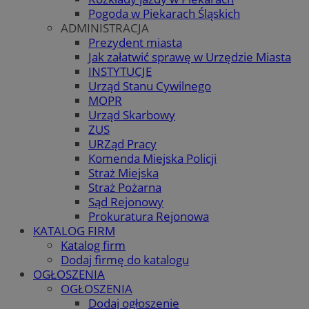
Pogoda w Piekarach Śląskich
ADMINISTRACJA
Prezydent miasta
Jak załatwić sprawę w Urzędzie Miasta
INSTYTUCJE
Urząd Stanu Cywilnego
MOPR
Urząd Skarbowy
ZUS
URZąd Pracy
Komenda Miejska Policji
Straż Miejska
Straż Pożarna
Sąd Rejonowy
Prokuratura Rejonowa
KATALOG FIRM
Katalog firm
Dodaj firmę do katalogu
OGŁOSZENIA
OGŁOSZENIA
Dodaj ogłoszenie