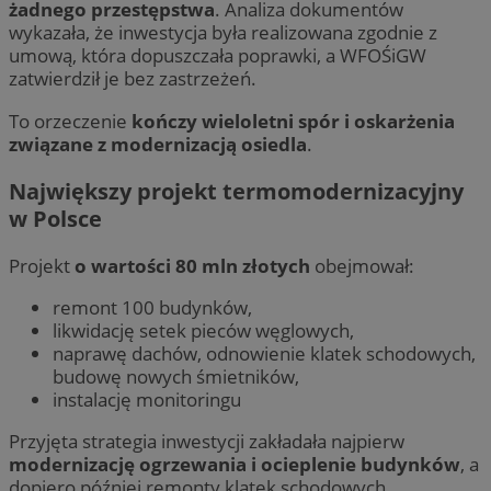
żadnego przestępstwa
. Analiza dokumentów
wykazała, że inwestycja była realizowana zgodnie z
umową, która dopuszczała poprawki, a WFOŚiGW
zatwierdził je bez zastrzeżeń.
To orzeczenie
kończy wieloletni spór i oskarżenia
związane z modernizacją osiedla
.
Największy projekt termomodernizacyjny
w Polsce
Projekt
o wartości 80 mln złotych
obejmował:
remont 100 budynków,
likwidację setek pieców węglowych,
naprawę dachów, odnowienie klatek schodowych,
budowę nowych śmietników,
instalację monitoringu
Przyjęta strategia inwestycji zakładała najpierw
modernizację ogrzewania i ocieplenie budynków
, a
dopiero później remonty klatek schodowych,