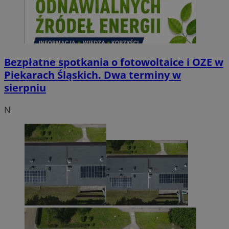
Bezpłatne spotkania o fotowoltaice i OZE w
Piekarach Śląskich. Dwa terminy w
sierpniu
N