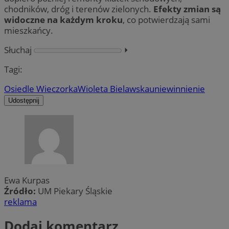
chodników, dróg i terenów zielonych.
Efekty zmian są
widoczne na każdym kroku
, co potwierdzają sami
mieszkańcy.
Słuchaj
⏵︎
Tagi:
Osiedle Wieczorka
Wioleta Bielawska
uniewinnienie
Udostępnij
Ewa Kurpas
Źródło:
UM Piekary Śląskie
reklama
Dodaj komentarz