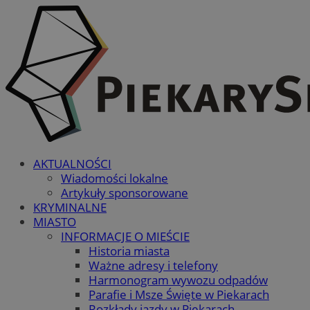
AKTUALNOŚCI
Wiadomości lokalne
Artykuły sponsorowane
KRYMINALNE
MIASTO
INFORMACJE O MIEŚCIE
Historia miasta
Ważne adresy i telefony
Harmonogram wywozu odpadów
Parafie i Msze Święte w Piekarach
Rozkłady jazdy w Piekarach