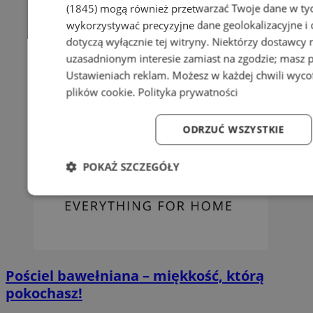
(1845)
mogą również przetwarzać Twoje dane w tych
wykorzystywać precyzyjne dane geolokalizacyjne i
dotyczą wyłącznie tej witryny. Niektórzy dostawcy
uzasadnionym interesie zamiast na zgodzie; masz 
Ustawieniach reklam
. Możesz w każdej chwili wyc
plików cookie
.
Polityka prywatności
ODRZUĆ WSZYSTKIE
POKAŻ SZCZEGÓŁY
Niezbędne
Wydajność
Targetowanie
Fun
Pościel bawełniana – miękkość, którą
pokochasz!
Niezbędne
Wydajność
Targetowanie
Fun