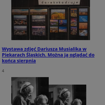
Wystawa zdjęć Dariusza Musialika w
Piekarach Śląskich. Można ją oglądać do
końca sierpnia
4