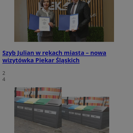
Szyb Julian w rękach miasta – nowa
wizytówka Piekar Śląskich
2
4