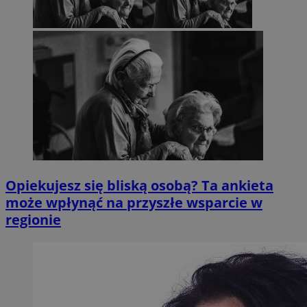
Opiekujesz się bliską osobą? Ta ankieta
może wpłynąć na przyszłe wsparcie w
regionie