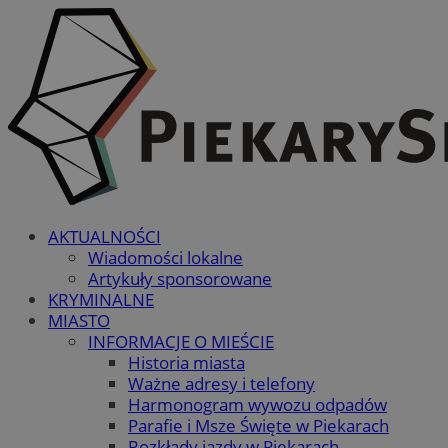
AKTUALNOŚCI
Wiadomości lokalne
Artykuły sponsorowane
KRYMINALNE
MIASTO
INFORMACJE O MIEŚCIE
Historia miasta
Ważne adresy i telefony
Harmonogram wywozu odpadów
Parafie i Msze Święte w Piekarach
Rozkłady jazdy w Piekarach