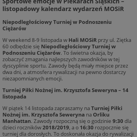
Sportowe emocje w Piekarach Śląskich –
listopadowy kalendarz wydarzeń MOSiR
Niepodległościowy Turniej w Podnoszeniu
Ciężarów
W weekend 8-9 listopada w
Hali MOSiR
przy ul. Ziętka
60 odbędzie się
Niepodległościowy Turniej w
Podnoszeniu Ciężarów
. To świetna okazja, by
zobaczyć zmagania najlepszych zawodników w tej
dyscyplinie sportu. Zawody będą miały miejsce przez
dwa dni, a atmosfera rywalizacji na pewno dostarczy
niezapomnianych emocji.
Turniej Piłki Nożnej im. Krzysztofa Seweryna – 14
listopada
W piątek 14 listopada zapraszamy na
Turniej Piłki
Nożnej im. Krzysztofa Seweryna
na
Orliku
Manhattan
. Zawody rozpoczną się o godzinie
9:30
dla
dzieci roczników
2018/2019
, a o
16:30
rozpocznie się
turniej dla dorosłych. To doskonała okazja do rywalizacji