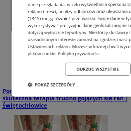
dane przeglądania, w celu wyświetlania spersonali
reklam i treści, analizy odbiorców oraz ulepszania 
(1845)
mogą również przetwarzać Twoje dane w tych
wykorzystywać precyzyjne dane geolokalizacyjne i
dotyczą wyłącznie tej witryny. Niektórzy dostawcy
uzasadnionym interesie zamiast na zgodzie; masz 
Ustawieniach reklam
. Możesz w każdej chwili wyc
plików cookie
.
Polityka prywatności
ODRZUĆ WSZYSTKIE
POKAŻ SZCZEGÓŁY
Poradnia leczenia ran przewlekłych -
skuteczna terapia trudno gojących się ran |
Niezbędne
Wydajność
Targetowanie
Fun
Świętochłowice