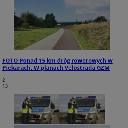
FOTO
Ponad 15 km dróg rowerowych w
Piekarach. W planach Velostrada GZM
2
13