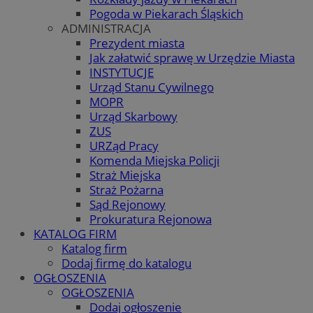
Pogoda w Piekarach Śląskich
ADMINISTRACJA
Prezydent miasta
Jak załatwić sprawę w Urzędzie Miasta
INSTYTUCJE
Urząd Stanu Cywilnego
MOPR
Urząd Skarbowy
ZUS
URZąd Pracy
Komenda Miejska Policji
Straż Miejska
Straż Pożarna
Sąd Rejonowy
Prokuratura Rejonowa
KATALOG FIRM
Katalog firm
Dodaj firmę do katalogu
OGŁOSZENIA
OGŁOSZENIA
Dodaj ogłoszenie