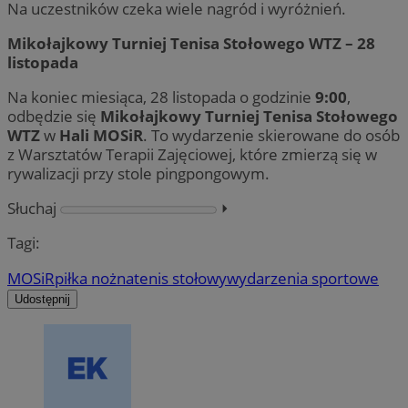
Na uczestników czeka wiele nagród i wyróżnień.
Mikołajkowy Turniej Tenisa Stołowego WTZ – 28
listopada
Na koniec miesiąca, 28 listopada o godzinie
9:00
,
odbędzie się
Mikołajkowy Turniej Tenisa Stołowego
WTZ
w
Hali MOSiR
. To wydarzenie skierowane do osób
z Warsztatów Terapii Zajęciowej, które zmierzą się w
rywalizacji przy stole pingpongowym.
Słuchaj
⏵︎
Tagi:
MOSiR
piłka nożna
tenis stołowy
wydarzenia sportowe
Udostępnij