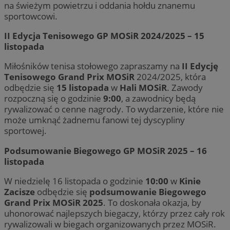
na świeżym powietrzu i oddania hołdu znanemu
sportowcowi.
II Edycja Tenisowego GP MOSiR 2024/2025 – 15
listopada
Miłośników tenisa stołowego zapraszamy na
II Edycję
Tenisowego Grand Prix MOSiR
2024/2025, która
odbędzie się
15 listopada
w
Hali MOSiR
. Zawody
rozpoczną się o godzinie
9:00
, a zawodnicy będą
rywalizować o cenne nagrody. To wydarzenie, które nie
może umknąć żadnemu fanowi tej dyscypliny
sportowej.
Podsumowanie Biegowego GP MOSiR 2025 – 16
listopada
W niedzielę 16 listopada o godzinie
10:00
w
Kinie
Zacisze
odbędzie się
podsumowanie Biegowego
Grand Prix MOSiR 2025
. To doskonała okazja, by
uhonorować najlepszych biegaczy, którzy przez cały rok
rywalizowali w biegach organizowanych przez MOSiR.