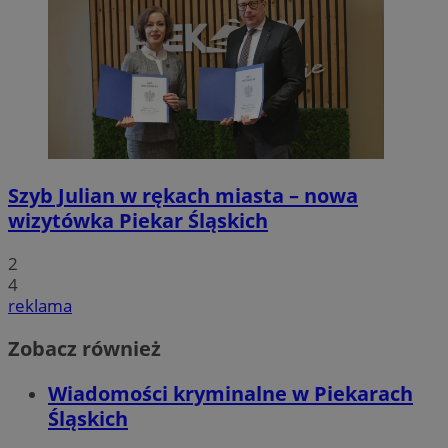
Szyb Julian w rękach miasta – nowa
wizytówka Piekar Śląskich
2
4
reklama
Zobacz również
Wiadomości kryminalne w Piekarach
Śląskich