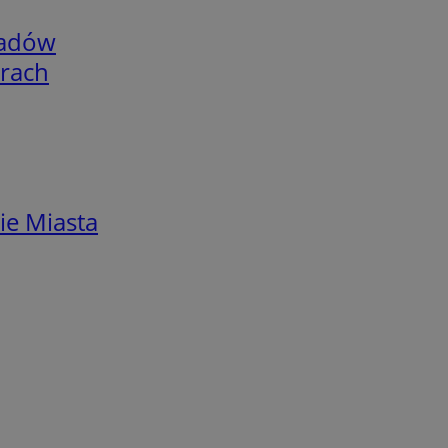
adów
arach
ie Miasta