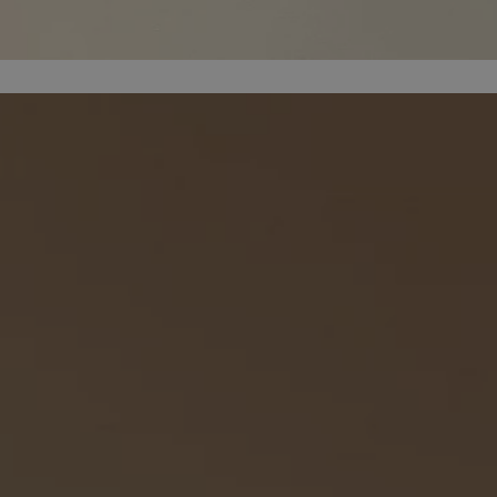
dentyfikator sesji.
dentyfikator sesji.
dentyfikator sesji.
informacje o
o preferencjach
czas korzystania z
tyczące polityki
, zapewniając ich
izytach. Dzięki
ponownie
cji, co zwiększa
jami ochrony
werów obsługuje
ntekście
elu optymalizacji
 przez usługę
iętywania
dy użytkownika na
ne, aby baner cookie
prawnie.
żniania ludzi i
strony internetowej,
ie ważnych