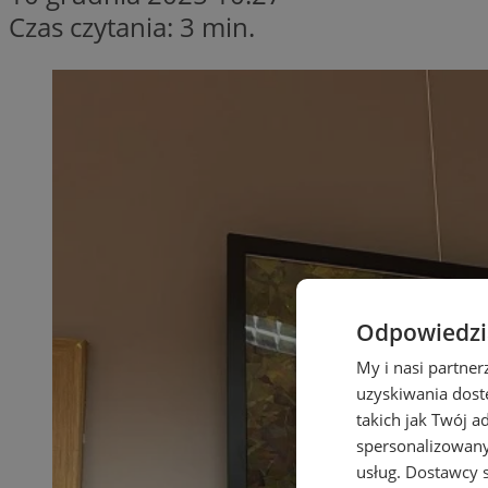
Czas czytania: 3 min.
Odpowiedzia
My i nasi partne
uzyskiwania dost
takich jak Twój a
spersonalizowanyc
usług.
Dostawcy s