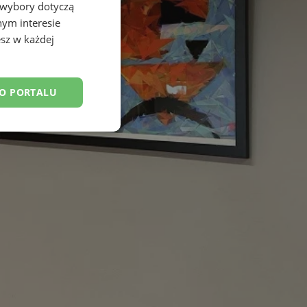
 wybory dotyczą
nym interesie
sz w każdej
DO PORTALU
esklasyfikowane
ane
owanie użytkownika i
j.