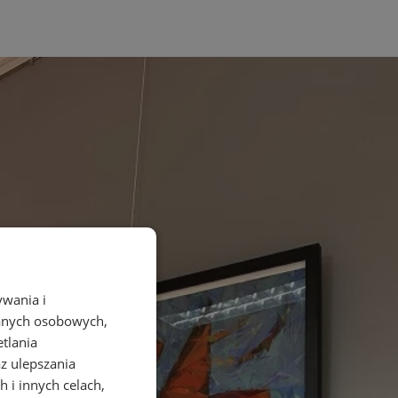
ywania i
danych osobowych,
etlania
az ulepszania
 i innych celach,