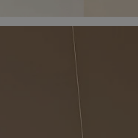
piekaryslaskie.com.pl
1 rok
Ten plik cookie przechowuje i
piekaryslaskie.com.pl
1 rok
Ten plik cookie przechowuje i
piekaryslaskie.com.pl
1 rok
Ten plik cookie przechowuje i
METADATA
5 miesięcy 4
Ten plik cookie przechowuje 
YouTube
tygodnie
zgodzie użytkownika oraz jeg
.youtube.com
dotyczących prywatności pod
witryny. Rejestruje wybory do
prywatności i ustawień zgody
przestrzeganie w kolejnych w
temu użytkownik nie musi 
konfigurować swoich preferen
wygodę i zgodność z regulac
danych.
Sesja
Rejestruje, który klaster ser
NGINX Inc.
gościa. Jest to używane w ko
bh.contextweb.com
równoważenia obciążenia w c
doświadczenia użytkownika.
Google Privacy Policy
nt
4 tygodnie 2 dni
Ten plik cookie jest używany
CookieScript
Cookie-Script.com do zapam
piekaryslaskie.com.pl
preferencji dotyczących zgo
pliki cookie. Jest to koniecz
Cookie-Script.com działał po
29 minut 59
Ten plik cookie służy do rozró
Cloudflare Inc.
sekund
botów. Jest to korzystne dla 
.temu.com
ponieważ umożliwia tworzen