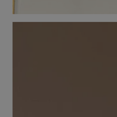
SessID
QeSessID
MvSessID
VISITOR_PRIVACY_
INGRESSCOOKIE
CookieScriptConse
__cf_bm