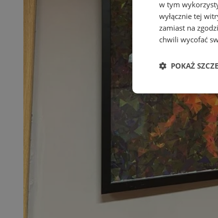
w tym wykorzysty
wyłącznie tej wi
zamiast na zgodz
chwili wycofać s
POKAŻ SZCZ
Niezbędne
Ni
Niezbędne pliki cook
zarządzanie kontem. 
Nazwa