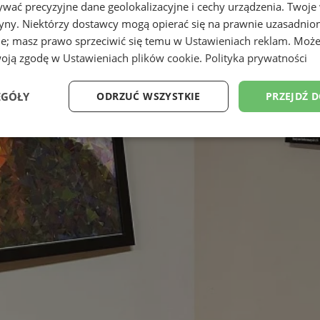
wać precyzyjne dane geolokalizacyjne i cechy urządzenia. Twoje
tryny. Niektórzy dostawcy mogą opierać się na prawnie uzasadnio
ie; masz prawo sprzeciwić się temu w
Ustawieniach reklam
. Może
woją zgodę w
Ustawieniach plików cookie
.
Polityka prywatności
EGÓŁY
ODRZUĆ WSZYSTKIE
PRZEJDŹ 
Wydajność
Targetowanie
Funkcjonalność
Ni
ezbędne
Wydajność
Targetowanie
Funkcjonalność
Niesklasyfikow
ie umożliwiają korzystanie z podstawowych funkcji strony internetowej, takich jak log
Bez niezbędnych plików cookie nie można prawidłowo korzystać ze strony internetowe
Okres
Provider
/
Domena
Opis
przechowywania