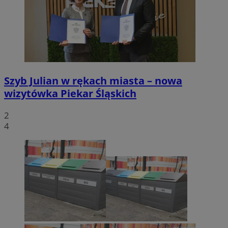
Szyb Julian w rękach miasta – nowa
wizytówka Piekar Śląskich
2
4