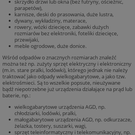
skrzydło drzwi lub okna (bez futryny, ościeżnic,
parapetów),
karnisze, deski do prasowania, duże lustra,
dywany, wykładziny, materace,
rowery, wózki dziecięce, zabawki dużych
rozmiarów bez elektroniki, foteliki dziecięce,
przewijaki,
meble ogrodowe, duże donice.
Wśród odpadów o znacznych rozmiarach znaleźć
można też np. zużyty sprzęt elektryczny i elektroniczny
(m.in. stare pralki, lodówki), którego jednak nie należy
traktować jako odpady wielkogabarytowe, a jako tzw.
elektrośmieci. Są to wszelkie popsute, nieużywane
bądź niepotrzebne już urządzenia działające na prąd lub
baterie, np.:
wielkogabarytowe urządzenia AGD, np.
chłodziarki, lodówki, pralki,
małogabarytowe urządzenia AGD, np. odkurzacze,
żelazka, tostery, suszarki, wagi,
sprzęt teleinformatyczny i telekomunikacyjny, np.