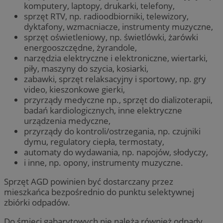
komputery, laptopy, drukarki, telefony,
sprzęt RTV, np. radioodbiorniki, telewizory,
dyktafony, wzmacniacze, instrumenty muzyczne,
sprzęt oświetleniowy, np. świetlówki, żarówki
energooszczędne, żyrandole,
narzędzia elektryczne i elektroniczne, wiertarki,
piły, maszyny do szycia, kosiarki,
zabawki, sprzęt relaksacyjny i sportowy, np. gry
video, kieszonkowe gierki,
przyrządy medyczne np., sprzęt do dializoterapii,
badań kardiologicznych, inne elektryczne
urządzenia medyczne,
przyrządy do kontroli/ostrzegania, np. czujniki
dymu, regulatory ciepła, termostaty,
automaty do wydawania, np. napojów, słodyczy,
i inne, np. opony, instrumenty muzyczne.
Sprzęt AGD powinien być dostarczany przez
mieszkańca bezpośrednio do punktu selektywnej
zbiórki odpadów.
Do śmieci gabarytowych nie należą również odpady