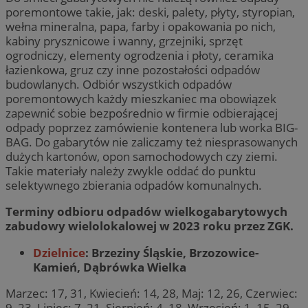
poremontowe takie, jak: deski, palety, płyty, styropian,
wełna mineralna, papa, farby i opakowania po nich,
kabiny prysznicowe i wanny, grzejniki, sprzęt
ogrodniczy, elementy ogrodzenia i płoty, ceramika
łazienkowa, gruz czy inne pozostałości odpadów
budowlanych. Odbiór wszystkich odpadów
poremontowych każdy mieszkaniec ma obowiązek
zapewnić sobie bezpośrednio w firmie odbierającej
odpady poprzez zamówienie kontenera lub worka BIG-
BAG. Do gabarytów nie zaliczamy też niesprasowanych
dużych kartonów, opon samochodowych czy ziemi.
Takie materiały należy zwykle oddać do punktu
selektywnego zbierania odpadów komunalnych.
Terminy odbioru odpadów wielkogabarytowych
zabudowy wielolokalowej w 2023 roku przez ZGK.
Dzielnice
: Brzeziny Śląskie, Brzozowice-
Kamień, Dąbrówka Wielka
Marzec: 17, 31, Kwiecień: 14, 28, Maj: 12, 26, Czerwiec:
9, 23, Lipiec: 7, 21, Sierpień: 4, 18, Wrzesień: 1, 15, 29,