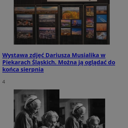
Wystawa zdjęć Dariusza Musialika w
Piekarach Śląskich. Można ją oglądać do
końca sierpnia
4