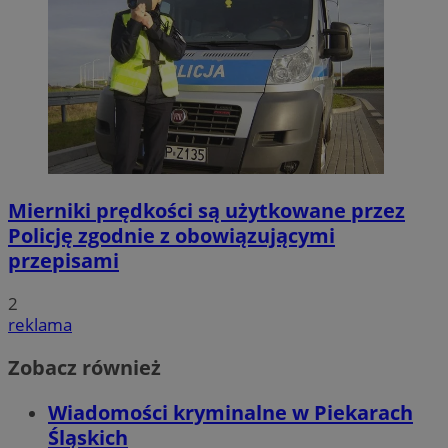
Mierniki prędkości są użytkowane przez
Policję zgodnie z obowiązującymi
przepisami
2
reklama
Zobacz również
Wiadomości kryminalne w Piekarach
Śląskich