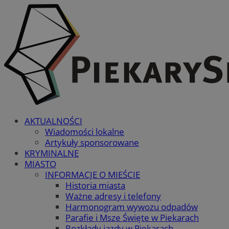
AKTUALNOŚCI
Wiadomości lokalne
Artykuły sponsorowane
KRYMINALNE
MIASTO
INFORMACJE O MIEŚCIE
Historia miasta
Ważne adresy i telefony
Harmonogram wywozu odpadów
Parafie i Msze Święte w Piekarach
Rozkłady jazdy w Piekarach