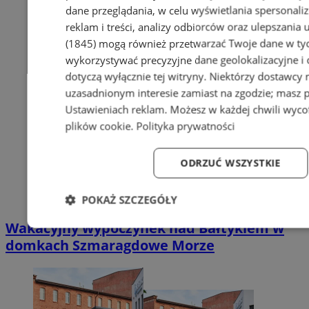
dane przeglądania, w celu wyświetlania spersonali
reklam i treści, analizy odbiorców oraz ulepszania 
(1845)
mogą również przetwarzać Twoje dane w tych
wykorzystywać precyzyjne dane geolokalizacyjne i
dotyczą wyłącznie tej witryny. Niektórzy dostawcy
uzasadnionym interesie zamiast na zgodzie; masz 
Ustawieniach reklam
. Możesz w każdej chwili wyc
plików cookie
.
Polityka prywatności
ODRZUĆ WSZYSTKIE
POKAŻ SZCZEGÓŁY
Wakacyjny wypoczynek nad Bałtykiem w
Niezbędne
Wydajność
Targetowanie
Fun
domkach Szmaragdowe Morze