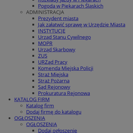
Pogoda w Piekarach Śląskich
ADMINISTRACJA
Prezydent miasta
Jak załatwić sprawę w Urzędzie Miasta
INSTYTUCJE
Urząd Stanu Cywilnego
MOPR
Urząd Skarbowy
ZUS
URZąd Pracy
Komenda Miejska Policji
Straż Miejska
Straż Pożarna
Sąd Rejonowy
Prokuratura Rejonowa
KATALOG FIRM
Katalog firm
Dodaj firmę do katalogu
OGŁOSZENIA
OGŁOSZENIA
Dodaj ogłoszenie