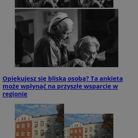
Opiekujesz się bliską osobą? Ta ankieta
może wpłynąć na przyszłe wsparcie w
regionie