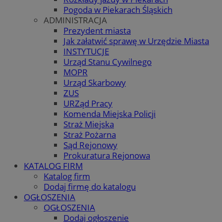
Pogoda w Piekarach Śląskich
ADMINISTRACJA
Prezydent miasta
Jak załatwić sprawę w Urzędzie Miasta
INSTYTUCJE
Urząd Stanu Cywilnego
MOPR
Urząd Skarbowy
ZUS
URZąd Pracy
Komenda Miejska Policji
Straż Miejska
Straż Pożarna
Sąd Rejonowy
Prokuratura Rejonowa
KATALOG FIRM
Katalog firm
Dodaj firmę do katalogu
OGŁOSZENIA
OGŁOSZENIA
Dodaj ogłoszenie