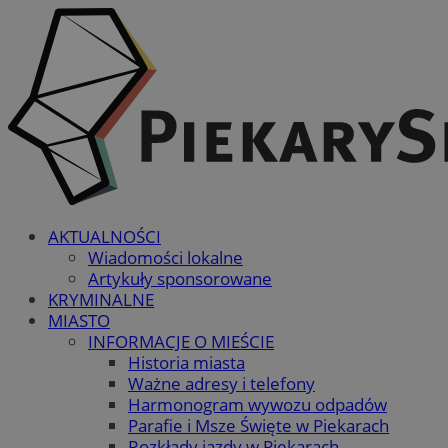
AKTUALNOŚCI
Wiadomości lokalne
Artykuły sponsorowane
KRYMINALNE
MIASTO
INFORMACJE O MIEŚCIE
Historia miasta
Ważne adresy i telefony
Harmonogram wywozu odpadów
Parafie i Msze Święte w Piekarach
Rozkłady jazdy w Piekarach