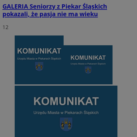
GALERIA
Seniorzy z Piekar Śląskich
pokazali, że pasja nie ma wieku
12