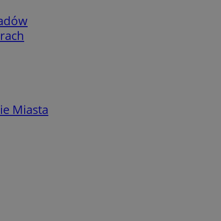
adów
arach
ie Miasta