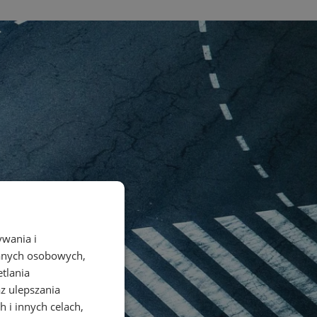
ywania i
danych osobowych,
etlania
az ulepszania
 i innych celach,