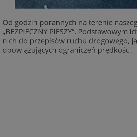
SessID
QeSessID
Od godzin porannych na terenie naszeg
MvSessID
„BEZPIECZNY PIESZY”. Podstawowym ich 
VISITOR_PRIVACY_
nich do przepisów ruchu drogowego, ja
obowiązujących ograniczeń prędkości.
INGRESSCOOKIE
CookieScriptConse
__cf_bm