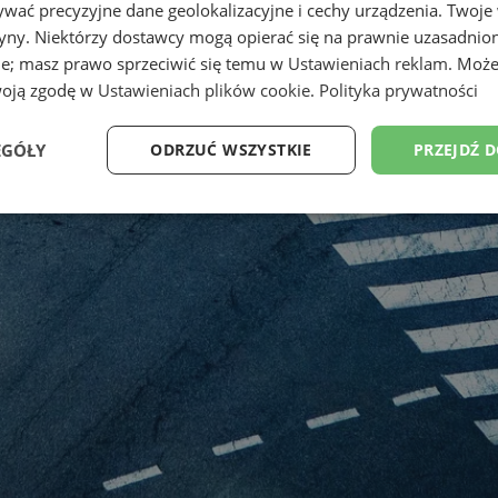
wać precyzyjne dane geolokalizacyjne i cechy urządzenia. Twoje
tryny. Niektórzy dostawcy mogą opierać się na prawnie uzasadnio
ie; masz prawo sprzeciwić się temu w
Ustawieniach reklam
. Może
woją zgodę w
Ustawieniach plików cookie
.
Polityka prywatności
EGÓŁY
ODRZUĆ WSZYSTKIE
PRZEJDŹ 
Wydajność
Targetowanie
Funkcjonalność
Ni
ezbędne
Wydajność
Targetowanie
Funkcjonalność
Niesklasyfikow
ie umożliwiają korzystanie z podstawowych funkcji strony internetowej, takich jak log
Bez niezbędnych plików cookie nie można prawidłowo korzystać ze strony internetowe
Okres
Provider
/
Domena
Opis
przechowywania