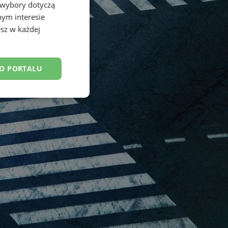
 wybory dotyczą
nym interesie
sz w każdej
DO PORTALU
esklasyfikowane
ane
owanie użytkownika i
j.