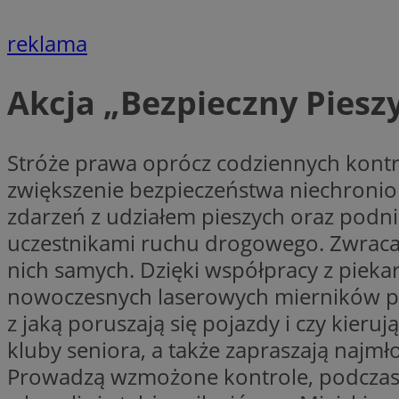
reklama
Nazwa
Pro
Akcja „Bezpieczny Piesz
Nazwa
Nazwa
Do
Nazwa
openstat_gid
ustat_gid
google_push
.bi
ustat_3zn4uzjz1qh
__Secure-
ROLLOUT_TOKEN
Stróże prawa oprócz codziennych kontro
openstat_ui7qxbn
zwiększenie bezpieczeństwa niechronion
ustat_mscumsezXj6
zdarzeń z udziałem pieszych oraz podn
ustat_h0XXxbtbr5aj
sa-user-id-v3
uczestnikami ruchu drogowego. Zwracan
tuuid
__mguid_
nich samych. Dzięki współpracy z piekar
nowoczesnych laserowych mierników pr
tuuid
_clck
z jaką poruszają się pojazdy i czy kieru
kluby seniora, a także zapraszają naj
OAID
_clsk
ustat_5ei1p1pnc3n
Prowadzą wzmożone kontrole, podczas k
__mguid_