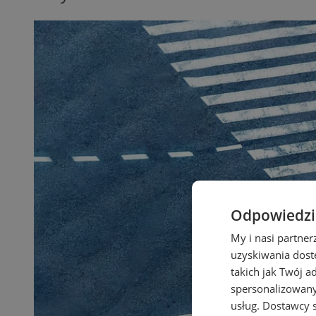
Odpowiedzia
My i nasi partne
uzyskiwania dost
takich jak Twój a
spersonalizowanyc
usług.
Dostawcy s