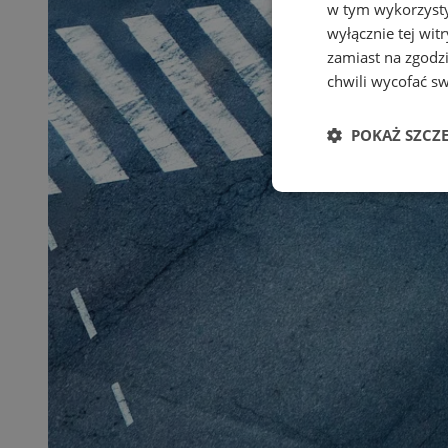
w tym wykorzysty
wyłącznie tej wi
zamiast na zgodz
chwili wycofać s
POKAŻ SZCZ
Niezbędne
Ni
Niezbędne pliki cook
zarządzanie kontem. 
Nazwa