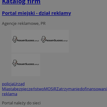
Katalog firm
Portal miejski - dział reklamy
Agencje reklamowe, PR
policja
Urząd
Miasta
bezpieczeństwo
MOSiR
Zatrzymanie
dofinansowan
reklama
Portal należy do sieci