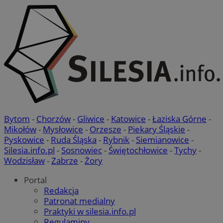
Bytom
-
Chorzów
-
Gliwice
-
Katowice
-
Łaziska Górne
-
Mikołów
-
Mysłowice
-
Orzesze
-
Piekary Śląskie
-
Pyskowice
-
Ruda Śląska
-
Rybnik
-
Siemianowice
-
Silesia.info.pl
-
Sosnowiec
-
Świętochłowice
-
Tychy
-
Wodzisław
-
Zabrze
-
Żory
Portal
Redakcja
Patronat medialny
Praktyki w silesia.info.pl
Regulaminy