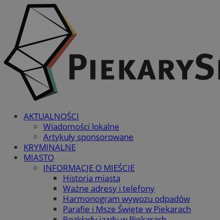
AKTUALNOŚCI
Wiadomości lokalne
Artykuły sponsorowane
KRYMINALNE
MIASTO
INFORMACJE O MIEŚCIE
Historia miasta
Ważne adresy i telefony
Harmonogram wywozu odpadów
Parafie i Msze Święte w Piekarach
Rozkłady jazdy w Piekarach