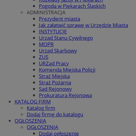
Pogoda w Piekarach Śląskich
ADMINISTRACJA
Prezydent miasta
Jak załatwić sprawę w Urzędzie Miasta
INSTYTUCJE
Urząd Stanu Cywilnego
MOPR
Urząd Skarbowy
ZUS
URZąd Pracy
Komenda Miejska Policji
Straż Miejska
Straż Pożarna
Sąd Rejonowy
Prokuratura Rejonowa
KATALOG FIRM
Katalog firm
Dodaj firmę do katalogu
OGŁOSZENIA
OGŁOSZENIA
Dodaj ogłoszenie