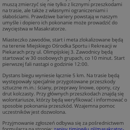
muszą zmierzyć się nie tylko z licznymi przeszkodami
na trasie, ale także z własnymi ograniczeniami i
słabościami. Prawdziwe bariery powstają w naszym
umyśle i dopiero ich pokonanie może prowadzić do
zwycięstwa w Masakratorze.
Miasteczko zawodów, start i meta zlokalizowane będą
na terenie Miejskiego Ośrodka Sportu i Rekreacji w
Piekarach przy ul. Olimpijskiej 3. Zawodnicy będą
startować w 30 osobowych grupach, co 10 minut. Start
pierwszej fali nastąpi o godzinie 12:00.
Dystans biegu wyniesie łącznie 5 km. Na trasie będą
występowały specjalnie przygotowane przeszkody
sztuczne m.in.: ściany, przeprawy linowe, opony, czy
drut kolczasty. Przy głównych przeszkodach znajdą się
wolontariusze, którzy będą weryfikować i informować o
sposobie pokonania przeszkód. Wzajemna pomoc
uczestników jest dozwolona.
Przyjmowanie zgłoszeń odbywa się za pośrednictwem
formularza na stronie:
zapisy.timing4u.pl/masakrator-