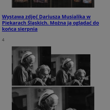
Wystawa zdjęć Dariusza Musialika w
Piekarach Śląskich. Można ją oglądać do
końca sierpnia
4