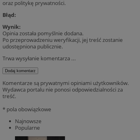
oraz politykę prywatności.
Google Privacy Policy
Błąd:
Wynik:
INGRESSCOOKIE
S
NGINX Inc.
Opinia została pomyślnie dodana.
bh.contextweb.com
Po przeprowadzeniu weryfikacji, jej treść zostanie
udostępniona publicznie.
Trwa wysyłanie komentarza ...
CookieScriptConsent
4 tygod
CookieScript
piekaryslaskie.com.pl
Dodaj komentarz
Komentarze są prywatnymi opiniami użytkowników.
Wydawca portalu nie ponosi odpowiedzialności za
treść.
__cf_bm
29 m
Cloudflare Inc.
se
.temu.com
* pola obowiązkowe
Najnowsze
Popularne