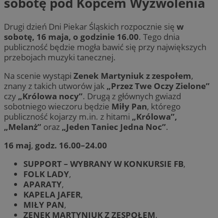
sobotę pod Kopcem Wyzwolenia
Drugi dzień Dni Piekar Śląskich rozpocznie się
w
sobotę, 16 maja, o godzinie 16.00
. Tego dnia
publiczność będzie mogła bawić się przy największych
przebojach muzyki tanecznej.
Na scenie wystąpi
Zenek Martyniuk z zespołem
,
znany z takich utworów jak
„Przez Twe Oczy Zielone”
czy
„Królowa nocy”
. Drugą z głównych gwiazd
sobotniego wieczoru będzie
Miły Pan
, którego
publiczność kojarzy m.in. z hitami
„Królowa”,
„Melanż”
oraz
„Jeden Taniec Jedna Noc”
.
16 maj
,
godz. 16.00–24.00
SUPPORT – WYBRANY W KONKURSIE FB
,
FOLK LADY
,
APARATY
,
KAPELA JAFER
,
MIŁY PAN
,
ZENEK MARTYNIUK Z ZESPOŁEM
.