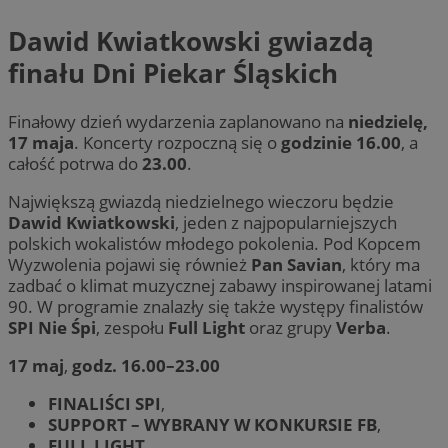
Dawid Kwiatkowski gwiazdą
finału Dni Piekar Śląskich
Finałowy dzień wydarzenia zaplanowano na
niedzielę,
17 maja
. Koncerty rozpoczną się o
godzinie 16.00
, a
całość potrwa do
23.00
.
Największą gwiazdą niedzielnego wieczoru będzie
Dawid Kwiatkowski
, jeden z najpopularniejszych
polskich wokalistów młodego pokolenia. Pod Kopcem
Wyzwolenia pojawi się również
Pan Savian
, który ma
zadbać o klimat muzycznej zabawy inspirowanej latami
90. W programie znalazły się także występy finalistów
SPI Nie Śpi
, zespołu
Full Light
oraz grupy
Verba
.
17 maj
,
godz. 16.00–23.00
FINALIŚCI SPI
,
SUPPORT – WYBRANY W KONKURSIE FB
,
FULL LIGHT
,