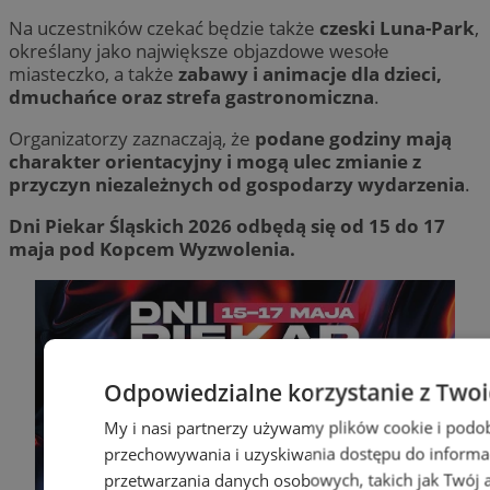
Na uczestników czekać będzie także
czeski Luna-Park
,
określany jako największe objazdowe wesołe
miasteczko, a także
zabawy i animacje dla dzieci,
dmuchańce oraz strefa gastronomiczna
.
Organizatorzy zaznaczają, że
podane godziny mają
charakter orientacyjny i mogą ulec zmianie z
przyczyn niezależnych od gospodarzy wydarzenia
.
Dni Piekar Śląskich 2026 odbędą się od 15 do 17
maja pod Kopcem Wyzwolenia.
Odpowiedzialne korzystanie z Two
My i nasi partnerzy używamy plików cookie i podo
przechowywania i uzyskiwania dostępu do informa
przetwarzania danych osobowych, takich jak Twój ad