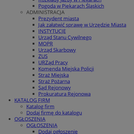
Pogoda w Piekarach Śląskich
ADMINISTRACJA
Prezydent miasta
Jak załatwić sprawę w Urzędzie Miasta
INSTYTUCJE
Urząd Stanu Cywilnego
MOPR
Urząd Skarbowy
ZUS
URZąd Pracy
Komenda Miejska Policji
Straż Miejska
Straż Pożarna
Sąd Rejonowy
Prokuratura Rejonowa
KATALOG FIRM
Katalog firm
Dodaj firmę do katalogu
OGŁOSZENIA
OGŁOSZENIA
Dodaj ogłoszenie