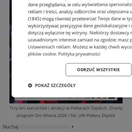
dane przeglądania, w celu wyświetlania spersonali
reklam i treści, analizy odbiorców oraz ulepszania 
(1845)
mogą również przetwarzać Twoje dane w tych
wykorzystywać precyzyjne dane geolokalizacyjne i
dotyczą wyłącznie tej witryny. Niektórzy dostawcy
uzasadnionym interesie zamiast na zgodzie; masz 
Ustawieniach reklam
. Możesz w każdej chwili wyc
plików cookie
.
Polityka prywatności
ODRZUĆ WSZYSTKIE
POKAŻ SZCZEGÓŁY
Niezbędne
Wydajność
Targetowanie
Fun
Trzy dni koncertów i atrakcji w Piekarach Śląskich. Znamy
program Dni Miasta 2026 / fot. UM Piekary Śląskie
Słuchaj
⏵︎