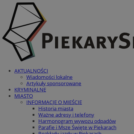
AKTUALNOŚCI
Wiadomości lokalne
Artykuły sponsorowane
KRYMINALNE
MIASTO
INFORMACJE O MIEŚCIE
Historia miasta
Ważne adresy i telefony
Harmonogram wywozu odpadów
Parafie i Msze Święte w Piekarach
Rozkłady jazdy w Piekarach