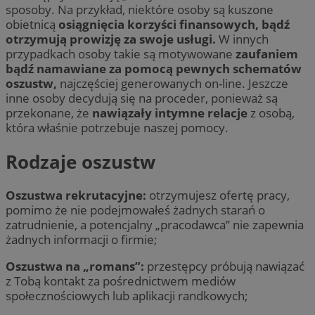
sposoby. Na przykład, niektóre osoby są kuszone
obietnicą
osiągnięcia korzyści finansowych, bądź
otrzymują prowizję za swoje usługi.
W innych
przypadkach osoby takie są motywowane
zaufaniem
bądź namawiane za pomocą pewnych schematów
oszustw,
najczęściej generowanych on-line. Jeszcze
inne osoby decydują się na proceder, ponieważ są
przekonane, że
nawiązały intymne relacje
z osobą,
która właśnie potrzebuje naszej pomocy.
Rodzaje oszustw
Oszustwa rekrutacyjne:
otrzymujesz ofertę pracy,
pomimo że nie podejmowałeś żadnych starań o
zatrudnienie, a potencjalny „pracodawca” nie zapewnia
żadnych informacji o firmie;
Oszustwa na „romans”:
przestępcy próbują nawiązać
z Tobą kontakt za pośrednictwem mediów
społecznościowych lub aplikacji randkowych;