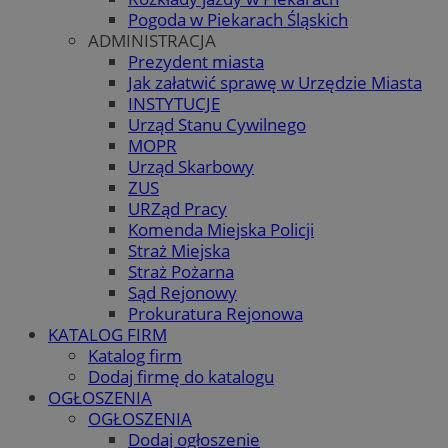
Pogoda w Piekarach Śląskich
ADMINISTRACJA
Prezydent miasta
Jak załatwić sprawę w Urzędzie Miasta
INSTYTUCJE
Urząd Stanu Cywilnego
MOPR
Urząd Skarbowy
ZUS
URZąd Pracy
Komenda Miejska Policji
Straż Miejska
Straż Pożarna
Sąd Rejonowy
Prokuratura Rejonowa
KATALOG FIRM
Katalog firm
Dodaj firmę do katalogu
OGŁOSZENIA
OGŁOSZENIA
Dodaj ogłoszenie