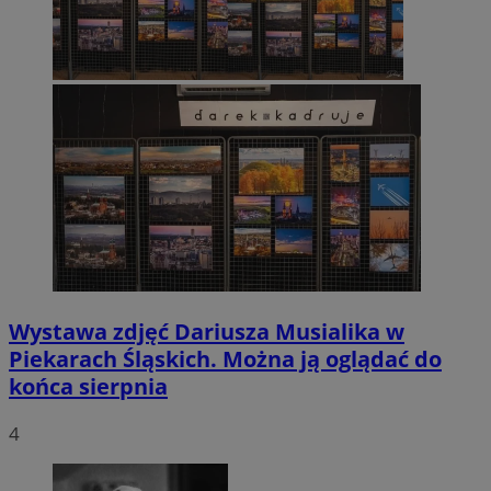
Wystawa zdjęć Dariusza Musialika w
Piekarach Śląskich. Można ją oglądać do
końca sierpnia
4