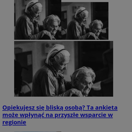
Opiekujesz się bliską osobą? Ta ankieta
może wpłynąć na przyszłe wsparcie w
regionie