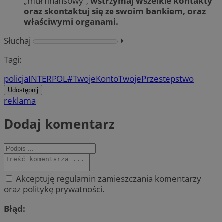
„muł finansowy”,
wstrzymaj wszelkie kontakty
oraz skontaktuj się ze swoim bankiem, oraz
właściwymi organami.
Słuchaj
⏵︎
Tagi:
policja
INTERPOL
#TwojeKontoTwojePrzestepstwo
Udostępnij
reklama
Dodaj komentarz
Akceptuję regulamin zamieszczania komentarzy
oraz politykę prywatności.
Błąd: