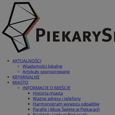
AKTUALNOŚCI
Wiadomości lokalne
Artykuły sponsorowane
KRYMINALNE
MIASTO
INFORMACJE O MIEŚCIE
Historia miasta
Ważne adresy i telefony
Harmonogram wywozu odpadów
Parafie i Msze Święte w Piekarach
Rozkłady jazdy w Piekarach