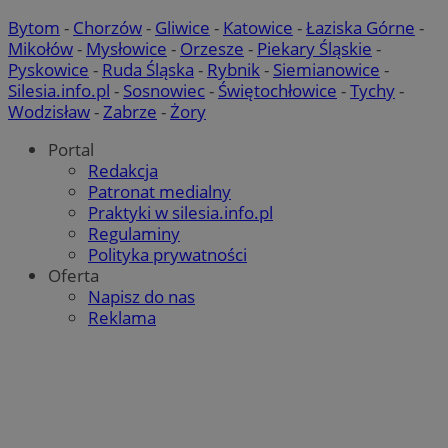
Bytom
-
Chorzów
-
Gliwice
-
Katowice
-
Łaziska Górne
-
Mikołów
-
Mysłowice
-
Orzesze
-
Piekary Śląskie
-
Pyskowice
-
Ruda Śląska
-
Rybnik
-
Siemianowice
-
Silesia.info.pl
-
Sosnowiec
-
Świętochłowice
-
Tychy
-
Wodzisław
-
Zabrze
-
Żory
Portal
Redakcja
Patronat medialny
Praktyki w silesia.info.pl
Regulaminy
Polityka prywatności
Oferta
Napisz do nas
Reklama