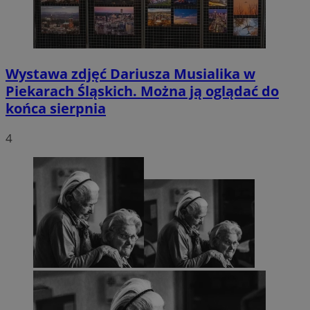
Wystawa zdjęć Dariusza Musialika w
Piekarach Śląskich. Można ją oglądać do
końca sierpnia
4