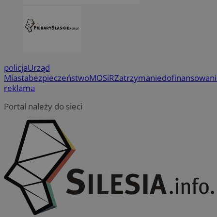
policja
Urząd
Miasta
bezpieczeństwo
MOSiR
Zatrzymanie
dofinansowan
reklama
Portal należy do sieci