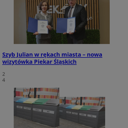
Szyb Julian w rękach miasta – nowa
wizytówka Piekar Śląskich
2
4