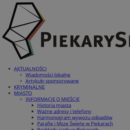
AKTUALNOŚCI
Wiadomości lokalne
Artykuły sponsorowane
KRYMINALNE
MIASTO
INFORMACJE O MIEŚCIE
Historia miasta
Ważne adresy i telefony
Harmonogram wywozu odpadów
Parafie i Msze Święte w Piekarach
Rozkłady jazdy w Piekarach