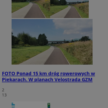
FOTO
Ponad 15 km dróg rowerowych w
Piekarach. W planach Velostrada GZM
2
13