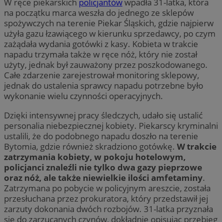
W ręce piekarskich
policjantów
wpadła 31-latka, która
na początku marca weszła do jednego ze sklepów
spożywczych na terenie Piekar Śląskich, gdzie najpierw
użyła gazu łzawiącego w kierunku sprzedawcy, po czym
zażądała wydania gotówki z kasy. Kobieta w trakcie
napadu trzymała także w ręce nóż, który nie został
użyty, jednak był zauważony przez poszkodowanego.
Całe zdarzenie zarejestrował monitoring sklepowy,
jednak do ustalenia sprawcy napadu potrzebne było
wykonanie wielu czynności operacyjnych.
Dzięki intensywnej pracy śledczych, udało się ustalić
personalia niebezpiecznej kobiety. Piekarscy kryminalni
ustalili, że do podobnego napadu doszło na terenie
Bytomia, gdzie również skradziono gotówkę.
W trakcie
zatrzymania kobiety, w pokoju hotelowym,
policjanci znaleźli nie tylko dwa gazy pieprzowe
oraz nóż, ale także niewielkie ilości amfetaminy
.
Zatrzymana po pobycie w policyjnym areszcie, została
przesłuchana przez prokuratora, który przedstawił jej
zarzuty dokonania dwóch rozbojów. 31-latka przyznała
się do zarzucanych czynów, dokładnie opisując przebieg