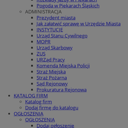
Pogoda w Piekarach Śląskich
ADMINISTRACJA
Prezydent miasta
Jak załatwić sprawę w Urzędzie Miasta
INSTYTUCJE
Urząd Stanu Cywilnego
MOPR
Urząd Skarbowy
ZUS
URZąd Pracy
Komenda Miejska Policji
Straż Miejska
Straż Pożarna
Sąd Rejonowy
Prokuratura Rejonowa
KATALOG FIRM
Katalog firm
Dodaj firmę do katalogu
OGŁOSZENIA
OGŁOSZENIA
Dodaj ogłoszenie